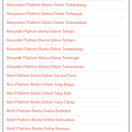
Menyelami Platform Berita Online Terbelakang
Menyelami Platform Berita Online Terhangat
Menyelami Platform Berita Online Terkareditasi
Menyidik Platform Berita Online Terbaru
Menyidik Platform Berita Online Terbaru
Menyidik Platform Berita Online Terbelakang
Menyidik Platform Berita Online Terhangat
Menyidik Platform Berita Online Terkareditasi
Misi Platform Berita Online Secara Patut
Misi Platform Berita Online Yang Bagus
Misi Platform Berita Online Yang Baik
Misi Platform Berita Online Yang Cakap
Motif Platform Berita Online Berbobot
Motif Platform Berita Online Berkualitas
Motif Platform Berita Online Bermutu