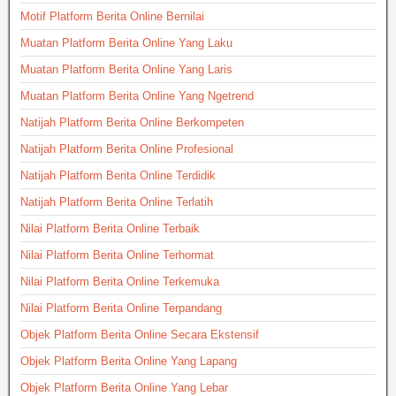
Motif Platform Berita Online Bernilai
Muatan Platform Berita Online Yang Laku
Muatan Platform Berita Online Yang Laris
Muatan Platform Berita Online Yang Ngetrend
Natijah Platform Berita Online Berkompeten
Natijah Platform Berita Online Profesional
Natijah Platform Berita Online Terdidik
Natijah Platform Berita Online Terlatih
Nilai Platform Berita Online Terbaik
Nilai Platform Berita Online Terhormat
Nilai Platform Berita Online Terkemuka
Nilai Platform Berita Online Terpandang
Objek Platform Berita Online Secara Ekstensif
Objek Platform Berita Online Yang Lapang
Objek Platform Berita Online Yang Lebar