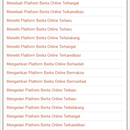
Menelaah Platform Berita Online Terhangat
Menelaah Platform Berita Online Terkareditasi
Meneliti Platform Berita Online Terbaru
Meneliti Platform Berita Online Terbaru
Meneliti Platform Berita Online Terbelakang
Meneliti Platform Berita Online Terhangat
Meneliti Platform Berita Online Terkareditasi
Mengartikan Platform Berita Online Berfaedah
Mengartikan Platform Berita Online Bermakna
Mengartikan Platform Berita Online Bermanfaat
Mengedari Platform Berita Online Terbaru
Mengedari Platform Berita Online Terbaru
Mengedari Platform Berita Online Terbelakang
Mengedari Platform Berita Online Terhangat
Mengedari Platform Berita Online Terkareditasi