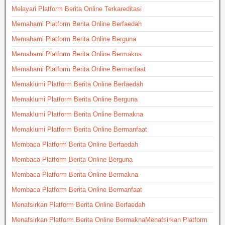
Melayari Platform Berita Online Terkareditasi
Memahami Platform Berita Online Berfaedah
Memahami Platform Berita Online Berguna
Memahami Platform Berita Online Bermakna
Memahami Platform Berita Online Bermanfaat
Memaklumi Platform Berita Online Berfaedah
Memaklumi Platform Berita Online Berguna
Memaklumi Platform Berita Online Bermakna
Memaklumi Platform Berita Online Bermanfaat
Membaca Platform Berita Online Berfaedah
Membaca Platform Berita Online Berguna
Membaca Platform Berita Online Bermakna
Membaca Platform Berita Online Bermanfaat
Menafsirkan Platform Berita Online Berfaedah
Menafsirkan Platform Berita Online BermaknaMenafsirkan Platform