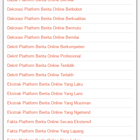
Dekorasi Platform Berita Online Berbobot
Dekorasi Platform Berita Online Berkualitas
Dekorasi Platform Berita Online Bermutu
Dekorasi Platform Berita Online Bernilai
Dekrit Platform Berita Online Berkompeten
Dekrit Platform Berita Online Profesional
Dekrit Platform Berita Online Terdidik
Dekrit Platform Berita Online Terlatih
Ekstrak Platform Berita Online Yang Laku
Ekstrak Platform Berita Online Yang Laris
Ekstrak Platform Berita Online Yang Musiman
Ekstrak Platform Berita Online Yang Ngetrend
Fakta Platform Berita Online Secara Ekstensif
Fakta Platform Berita Online Yang Lapang