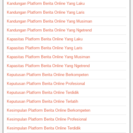
Kandungan Platform Berita Online Yang Laku
Kandungan Platform Berita Online Yang Laris
Kandungan Platform Berita Online Yang Musiman
Kandungan Platform Berita Online Yang Ngetrend
Kapasitas Platform Berita Online Yang Laku
Kapasitas Platform Berita Online Yang Laris
Kapasitas Platform Berita Online Yang Musiman
Kapasitas Platform Berita Online Yang Ngetrend
Keputusan Platform Berita Online Berkompeten
Keputusan Platform Berita Online Profesional
Keputusan Platform Berita Online Terdidik
Keputusan Platform Berita Online Terlatih
Kesimpulan Platform Berita Online Berkompeten
Kesimpulan Platform Berita Online Profesional
Kesimpulan Platform Berita Online Terdidik