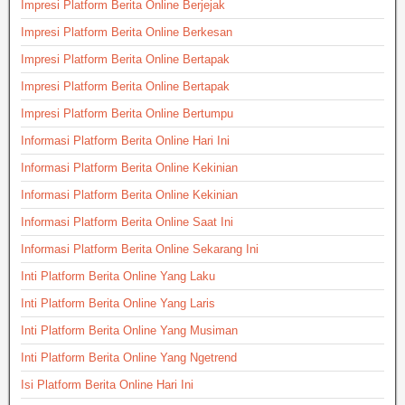
Impresi Platform Berita Online Berjejak
Impresi Platform Berita Online Berkesan
Impresi Platform Berita Online Bertapak
Impresi Platform Berita Online Bertapak
Impresi Platform Berita Online Bertumpu
Informasi Platform Berita Online Hari Ini
Informasi Platform Berita Online Kekinian
Informasi Platform Berita Online Kekinian
Informasi Platform Berita Online Saat Ini
Informasi Platform Berita Online Sekarang Ini
Inti Platform Berita Online Yang Laku
Inti Platform Berita Online Yang Laris
Inti Platform Berita Online Yang Musiman
Inti Platform Berita Online Yang Ngetrend
Isi Platform Berita Online Hari Ini