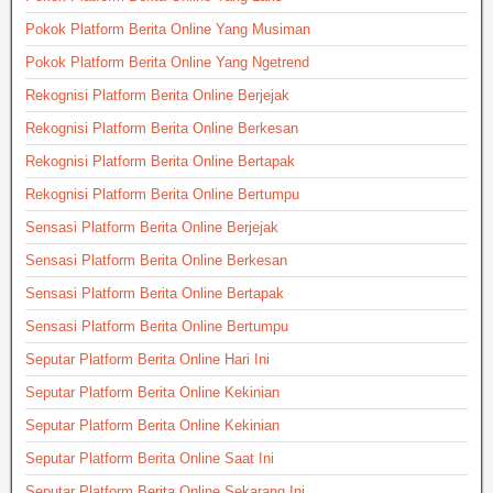
Pokok Platform Berita Online Yang Musiman
Pokok Platform Berita Online Yang Ngetrend
Rekognisi Platform Berita Online Berjejak
Rekognisi Platform Berita Online Berkesan
Rekognisi Platform Berita Online Bertapak
Rekognisi Platform Berita Online Bertumpu
Sensasi Platform Berita Online Berjejak
Sensasi Platform Berita Online Berkesan
Sensasi Platform Berita Online Bertapak
Sensasi Platform Berita Online Bertumpu
Seputar Platform Berita Online Hari Ini
Seputar Platform Berita Online Kekinian
Seputar Platform Berita Online Kekinian
Seputar Platform Berita Online Saat Ini
Seputar Platform Berita Online Sekarang Ini