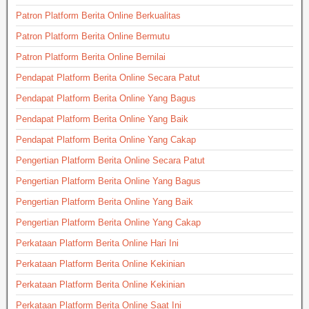
Patron Platform Berita Online Berkualitas
Patron Platform Berita Online Bermutu
Patron Platform Berita Online Bernilai
Pendapat Platform Berita Online Secara Patut
Pendapat Platform Berita Online Yang Bagus
Pendapat Platform Berita Online Yang Baik
Pendapat Platform Berita Online Yang Cakap
Pengertian Platform Berita Online Secara Patut
Pengertian Platform Berita Online Yang Bagus
Pengertian Platform Berita Online Yang Baik
Pengertian Platform Berita Online Yang Cakap
Perkataan Platform Berita Online Hari Ini
Perkataan Platform Berita Online Kekinian
Perkataan Platform Berita Online Kekinian
Perkataan Platform Berita Online Saat Ini