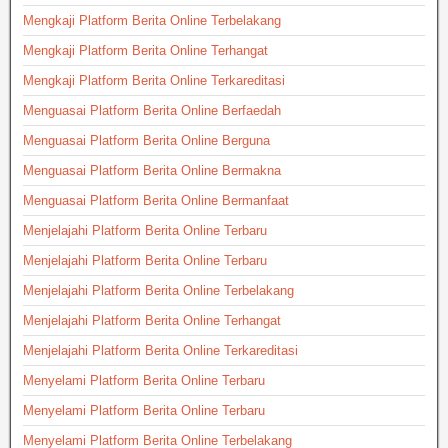
Mengkaji Platform Berita Online Terbelakang
Mengkaji Platform Berita Online Terhangat
Mengkaji Platform Berita Online Terkareditasi
Menguasai Platform Berita Online Berfaedah
Menguasai Platform Berita Online Berguna
Menguasai Platform Berita Online Bermakna
Menguasai Platform Berita Online Bermanfaat
Menjelajahi Platform Berita Online Terbaru
Menjelajahi Platform Berita Online Terbaru
Menjelajahi Platform Berita Online Terbelakang
Menjelajahi Platform Berita Online Terhangat
Menjelajahi Platform Berita Online Terkareditasi
Menyelami Platform Berita Online Terbaru
Menyelami Platform Berita Online Terbaru
Menyelami Platform Berita Online Terbelakang