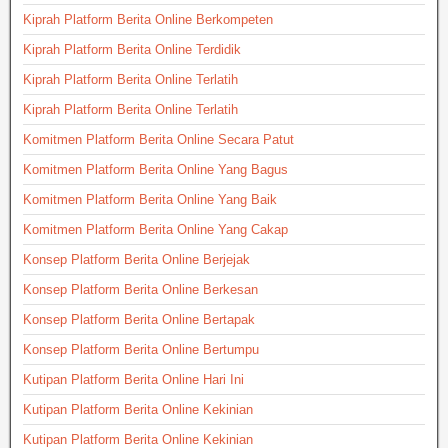
Kiprah Platform Berita Online Berkompeten
Kiprah Platform Berita Online Terdidik
Kiprah Platform Berita Online Terlatih
Kiprah Platform Berita Online Terlatih
Komitmen Platform Berita Online Secara Patut
Komitmen Platform Berita Online Yang Bagus
Komitmen Platform Berita Online Yang Baik
Komitmen Platform Berita Online Yang Cakap
Konsep Platform Berita Online Berjejak
Konsep Platform Berita Online Berkesan
Konsep Platform Berita Online Bertapak
Konsep Platform Berita Online Bertumpu
Kutipan Platform Berita Online Hari Ini
Kutipan Platform Berita Online Kekinian
Kutipan Platform Berita Online Kekinian