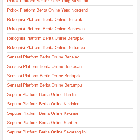
Pokok Platform Berita Online Yang Musiman
Pokok Platform Berita Online Yang Ngetrend
Rekognisi Platform Berita Online Berjejak
Rekognisi Platform Berita Online Berkesan
Rekognisi Platform Berita Online Bertapak
Rekognisi Platform Berita Online Bertumpu
Sensasi Platform Berita Online Berjejak
Sensasi Platform Berita Online Berkesan
Sensasi Platform Berita Online Bertapak
Sensasi Platform Berita Online Bertumpu
Seputar Platform Berita Online Hari Ini
Seputar Platform Berita Online Kekinian
Seputar Platform Berita Online Kekinian
Seputar Platform Berita Online Saat Ini
Seputar Platform Berita Online Sekarang Ini