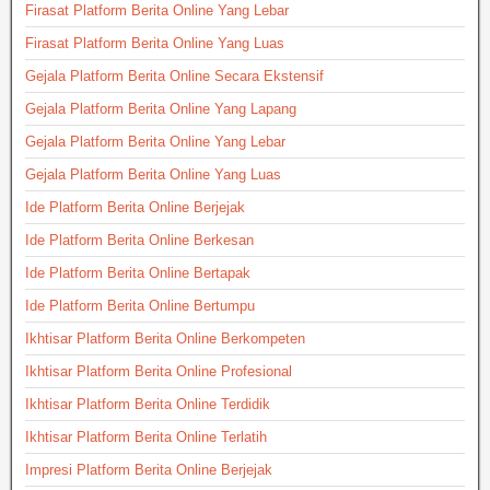
Firasat Platform Berita Online Yang Lebar
Firasat Platform Berita Online Yang Luas
Gejala Platform Berita Online Secara Ekstensif
Gejala Platform Berita Online Yang Lapang
Gejala Platform Berita Online Yang Lebar
Gejala Platform Berita Online Yang Luas
Ide Platform Berita Online Berjejak
Ide Platform Berita Online Berkesan
Ide Platform Berita Online Bertapak
Ide Platform Berita Online Bertumpu
Ikhtisar Platform Berita Online Berkompeten
Ikhtisar Platform Berita Online Profesional
Ikhtisar Platform Berita Online Terdidik
Ikhtisar Platform Berita Online Terlatih
Impresi Platform Berita Online Berjejak