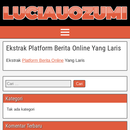
Ekstrak Platform Berita Online Yang Laris
Ekstrak
Platform Berita Online
Yang Laris
Kategori
Tak ada kategori
Komentar Terbaru