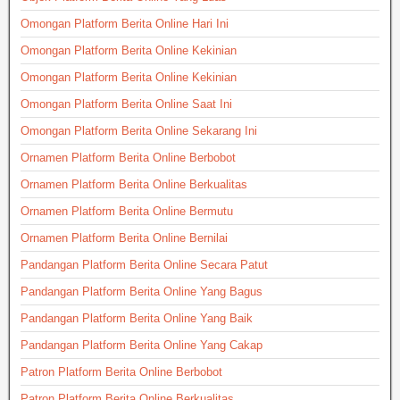
Omongan Platform Berita Online Hari Ini
Omongan Platform Berita Online Kekinian
Omongan Platform Berita Online Kekinian
Omongan Platform Berita Online Saat Ini
Omongan Platform Berita Online Sekarang Ini
Ornamen Platform Berita Online Berbobot
Ornamen Platform Berita Online Berkualitas
Ornamen Platform Berita Online Bermutu
Ornamen Platform Berita Online Bernilai
Pandangan Platform Berita Online Secara Patut
Pandangan Platform Berita Online Yang Bagus
Pandangan Platform Berita Online Yang Baik
Pandangan Platform Berita Online Yang Cakap
Patron Platform Berita Online Berbobot
Patron Platform Berita Online Berkualitas