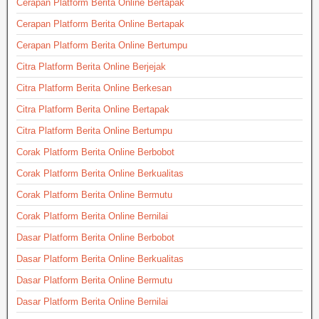
Cerapan Platform Berita Online Bertapak
Cerapan Platform Berita Online Bertapak
Cerapan Platform Berita Online Bertumpu
Citra Platform Berita Online Berjejak
Citra Platform Berita Online Berkesan
Citra Platform Berita Online Bertapak
Citra Platform Berita Online Bertumpu
Corak Platform Berita Online Berbobot
Corak Platform Berita Online Berkualitas
Corak Platform Berita Online Bermutu
Corak Platform Berita Online Bernilai
Dasar Platform Berita Online Berbobot
Dasar Platform Berita Online Berkualitas
Dasar Platform Berita Online Bermutu
Dasar Platform Berita Online Bernilai