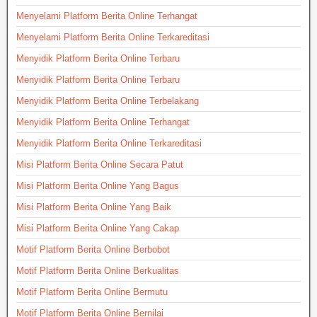
Menyelami Platform Berita Online Terhangat
Menyelami Platform Berita Online Terkareditasi
Menyidik Platform Berita Online Terbaru
Menyidik Platform Berita Online Terbaru
Menyidik Platform Berita Online Terbelakang
Menyidik Platform Berita Online Terhangat
Menyidik Platform Berita Online Terkareditasi
Misi Platform Berita Online Secara Patut
Misi Platform Berita Online Yang Bagus
Misi Platform Berita Online Yang Baik
Misi Platform Berita Online Yang Cakap
Motif Platform Berita Online Berbobot
Motif Platform Berita Online Berkualitas
Motif Platform Berita Online Bermutu
Motif Platform Berita Online Bernilai