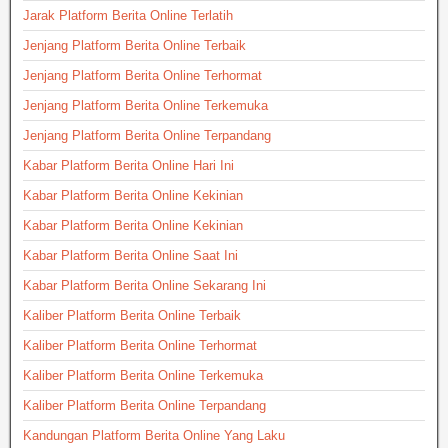
Jarak Platform Berita Online Terlatih
Jenjang Platform Berita Online Terbaik
Jenjang Platform Berita Online Terhormat
Jenjang Platform Berita Online Terkemuka
Jenjang Platform Berita Online Terpandang
Kabar Platform Berita Online Hari Ini
Kabar Platform Berita Online Kekinian
Kabar Platform Berita Online Kekinian
Kabar Platform Berita Online Saat Ini
Kabar Platform Berita Online Sekarang Ini
Kaliber Platform Berita Online Terbaik
Kaliber Platform Berita Online Terhormat
Kaliber Platform Berita Online Terkemuka
Kaliber Platform Berita Online Terpandang
Kandungan Platform Berita Online Yang Laku