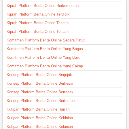
Kiprah Platform Berita Online Berkompeten
Kiprah Platform Berita Online Terdidik
Kiprah Platform Berita Online Terlatih
Kiprah Platform Berita Online Terlatih
Komitmen Platform Berita Online Secara Patut
Komitmen Platform Berita Online Yang Bagus
Komitmen Platform Berita Online Yang Baik
Komitmen Platform Berita Online Yang Cakap
Konsep Platform Berita Online Berjejak
Konsep Platform Berita Online Berkesan
Konsep Platform Berita Online Bertapak
Konsep Platform Berita Online Bertumpu
Kutipan Platform Berita Online Hari Ini
Kutipan Platform Berita Online Kekinian
Kutipan Platform Berita Online Kekinian