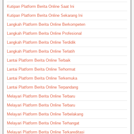
Kutipan Platform Berita Online Saat Ini
Kutipan Platform Berita Online Sekarang Ini
Langkah Platform Berita Online Berkompeten
Langkah Platform Berita Online Profesional
Langkah Platform Berita Online Terdidik
Langkah Platform Berita Online Terlatih
Lantai Platform Berita Online Terbaik
Lantai Platform Berita Online Terhormat
Lantai Platform Berita Online Terkemuka
Lantai Platform Berita Online Terpandang
Melayari Platform Berita Online Terbaru
Melayari Platform Berita Online Terbaru
Melayari Platform Berita Online Terbelakang
Melayari Platform Berita Online Terhangat
Melayari Platform Berita Online Terkareditasi