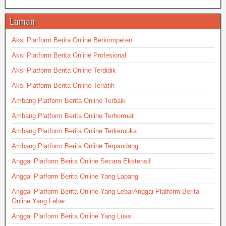
Laman
Aksi Platform Berita Online Berkompeten
Aksi Platform Berita Online Profesional
Aksi Platform Berita Online Terdidik
Aksi Platform Berita Online Terlatih
Ambang Platform Berita Online Terbaik
Ambang Platform Berita Online Terhormat
Ambang Platform Berita Online Terkemuka
Ambang Platform Berita Online Terpandang
Anggai Platform Berita Online Secara Ekstensif
Anggai Platform Berita Online Yang Lapang
Anggai Platform Berita Online Yang LebarAnggai Platform Berita
Online Yang Lebar
Anggai Platform Berita Online Yang Luas