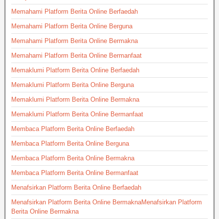
Memahami Platform Berita Online Berfaedah
Memahami Platform Berita Online Berguna
Memahami Platform Berita Online Bermakna
Memahami Platform Berita Online Bermanfaat
Memaklumi Platform Berita Online Berfaedah
Memaklumi Platform Berita Online Berguna
Memaklumi Platform Berita Online Bermakna
Memaklumi Platform Berita Online Bermanfaat
Membaca Platform Berita Online Berfaedah
Membaca Platform Berita Online Berguna
Membaca Platform Berita Online Bermakna
Membaca Platform Berita Online Bermanfaat
Menafsirkan Platform Berita Online Berfaedah
Menafsirkan Platform Berita Online BermaknaMenafsirkan Platform
Berita Online Bermakna