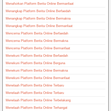
Menafsirkan Platform Berita Online Bermanfaat
Menangkap Platform Berita Online Berfaedah
Menangkap Platform Berita Online Bermakna
Menangkap Platform Berita Online Bermanfaat
Mencerna Platform Berita Online Berfaedah
Mencerna Platform Berita Online Bermakna
Mencerna Platform Berita Online Bermanfaat
Menekuni Platform Berita Online Berfaedah
Menekuni Platform Berita Online Berguna
Menekuni Platform Berita Online Bermakna
Menekuni Platform Berita Online Bermanfaat
Menelaah Platform Berita Online Terbaru
Menelaah Platform Berita Online Terbaru
Menelaah Platform Berita Online Terbelakang
Menelaah Platform Berita Online Terhangat