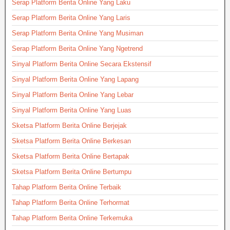
Serap Platform Berita Online Yang Laku
Serap Platform Berita Online Yang Laris
Serap Platform Berita Online Yang Musiman
Serap Platform Berita Online Yang Ngetrend
Sinyal Platform Berita Online Secara Ekstensif
Sinyal Platform Berita Online Yang Lapang
Sinyal Platform Berita Online Yang Lebar
Sinyal Platform Berita Online Yang Luas
Sketsa Platform Berita Online Berjejak
Sketsa Platform Berita Online Berkesan
Sketsa Platform Berita Online Bertapak
Sketsa Platform Berita Online Bertumpu
Tahap Platform Berita Online Terbaik
Tahap Platform Berita Online Terhormat
Tahap Platform Berita Online Terkemuka