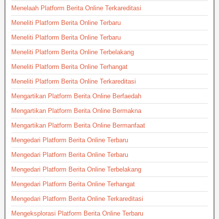
Menelaah Platform Berita Online Terkareditasi
Meneliti Platform Berita Online Terbaru
Meneliti Platform Berita Online Terbaru
Meneliti Platform Berita Online Terbelakang
Meneliti Platform Berita Online Terhangat
Meneliti Platform Berita Online Terkareditasi
Mengartikan Platform Berita Online Berfaedah
Mengartikan Platform Berita Online Bermakna
Mengartikan Platform Berita Online Bermanfaat
Mengedari Platform Berita Online Terbaru
Mengedari Platform Berita Online Terbaru
Mengedari Platform Berita Online Terbelakang
Mengedari Platform Berita Online Terhangat
Mengedari Platform Berita Online Terkareditasi
Mengeksplorasi Platform Berita Online Terbaru