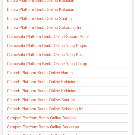
Bicara Platform Berita Online Kekinian
Bicara Platform Berita Online Kekinian
Bicara Platform Berita Online Saat Ini
Bicara Platform Berita Online Sekarang Ini
Cakrawala Platform Berita Online Secara Patut
Cakrawala Platform Berita Online Yang Bagus
Cakrawala Platform Berita Online Yang Baik
Cakrawala Platform Berita Online Yang Cakap
Celoteh Platform Berita Online Hari Ini
Celoteh Platform Berita Online Kekinian
Celoteh Platform Berita Online Kekinian
Celoteh Platform Berita Online Saat Ini
Celoteh Platform Berita Online Sekarang Ini
Cerapan Platform Berita Online Berjejak
Cerapan Platform Berita Online Berkesan