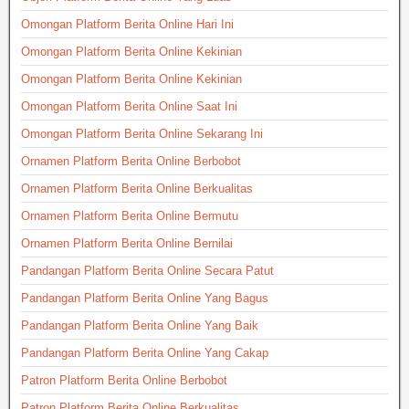
Omongan Platform Berita Online Hari Ini
Omongan Platform Berita Online Kekinian
Omongan Platform Berita Online Kekinian
Omongan Platform Berita Online Saat Ini
Omongan Platform Berita Online Sekarang Ini
Ornamen Platform Berita Online Berbobot
Ornamen Platform Berita Online Berkualitas
Ornamen Platform Berita Online Bermutu
Ornamen Platform Berita Online Bernilai
Pandangan Platform Berita Online Secara Patut
Pandangan Platform Berita Online Yang Bagus
Pandangan Platform Berita Online Yang Baik
Pandangan Platform Berita Online Yang Cakap
Patron Platform Berita Online Berbobot
Patron Platform Berita Online Berkualitas