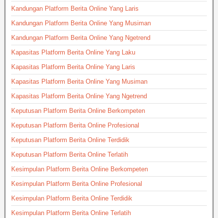
Kandungan Platform Berita Online Yang Laris
Kandungan Platform Berita Online Yang Musiman
Kandungan Platform Berita Online Yang Ngetrend
Kapasitas Platform Berita Online Yang Laku
Kapasitas Platform Berita Online Yang Laris
Kapasitas Platform Berita Online Yang Musiman
Kapasitas Platform Berita Online Yang Ngetrend
Keputusan Platform Berita Online Berkompeten
Keputusan Platform Berita Online Profesional
Keputusan Platform Berita Online Terdidik
Keputusan Platform Berita Online Terlatih
Kesimpulan Platform Berita Online Berkompeten
Kesimpulan Platform Berita Online Profesional
Kesimpulan Platform Berita Online Terdidik
Kesimpulan Platform Berita Online Terlatih