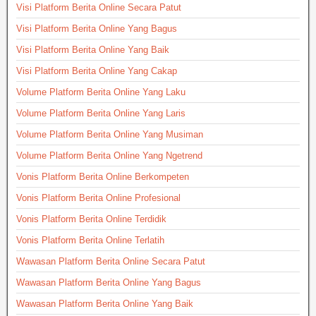
Visi Platform Berita Online Secara Patut
Visi Platform Berita Online Yang Bagus
Visi Platform Berita Online Yang Baik
Visi Platform Berita Online Yang Cakap
Volume Platform Berita Online Yang Laku
Volume Platform Berita Online Yang Laris
Volume Platform Berita Online Yang Musiman
Volume Platform Berita Online Yang Ngetrend
Vonis Platform Berita Online Berkompeten
Vonis Platform Berita Online Profesional
Vonis Platform Berita Online Terdidik
Vonis Platform Berita Online Terlatih
Wawasan Platform Berita Online Secara Patut
Wawasan Platform Berita Online Yang Bagus
Wawasan Platform Berita Online Yang Baik