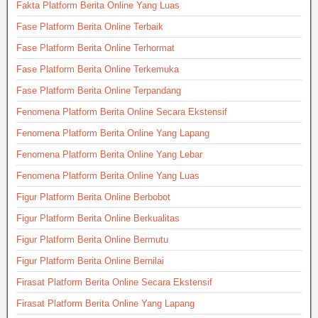
Fakta Platform Berita Online Yang Luas
Fase Platform Berita Online Terbaik
Fase Platform Berita Online Terhormat
Fase Platform Berita Online Terkemuka
Fase Platform Berita Online Terpandang
Fenomena Platform Berita Online Secara Ekstensif
Fenomena Platform Berita Online Yang Lapang
Fenomena Platform Berita Online Yang Lebar
Fenomena Platform Berita Online Yang Luas
Figur Platform Berita Online Berbobot
Figur Platform Berita Online Berkualitas
Figur Platform Berita Online Bermutu
Figur Platform Berita Online Bernilai
Firasat Platform Berita Online Secara Ekstensif
Firasat Platform Berita Online Yang Lapang