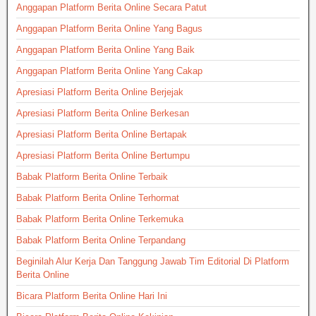
Anggapan Platform Berita Online Secara Patut
Anggapan Platform Berita Online Yang Bagus
Anggapan Platform Berita Online Yang Baik
Anggapan Platform Berita Online Yang Cakap
Apresiasi Platform Berita Online Berjejak
Apresiasi Platform Berita Online Berkesan
Apresiasi Platform Berita Online Bertapak
Apresiasi Platform Berita Online Bertumpu
Babak Platform Berita Online Terbaik
Babak Platform Berita Online Terhormat
Babak Platform Berita Online Terkemuka
Babak Platform Berita Online Terpandang
Beginilah Alur Kerja Dan Tanggung Jawab Tim Editorial Di Platform
Berita Online
Bicara Platform Berita Online Hari Ini