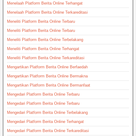
Menelaah Platform Berita Online Terhangat
Menelaah Platform Berita Online Terkareditasi
Meneliti Platform Berita Online Terbaru
Meneliti Platform Berita Online Terbaru
Meneliti Platform Berita Online Terbelakang
Meneliti Platform Berita Online Terhangat
Meneliti Platform Berita Online Terkareditasi
Mengartikan Platform Berita Online Berfaedah
Mengartikan Platform Berita Online Bermakna
Mengartikan Platform Berita Online Bermanfaat
Mengedari Platform Berita Online Terbaru
Mengedari Platform Berita Online Terbaru
Mengedari Platform Berita Online Terbelakang
Mengedari Platform Berita Online Terhangat
Mengedari Platform Berita Online Terkareditasi