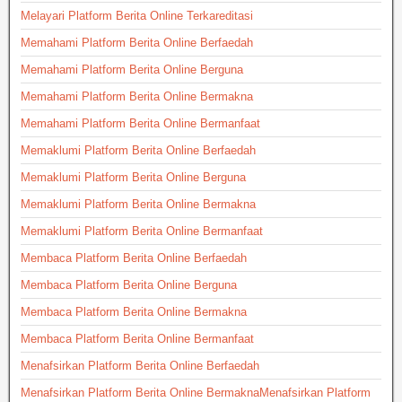
Melayari Platform Berita Online Terkareditasi
Memahami Platform Berita Online Berfaedah
Memahami Platform Berita Online Berguna
Memahami Platform Berita Online Bermakna
Memahami Platform Berita Online Bermanfaat
Memaklumi Platform Berita Online Berfaedah
Memaklumi Platform Berita Online Berguna
Memaklumi Platform Berita Online Bermakna
Memaklumi Platform Berita Online Bermanfaat
Membaca Platform Berita Online Berfaedah
Membaca Platform Berita Online Berguna
Membaca Platform Berita Online Bermakna
Membaca Platform Berita Online Bermanfaat
Menafsirkan Platform Berita Online Berfaedah
Menafsirkan Platform Berita Online BermaknaMenafsirkan Platform