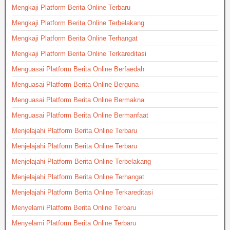
Mengkaji Platform Berita Online Terbaru
Mengkaji Platform Berita Online Terbelakang
Mengkaji Platform Berita Online Terhangat
Mengkaji Platform Berita Online Terkareditasi
Menguasai Platform Berita Online Berfaedah
Menguasai Platform Berita Online Berguna
Menguasai Platform Berita Online Bermakna
Menguasai Platform Berita Online Bermanfaat
Menjelajahi Platform Berita Online Terbaru
Menjelajahi Platform Berita Online Terbaru
Menjelajahi Platform Berita Online Terbelakang
Menjelajahi Platform Berita Online Terhangat
Menjelajahi Platform Berita Online Terkareditasi
Menyelami Platform Berita Online Terbaru
Menyelami Platform Berita Online Terbaru