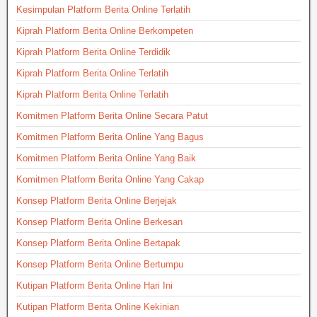
Kesimpulan Platform Berita Online Terlatih
Kiprah Platform Berita Online Berkompeten
Kiprah Platform Berita Online Terdidik
Kiprah Platform Berita Online Terlatih
Kiprah Platform Berita Online Terlatih
Komitmen Platform Berita Online Secara Patut
Komitmen Platform Berita Online Yang Bagus
Komitmen Platform Berita Online Yang Baik
Komitmen Platform Berita Online Yang Cakap
Konsep Platform Berita Online Berjejak
Konsep Platform Berita Online Berkesan
Konsep Platform Berita Online Bertapak
Konsep Platform Berita Online Bertumpu
Kutipan Platform Berita Online Hari Ini
Kutipan Platform Berita Online Kekinian