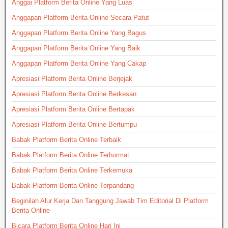
Anggai Platform Berita Online Yang Luas
Anggapan Platform Berita Online Secara Patut
Anggapan Platform Berita Online Yang Bagus
Anggapan Platform Berita Online Yang Baik
Anggapan Platform Berita Online Yang Cakap
Apresiasi Platform Berita Online Berjejak
Apresiasi Platform Berita Online Berkesan
Apresiasi Platform Berita Online Bertapak
Apresiasi Platform Berita Online Bertumpu
Babak Platform Berita Online Terbaik
Babak Platform Berita Online Terhormat
Babak Platform Berita Online Terkemuka
Babak Platform Berita Online Terpandang
Beginilah Alur Kerja Dan Tanggung Jawab Tim Editorial Di Platform
Berita Online
Bicara Platform Berita Online Hari Ini