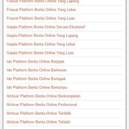
Firasat Platform Berita Online Yang Lapang
Firasat Platform Berita Online Yang Lebar
Firasat Platform Berita Online Yang Luas
Gejala Platform Berita Online Secara Ekstensif
Gejala Platform Berita Online Yang Lapang
Gejala Platform Berita Online Yang Lebar
Gejala Platform Berita Online Yang Luas
Ide Platform Berita Online Berjejak
Ide Platform Berita Online Berkesan
Ide Platform Berita Online Bertapak
Ide Platform Berita Online Bertumpu
Ikhtisar Platform Berita Online Berkompeten
Ikhtisar Platform Berita Online Profesional
Ikhtisar Platform Berita Online Terdidik
Ikhtisar Platform Berita Online Terlatih