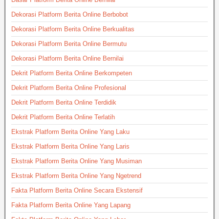
Dekorasi Platform Berita Online Berbobot
Dekorasi Platform Berita Online Berkualitas
Dekorasi Platform Berita Online Bermutu
Dekorasi Platform Berita Online Bernilai
Dekrit Platform Berita Online Berkompeten
Dekrit Platform Berita Online Profesional
Dekrit Platform Berita Online Terdidik
Dekrit Platform Berita Online Terlatih
Ekstrak Platform Berita Online Yang Laku
Ekstrak Platform Berita Online Yang Laris
Ekstrak Platform Berita Online Yang Musiman
Ekstrak Platform Berita Online Yang Ngetrend
Fakta Platform Berita Online Secara Ekstensif
Fakta Platform Berita Online Yang Lapang