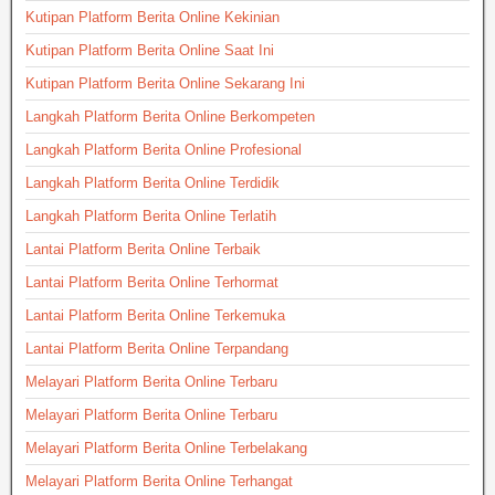
Kutipan Platform Berita Online Kekinian
Kutipan Platform Berita Online Saat Ini
Kutipan Platform Berita Online Sekarang Ini
Langkah Platform Berita Online Berkompeten
Langkah Platform Berita Online Profesional
Langkah Platform Berita Online Terdidik
Langkah Platform Berita Online Terlatih
Lantai Platform Berita Online Terbaik
Lantai Platform Berita Online Terhormat
Lantai Platform Berita Online Terkemuka
Lantai Platform Berita Online Terpandang
Melayari Platform Berita Online Terbaru
Melayari Platform Berita Online Terbaru
Melayari Platform Berita Online Terbelakang
Melayari Platform Berita Online Terhangat