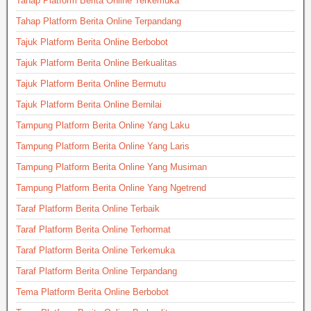
Tahap Platform Berita Online Terkemuka
Tahap Platform Berita Online Terpandang
Tajuk Platform Berita Online Berbobot
Tajuk Platform Berita Online Berkualitas
Tajuk Platform Berita Online Bermutu
Tajuk Platform Berita Online Bernilai
Tampung Platform Berita Online Yang Laku
Tampung Platform Berita Online Yang Laris
Tampung Platform Berita Online Yang Musiman
Tampung Platform Berita Online Yang Ngetrend
Taraf Platform Berita Online Terbaik
Taraf Platform Berita Online Terhormat
Taraf Platform Berita Online Terkemuka
Taraf Platform Berita Online Terpandang
Tema Platform Berita Online Berbobot