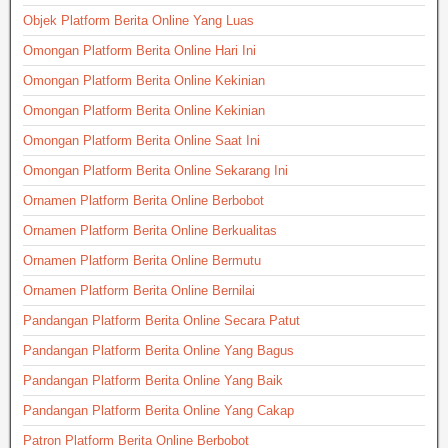
Objek Platform Berita Online Yang Luas
Omongan Platform Berita Online Hari Ini
Omongan Platform Berita Online Kekinian
Omongan Platform Berita Online Kekinian
Omongan Platform Berita Online Saat Ini
Omongan Platform Berita Online Sekarang Ini
Ornamen Platform Berita Online Berbobot
Ornamen Platform Berita Online Berkualitas
Ornamen Platform Berita Online Bermutu
Ornamen Platform Berita Online Bernilai
Pandangan Platform Berita Online Secara Patut
Pandangan Platform Berita Online Yang Bagus
Pandangan Platform Berita Online Yang Baik
Pandangan Platform Berita Online Yang Cakap
Patron Platform Berita Online Berbobot