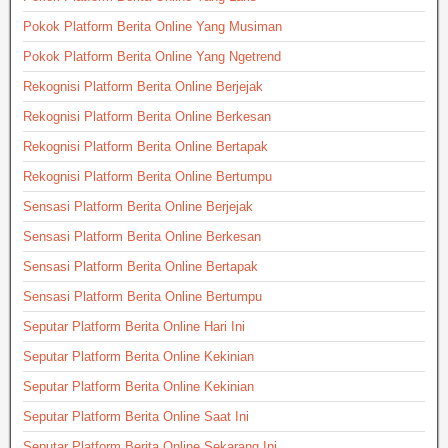
Pokok Platform Berita Online Yang Musiman
Pokok Platform Berita Online Yang Ngetrend
Rekognisi Platform Berita Online Berjejak
Rekognisi Platform Berita Online Berkesan
Rekognisi Platform Berita Online Bertapak
Rekognisi Platform Berita Online Bertumpu
Sensasi Platform Berita Online Berjejak
Sensasi Platform Berita Online Berkesan
Sensasi Platform Berita Online Bertapak
Sensasi Platform Berita Online Bertumpu
Seputar Platform Berita Online Hari Ini
Seputar Platform Berita Online Kekinian
Seputar Platform Berita Online Kekinian
Seputar Platform Berita Online Saat Ini
Seputar Platform Berita Online Sekarang Ini