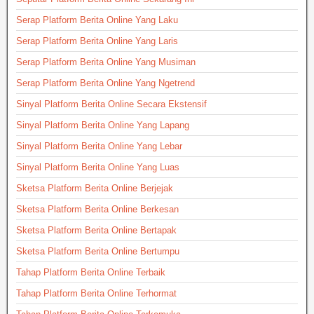
Serap Platform Berita Online Yang Laku
Serap Platform Berita Online Yang Laris
Serap Platform Berita Online Yang Musiman
Serap Platform Berita Online Yang Ngetrend
Sinyal Platform Berita Online Secara Ekstensif
Sinyal Platform Berita Online Yang Lapang
Sinyal Platform Berita Online Yang Lebar
Sinyal Platform Berita Online Yang Luas
Sketsa Platform Berita Online Berjejak
Sketsa Platform Berita Online Berkesan
Sketsa Platform Berita Online Bertapak
Sketsa Platform Berita Online Bertumpu
Tahap Platform Berita Online Terbaik
Tahap Platform Berita Online Terhormat