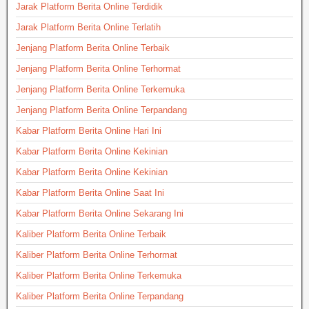
Jarak Platform Berita Online Terdidik
Jarak Platform Berita Online Terlatih
Jenjang Platform Berita Online Terbaik
Jenjang Platform Berita Online Terhormat
Jenjang Platform Berita Online Terkemuka
Jenjang Platform Berita Online Terpandang
Kabar Platform Berita Online Hari Ini
Kabar Platform Berita Online Kekinian
Kabar Platform Berita Online Kekinian
Kabar Platform Berita Online Saat Ini
Kabar Platform Berita Online Sekarang Ini
Kaliber Platform Berita Online Terbaik
Kaliber Platform Berita Online Terhormat
Kaliber Platform Berita Online Terkemuka
Kaliber Platform Berita Online Terpandang