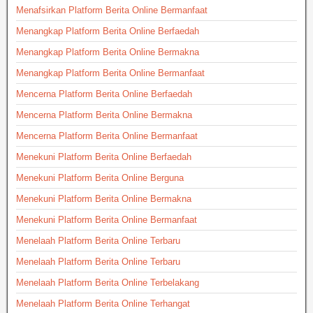
Menafsirkan Platform Berita Online Bermanfaat
Menangkap Platform Berita Online Berfaedah
Menangkap Platform Berita Online Bermakna
Menangkap Platform Berita Online Bermanfaat
Mencerna Platform Berita Online Berfaedah
Mencerna Platform Berita Online Bermakna
Mencerna Platform Berita Online Bermanfaat
Menekuni Platform Berita Online Berfaedah
Menekuni Platform Berita Online Berguna
Menekuni Platform Berita Online Bermakna
Menekuni Platform Berita Online Bermanfaat
Menelaah Platform Berita Online Terbaru
Menelaah Platform Berita Online Terbaru
Menelaah Platform Berita Online Terbelakang
Menelaah Platform Berita Online Terhangat