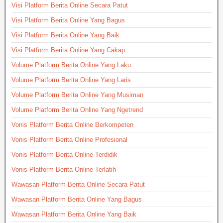
Visi Platform Berita Online Secara Patut
Visi Platform Berita Online Yang Bagus
Visi Platform Berita Online Yang Baik
Visi Platform Berita Online Yang Cakap
Volume Platform Berita Online Yang Laku
Volume Platform Berita Online Yang Laris
Volume Platform Berita Online Yang Musiman
Volume Platform Berita Online Yang Ngetrend
Vonis Platform Berita Online Berkompeten
Vonis Platform Berita Online Profesional
Vonis Platform Berita Online Terdidik
Vonis Platform Berita Online Terlatih
Wawasan Platform Berita Online Secara Patut
Wawasan Platform Berita Online Yang Bagus
Wawasan Platform Berita Online Yang Baik