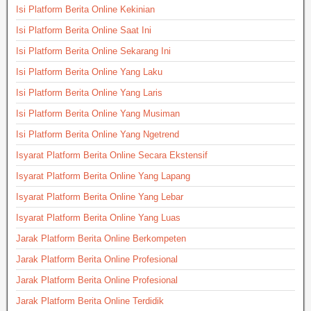
Isi Platform Berita Online Kekinian
Isi Platform Berita Online Saat Ini
Isi Platform Berita Online Sekarang Ini
Isi Platform Berita Online Yang Laku
Isi Platform Berita Online Yang Laris
Isi Platform Berita Online Yang Musiman
Isi Platform Berita Online Yang Ngetrend
Isyarat Platform Berita Online Secara Ekstensif
Isyarat Platform Berita Online Yang Lapang
Isyarat Platform Berita Online Yang Lebar
Isyarat Platform Berita Online Yang Luas
Jarak Platform Berita Online Berkompeten
Jarak Platform Berita Online Profesional
Jarak Platform Berita Online Profesional
Jarak Platform Berita Online Terdidik