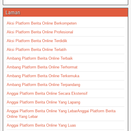
Laman
Aksi Platform Berita Online Berkompeten
Aksi Platform Berita Online Profesional
Aksi Platform Berita Online Terdidik
Aksi Platform Berita Online Terlatih
Ambang Platform Berita Online Terbaik
Ambang Platform Berita Online Terhormat
Ambang Platform Berita Online Terkemuka
Ambang Platform Berita Online Terpandang
Anggai Platform Berita Online Secara Ekstensif
Anggai Platform Berita Online Yang Lapang
Anggai Platform Berita Online Yang LebarAnggai Platform Berita
Online Yang Lebar
Anggai Platform Berita Online Yang Luas