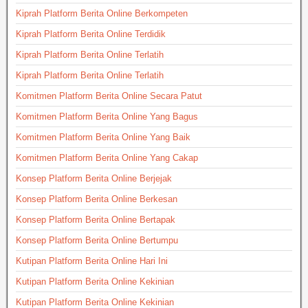
Kiprah Platform Berita Online Berkompeten
Kiprah Platform Berita Online Terdidik
Kiprah Platform Berita Online Terlatih
Kiprah Platform Berita Online Terlatih
Komitmen Platform Berita Online Secara Patut
Komitmen Platform Berita Online Yang Bagus
Komitmen Platform Berita Online Yang Baik
Komitmen Platform Berita Online Yang Cakap
Konsep Platform Berita Online Berjejak
Konsep Platform Berita Online Berkesan
Konsep Platform Berita Online Bertapak
Konsep Platform Berita Online Bertumpu
Kutipan Platform Berita Online Hari Ini
Kutipan Platform Berita Online Kekinian
Kutipan Platform Berita Online Kekinian