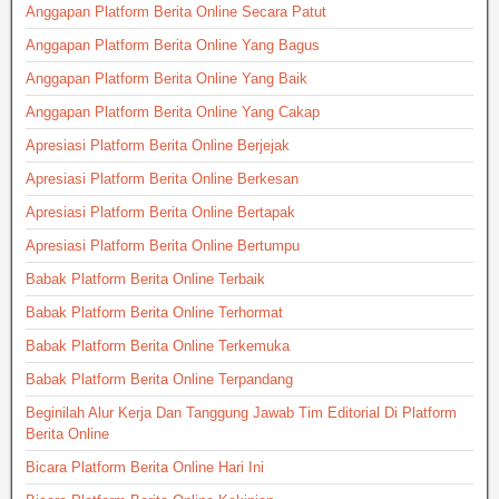
Anggapan Platform Berita Online Secara Patut
Anggapan Platform Berita Online Yang Bagus
Anggapan Platform Berita Online Yang Baik
Anggapan Platform Berita Online Yang Cakap
Apresiasi Platform Berita Online Berjejak
Apresiasi Platform Berita Online Berkesan
Apresiasi Platform Berita Online Bertapak
Apresiasi Platform Berita Online Bertumpu
Babak Platform Berita Online Terbaik
Babak Platform Berita Online Terhormat
Babak Platform Berita Online Terkemuka
Babak Platform Berita Online Terpandang
Beginilah Alur Kerja Dan Tanggung Jawab Tim Editorial Di Platform
Berita Online
Bicara Platform Berita Online Hari Ini