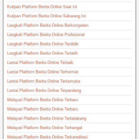
Kutipan Platform Berita Online Saat Ini
Kutipan Platform Berita Online Sekarang Ini
Langkah Platform Berita Online Berkompeten
Langkah Platform Berita Online Profesional
Langkah Platform Berita Online Terdidik
Langkah Platform Berita Online Terlatih
Lantai Platform Berita Online Terbaik
Lantai Platform Berita Online Terhormat
Lantai Platform Berita Online Terkemuka
Lantai Platform Berita Online Terpandang
Melayari Platform Berita Online Terbaru
Melayari Platform Berita Online Terbaru
Melayari Platform Berita Online Terbelakang
Melayari Platform Berita Online Terhangat
Melayari Platform Berita Online Terkareditasi