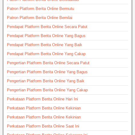
Patron Platform Berita Online Bermutu
Patron Platform Berita Online Bernilai
Pendapat Platform Berita Online Secara Patut
Pendapat Platform Berita Online Yang Bagus
Pendapat Platform Berita Online Yang Baik
Pendapat Platform Berita Online Yang Cakap
Pengertian Platform Berita Online Secara Patut
Pengertian Platform Berita Online Yang Bagus
Pengertian Platform Berita Online Yang Baik
Pengertian Platform Berita Online Yang Cakap
Perkataan Platform Berita Online Hari Ini
Perkataan Platform Berita Online Kekinian
Perkataan Platform Berita Online Kekinian
Perkataan Platform Berita Online Saat Ini