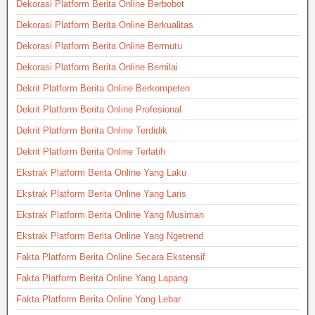
Dekorasi Platform Berita Online Berbobot
Dekorasi Platform Berita Online Berkualitas
Dekorasi Platform Berita Online Bermutu
Dekorasi Platform Berita Online Bernilai
Dekrit Platform Berita Online Berkompeten
Dekrit Platform Berita Online Profesional
Dekrit Platform Berita Online Terdidik
Dekrit Platform Berita Online Terlatih
Ekstrak Platform Berita Online Yang Laku
Ekstrak Platform Berita Online Yang Laris
Ekstrak Platform Berita Online Yang Musiman
Ekstrak Platform Berita Online Yang Ngetrend
Fakta Platform Berita Online Secara Ekstensif
Fakta Platform Berita Online Yang Lapang
Fakta Platform Berita Online Yang Lebar