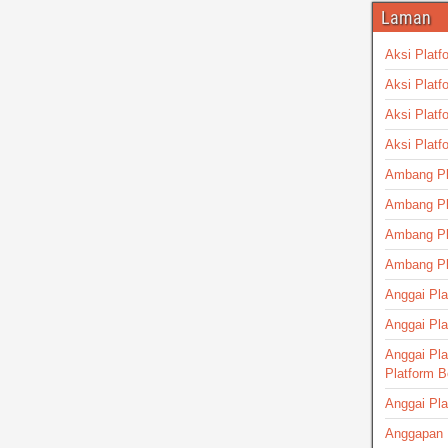
Laman
Aksi Platf
Aksi Platf
Aksi Platfo
Aksi Platfo
Ambang Pla
Ambang Pla
Ambang Pl
Ambang Pla
Anggai Pla
Anggai Pla
Anggai Pla
Platform B
Anggai Pla
Anggapan P