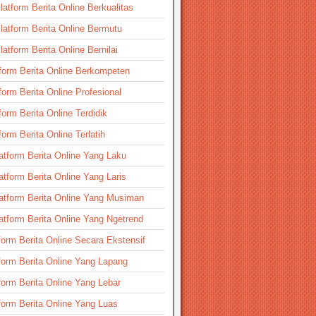
latform Berita Online Berkualitas
latform Berita Online Bermutu
atform Berita Online Bernilai
tform Berita Online Berkompeten
form Berita Online Profesional
form Berita Online Terdidik
form Berita Online Terlatih
atform Berita Online Yang Laku
atform Berita Online Yang Laris
atform Berita Online Yang Musiman
atform Berita Online Yang Ngetrend
form Berita Online Secara Ekstensif
form Berita Online Yang Lapang
form Berita Online Yang Lebar
form Berita Online Yang Luas