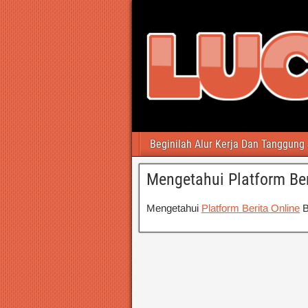
Beginilah Alur Kerja Dan Tanggung 
Mengetahui Platform Ber
Mengetahui
Platform Berita Online
B