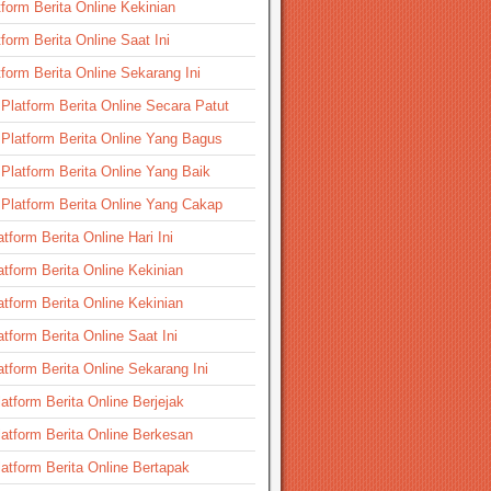
tform Berita Online Kekinian
form Berita Online Saat Ini
tform Berita Online Sekarang Ini
Platform Berita Online Secara Patut
Platform Berita Online Yang Bagus
Platform Berita Online Yang Baik
Platform Berita Online Yang Cakap
tform Berita Online Hari Ini
atform Berita Online Kekinian
atform Berita Online Kekinian
tform Berita Online Saat Ini
atform Berita Online Sekarang Ini
atform Berita Online Berjejak
atform Berita Online Berkesan
atform Berita Online Bertapak