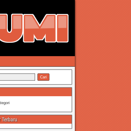
tegori
 Terbaru