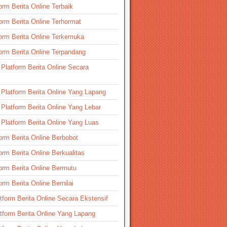
orm Berita Online Terbaik
orm Berita Online Terhormat
orm Berita Online Terkemuka
orm Berita Online Terpandang
latform Berita Online Secara
latform Berita Online Yang Lapang
latform Berita Online Yang Lebar
latform Berita Online Yang Luas
form Berita Online Berbobot
orm Berita Online Berkualitas
form Berita Online Bermutu
orm Berita Online Bernilai
atform Berita Online Secara Ekstensif
atform Berita Online Yang Lapang