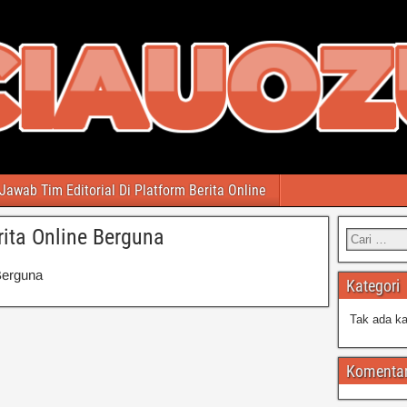
Jawab Tim Editorial Di Platform Berita Online
ita Online Berguna
erguna
Kategori
Tak ada ka
Komentar