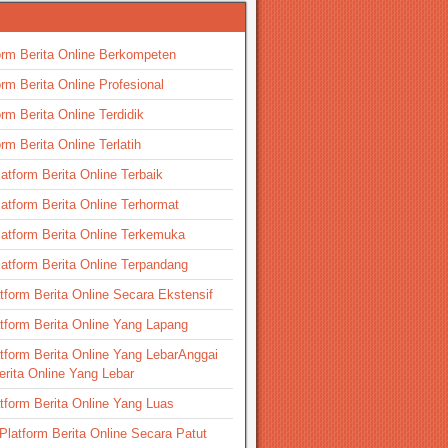
orm Berita Online Berkompeten
orm Berita Online Profesional
rm Berita Online Terdidik
rm Berita Online Terlatih
tform Berita Online Terbaik
tform Berita Online Terhormat
atform Berita Online Terkemuka
tform Berita Online Terpandang
tform Berita Online Secara Ekstensif
tform Berita Online Yang Lapang
tform Berita Online Yang LebarAnggai
erita Online Yang Lebar
tform Berita Online Yang Luas
latform Berita Online Secara Patut