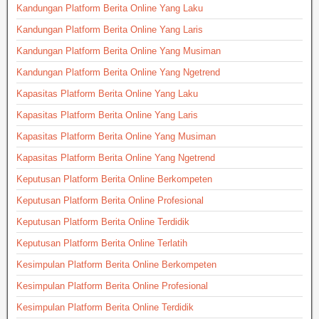
Kandungan Platform Berita Online Yang Laku
Kandungan Platform Berita Online Yang Laris
Kandungan Platform Berita Online Yang Musiman
Kandungan Platform Berita Online Yang Ngetrend
Kapasitas Platform Berita Online Yang Laku
Kapasitas Platform Berita Online Yang Laris
Kapasitas Platform Berita Online Yang Musiman
Kapasitas Platform Berita Online Yang Ngetrend
Keputusan Platform Berita Online Berkompeten
Keputusan Platform Berita Online Profesional
Keputusan Platform Berita Online Terdidik
Keputusan Platform Berita Online Terlatih
Kesimpulan Platform Berita Online Berkompeten
Kesimpulan Platform Berita Online Profesional
Kesimpulan Platform Berita Online Terdidik