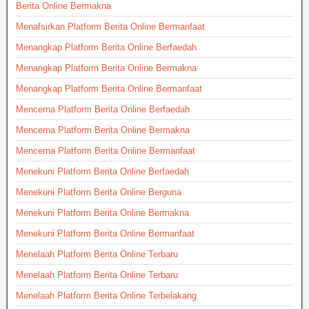
Berita Online Bermakna
Menafsirkan Platform Berita Online Bermanfaat
Menangkap Platform Berita Online Berfaedah
Menangkap Platform Berita Online Bermakna
Menangkap Platform Berita Online Bermanfaat
Mencerna Platform Berita Online Berfaedah
Mencerna Platform Berita Online Bermakna
Mencerna Platform Berita Online Bermanfaat
Menekuni Platform Berita Online Berfaedah
Menekuni Platform Berita Online Berguna
Menekuni Platform Berita Online Bermakna
Menekuni Platform Berita Online Bermanfaat
Menelaah Platform Berita Online Terbaru
Menelaah Platform Berita Online Terbaru
Menelaah Platform Berita Online Terbelakang