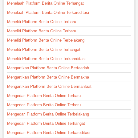
Menelaah Platform Berita Online Terhangat
Menelaah Platform Berita Online Terkareditasi
Meneliti Platform Berita Online Terbaru
Meneliti Platform Berita Online Terbaru
Meneliti Platform Berita Online Terbelakang
Meneliti Platform Berita Online Terhangat
Meneliti Platform Berita Online Terkareditasi
Mengartikan Platform Berita Online Berfaedah
Mengartikan Platform Berita Online Bermakna
Mengartikan Platform Berita Online Bermanfaat
Mengedari Platform Berita Online Terbaru
Mengedari Platform Berita Online Terbaru
Mengedari Platform Berita Online Terbelakang
Mengedari Platform Berita Online Terhangat
Mengedari Platform Berita Online Terkareditasi