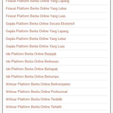
Firasat Platform Berita Online Yang Lapang
Firasat Platform Berita Online Yang Lebar
Firasat Platform Berita Online Yang Luas
Gejala Platform Berita Online Secara Ekstensif
Gejala Platform Berita Online Yang Lapang
Gejala Platform Berita Online Yang Lebar
Gejala Platform Berita Online Yang Luas
Ide Platform Berita Online Berjejak
Ide Platform Berita Online Berkesan
Ide Platform Berita Online Bertapak
Ide Platform Berita Online Bertumpu
Ikhtisar Platform Berita Online Berkompeten
Ikhtisar Platform Berita Online Profesional
Ikhtisar Platform Berita Online Terdidik
Ikhtisar Platform Berita Online Terlatih