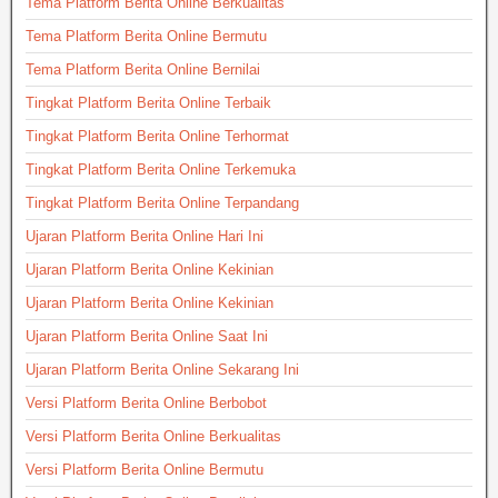
Tema Platform Berita Online Berkualitas
Tema Platform Berita Online Bermutu
Tema Platform Berita Online Bernilai
Tingkat Platform Berita Online Terbaik
Tingkat Platform Berita Online Terhormat
Tingkat Platform Berita Online Terkemuka
Tingkat Platform Berita Online Terpandang
Ujaran Platform Berita Online Hari Ini
Ujaran Platform Berita Online Kekinian
Ujaran Platform Berita Online Kekinian
Ujaran Platform Berita Online Saat Ini
Ujaran Platform Berita Online Sekarang Ini
Versi Platform Berita Online Berbobot
Versi Platform Berita Online Berkualitas
Versi Platform Berita Online Bermutu