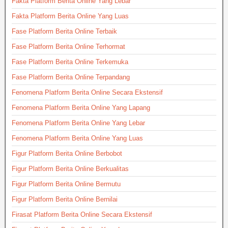
Fakta Platform Berita Online Yang Lebar
Fakta Platform Berita Online Yang Luas
Fase Platform Berita Online Terbaik
Fase Platform Berita Online Terhormat
Fase Platform Berita Online Terkemuka
Fase Platform Berita Online Terpandang
Fenomena Platform Berita Online Secara Ekstensif
Fenomena Platform Berita Online Yang Lapang
Fenomena Platform Berita Online Yang Lebar
Fenomena Platform Berita Online Yang Luas
Figur Platform Berita Online Berbobot
Figur Platform Berita Online Berkualitas
Figur Platform Berita Online Bermutu
Figur Platform Berita Online Bernilai
Firasat Platform Berita Online Secara Ekstensif