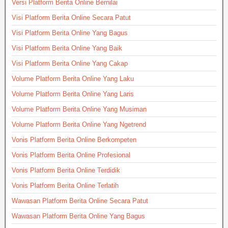
Versi Platform Berita Online Bernilai
Visi Platform Berita Online Secara Patut
Visi Platform Berita Online Yang Bagus
Visi Platform Berita Online Yang Baik
Visi Platform Berita Online Yang Cakap
Volume Platform Berita Online Yang Laku
Volume Platform Berita Online Yang Laris
Volume Platform Berita Online Yang Musiman
Volume Platform Berita Online Yang Ngetrend
Vonis Platform Berita Online Berkompeten
Vonis Platform Berita Online Profesional
Vonis Platform Berita Online Terdidik
Vonis Platform Berita Online Terlatih
Wawasan Platform Berita Online Secara Patut
Wawasan Platform Berita Online Yang Bagus