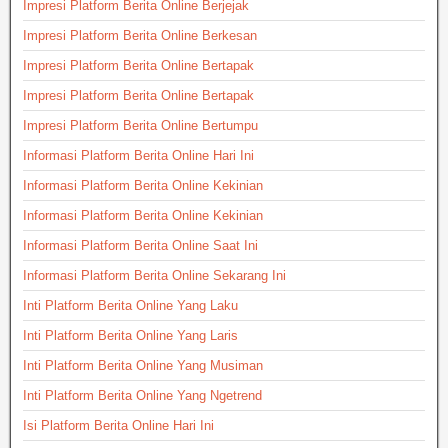
Impresi Platform Berita Online Berjejak
Impresi Platform Berita Online Berkesan
Impresi Platform Berita Online Bertapak
Impresi Platform Berita Online Bertapak
Impresi Platform Berita Online Bertumpu
Informasi Platform Berita Online Hari Ini
Informasi Platform Berita Online Kekinian
Informasi Platform Berita Online Kekinian
Informasi Platform Berita Online Saat Ini
Informasi Platform Berita Online Sekarang Ini
Inti Platform Berita Online Yang Laku
Inti Platform Berita Online Yang Laris
Inti Platform Berita Online Yang Musiman
Inti Platform Berita Online Yang Ngetrend
Isi Platform Berita Online Hari Ini