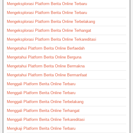
Mengeksplorasi Platform Berita Online Terbaru
Mengeksplorasi Platform Berita Online Terbaru
Mengeksplorasi Platform Berita Online Terbelakang
Mengeksplorasi Platform Berita Online Terhangat
Mengeksplorasi Platform Berita Online Terkareditasi
Mengetahui Platform Berita Online Berfaedah
Mengetahui Platform Berita Online Berguna
Mengetahui Platform Berita Online Bermakna
Mengetahui Platform Berita Online Bermanfaat
Menggali Platform Berita Online Terbaru
Menggali Platform Berita Online Terbaru
Menggali Platform Berita Online Terbelakang
Menggali Platform Berita Online Terhangat
Menggali Platform Berita Online Terkareditasi
Mengkaji Platform Berita Online Terbaru