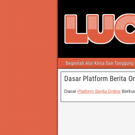
Beginilah Alur Kerja Dan Tanggung 
Dasar Platform Berita On
Dasar
Platform Berita Online
Berkua