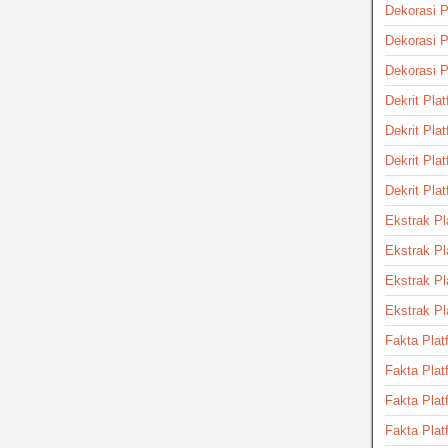
Dekorasi P
Dekorasi P
Dekorasi Pl
Dekrit Pla
Dekrit Plat
Dekrit Plat
Dekrit Plat
Ekstrak Pl
Ekstrak Pl
Ekstrak Pl
Ekstrak Pl
Fakta Plat
Fakta Plat
Fakta Plat
Fakta Plat