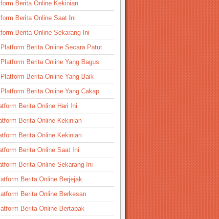
tform Berita Online Kekinian
form Berita Online Saat Ini
tform Berita Online Sekarang Ini
Platform Berita Online Secara Patut
Platform Berita Online Yang Bagus
Platform Berita Online Yang Baik
Platform Berita Online Yang Cakap
tform Berita Online Hari Ini
atform Berita Online Kekinian
atform Berita Online Kekinian
tform Berita Online Saat Ini
atform Berita Online Sekarang Ini
atform Berita Online Berjejak
atform Berita Online Berkesan
atform Berita Online Bertapak