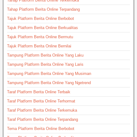
Tahap Platform Berita Online Terkemuka
Tahap Platform Berita Online Terpandang
Tajuk Platform Berita Online Berbobot
Tajuk Platform Berita Online Berkualitas
Tajuk Platform Berita Online Bermutu
Tajuk Platform Berita Online Bernilai
Tampung Platform Berita Online Yang Laku
Tampung Platform Berita Online Yang Laris
Tampung Platform Berita Online Yang Musiman
Tampung Platform Berita Online Yang Ngetrend
Taraf Platform Berita Online Terbaik
Taraf Platform Berita Online Terhormat
Taraf Platform Berita Online Terkemuka
Taraf Platform Berita Online Terpandang
Tema Platform Berita Online Berbobot