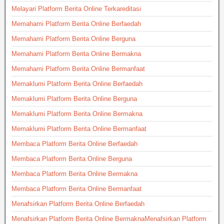
Melayari Platform Berita Online Terkareditasi
Memahami Platform Berita Online Berfaedah
Memahami Platform Berita Online Berguna
Memahami Platform Berita Online Bermakna
Memahami Platform Berita Online Bermanfaat
Memaklumi Platform Berita Online Berfaedah
Memaklumi Platform Berita Online Berguna
Memaklumi Platform Berita Online Bermakna
Memaklumi Platform Berita Online Bermanfaat
Membaca Platform Berita Online Berfaedah
Membaca Platform Berita Online Berguna
Membaca Platform Berita Online Bermakna
Membaca Platform Berita Online Bermanfaat
Menafsirkan Platform Berita Online Berfaedah
Menafsirkan Platform Berita Online BermaknaMenafsirkan Platform