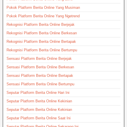
Pokok Platform Berita Online Yang Musiman
Pokok Platform Berita Online Yang Ngetrend
Rekognisi Platform Berita Online Berjejak
Rekognisi Platform Berita Online Berkesan
Rekognisi Platform Berita Online Bertapak
Rekognisi Platform Berita Online Bertumpu
Sensasi Platform Berita Online Berjejak
Sensasi Platform Berita Online Berkesan
Sensasi Platform Berita Online Bertapak
Sensasi Platform Berita Online Bertumpu
Seputar Platform Berita Online Hari Ini
Seputar Platform Berita Online Kekinian
Seputar Platform Berita Online Kekinian
Seputar Platform Berita Online Saat Ini
Seputar Platform Berita Online Sekarang Ini