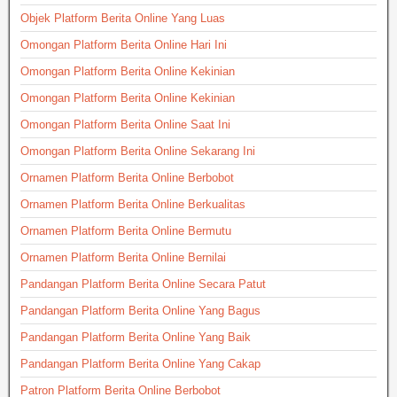
Objek Platform Berita Online Yang Luas
Omongan Platform Berita Online Hari Ini
Omongan Platform Berita Online Kekinian
Omongan Platform Berita Online Kekinian
Omongan Platform Berita Online Saat Ini
Omongan Platform Berita Online Sekarang Ini
Ornamen Platform Berita Online Berbobot
Ornamen Platform Berita Online Berkualitas
Ornamen Platform Berita Online Bermutu
Ornamen Platform Berita Online Bernilai
Pandangan Platform Berita Online Secara Patut
Pandangan Platform Berita Online Yang Bagus
Pandangan Platform Berita Online Yang Baik
Pandangan Platform Berita Online Yang Cakap
Patron Platform Berita Online Berbobot