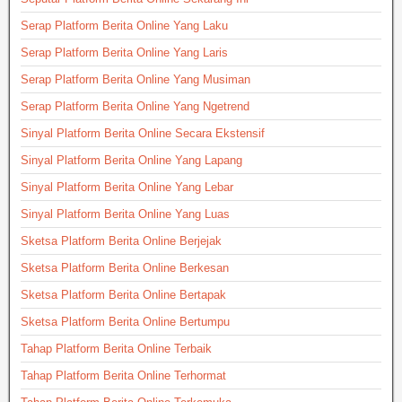
Serap Platform Berita Online Yang Laku
Serap Platform Berita Online Yang Laris
Serap Platform Berita Online Yang Musiman
Serap Platform Berita Online Yang Ngetrend
Sinyal Platform Berita Online Secara Ekstensif
Sinyal Platform Berita Online Yang Lapang
Sinyal Platform Berita Online Yang Lebar
Sinyal Platform Berita Online Yang Luas
Sketsa Platform Berita Online Berjejak
Sketsa Platform Berita Online Berkesan
Sketsa Platform Berita Online Bertapak
Sketsa Platform Berita Online Bertumpu
Tahap Platform Berita Online Terbaik
Tahap Platform Berita Online Terhormat