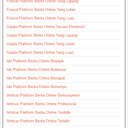
Firasat Platform Berita Online Yang Lapang
Firasat Platform Berita Online Yang Lebar
Firasat Platform Berita Online Yang Luas
Gejala Platform Berita Online Secara Ekstensif
Gejala Platform Berita Online Yang Lapang
Gejala Platform Berita Online Yang Lebar
Gejala Platform Berita Online Yang Luas
Ide Platform Berita Online Berjejak
Ide Platform Berita Online Berkesan
Ide Platform Berita Online Bertapak
Ide Platform Berita Online Bertumpu
Ikhtisar Platform Berita Online Berkompeten
Ikhtisar Platform Berita Online Profesional
Ikhtisar Platform Berita Online Terdidik
Ikhtisar Platform Berita Online Terlatih