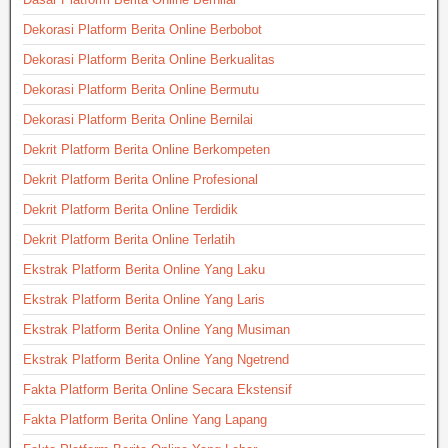
Dekorasi Platform Berita Online Berbobot
Dekorasi Platform Berita Online Berkualitas
Dekorasi Platform Berita Online Bermutu
Dekorasi Platform Berita Online Bernilai
Dekrit Platform Berita Online Berkompeten
Dekrit Platform Berita Online Profesional
Dekrit Platform Berita Online Terdidik
Dekrit Platform Berita Online Terlatih
Ekstrak Platform Berita Online Yang Laku
Ekstrak Platform Berita Online Yang Laris
Ekstrak Platform Berita Online Yang Musiman
Ekstrak Platform Berita Online Yang Ngetrend
Fakta Platform Berita Online Secara Ekstensif
Fakta Platform Berita Online Yang Lapang