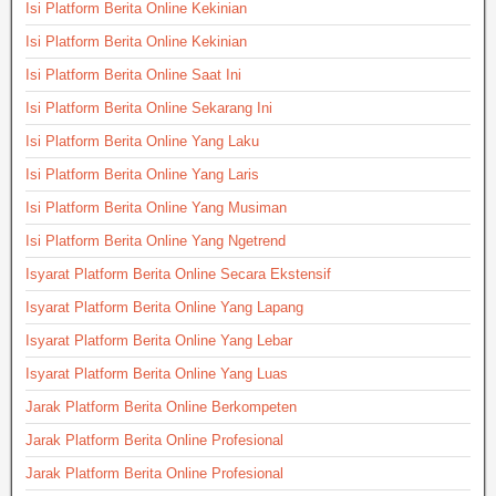
Isi Platform Berita Online Kekinian
Isi Platform Berita Online Kekinian
Isi Platform Berita Online Saat Ini
Isi Platform Berita Online Sekarang Ini
Isi Platform Berita Online Yang Laku
Isi Platform Berita Online Yang Laris
Isi Platform Berita Online Yang Musiman
Isi Platform Berita Online Yang Ngetrend
Isyarat Platform Berita Online Secara Ekstensif
Isyarat Platform Berita Online Yang Lapang
Isyarat Platform Berita Online Yang Lebar
Isyarat Platform Berita Online Yang Luas
Jarak Platform Berita Online Berkompeten
Jarak Platform Berita Online Profesional
Jarak Platform Berita Online Profesional