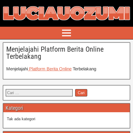
Menjelajahi Platform Berita Online
Terbelakang
Menjelajahi
Platform Berita Online
Terbelakang
Kategori
Tak ada kategori