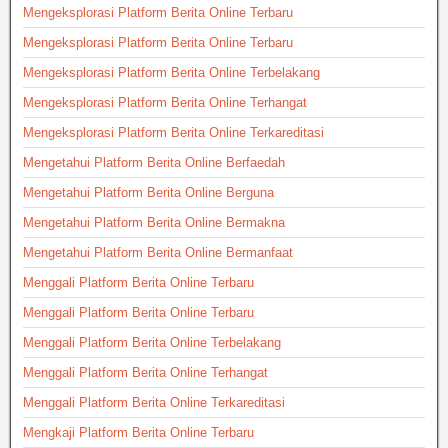
Mengeksplorasi Platform Berita Online Terbaru
Mengeksplorasi Platform Berita Online Terbaru
Mengeksplorasi Platform Berita Online Terbelakang
Mengeksplorasi Platform Berita Online Terhangat
Mengeksplorasi Platform Berita Online Terkareditasi
Mengetahui Platform Berita Online Berfaedah
Mengetahui Platform Berita Online Berguna
Mengetahui Platform Berita Online Bermakna
Mengetahui Platform Berita Online Bermanfaat
Menggali Platform Berita Online Terbaru
Menggali Platform Berita Online Terbaru
Menggali Platform Berita Online Terbelakang
Menggali Platform Berita Online Terhangat
Menggali Platform Berita Online Terkareditasi
Mengkaji Platform Berita Online Terbaru