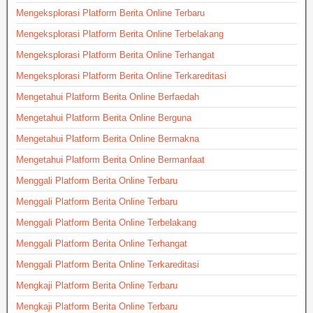
Mengeksplorasi Platform Berita Online Terbaru
Mengeksplorasi Platform Berita Online Terbelakang
Mengeksplorasi Platform Berita Online Terhangat
Mengeksplorasi Platform Berita Online Terkareditasi
Mengetahui Platform Berita Online Berfaedah
Mengetahui Platform Berita Online Berguna
Mengetahui Platform Berita Online Bermakna
Mengetahui Platform Berita Online Bermanfaat
Menggali Platform Berita Online Terbaru
Menggali Platform Berita Online Terbaru
Menggali Platform Berita Online Terbelakang
Menggali Platform Berita Online Terhangat
Menggali Platform Berita Online Terkareditasi
Mengkaji Platform Berita Online Terbaru
Mengkaji Platform Berita Online Terbaru