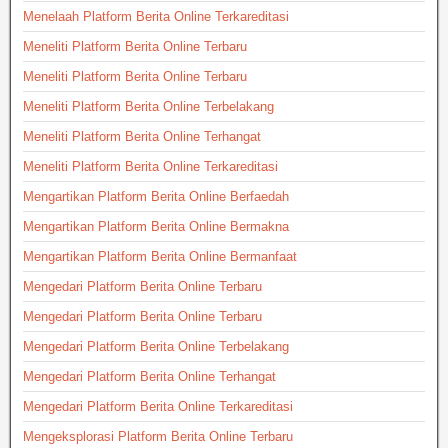
Menelaah Platform Berita Online Terkareditasi
Meneliti Platform Berita Online Terbaru
Meneliti Platform Berita Online Terbaru
Meneliti Platform Berita Online Terbelakang
Meneliti Platform Berita Online Terhangat
Meneliti Platform Berita Online Terkareditasi
Mengartikan Platform Berita Online Berfaedah
Mengartikan Platform Berita Online Bermakna
Mengartikan Platform Berita Online Bermanfaat
Mengedari Platform Berita Online Terbaru
Mengedari Platform Berita Online Terbaru
Mengedari Platform Berita Online Terbelakang
Mengedari Platform Berita Online Terhangat
Mengedari Platform Berita Online Terkareditasi
Mengeksplorasi Platform Berita Online Terbaru