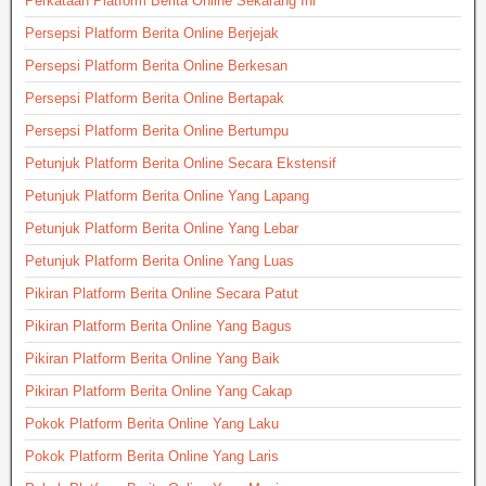
Perkataan Platform Berita Online Sekarang Ini
Persepsi Platform Berita Online Berjejak
Persepsi Platform Berita Online Berkesan
Persepsi Platform Berita Online Bertapak
Persepsi Platform Berita Online Bertumpu
Petunjuk Platform Berita Online Secara Ekstensif
Petunjuk Platform Berita Online Yang Lapang
Petunjuk Platform Berita Online Yang Lebar
Petunjuk Platform Berita Online Yang Luas
Pikiran Platform Berita Online Secara Patut
Pikiran Platform Berita Online Yang Bagus
Pikiran Platform Berita Online Yang Baik
Pikiran Platform Berita Online Yang Cakap
Pokok Platform Berita Online Yang Laku
Pokok Platform Berita Online Yang Laris