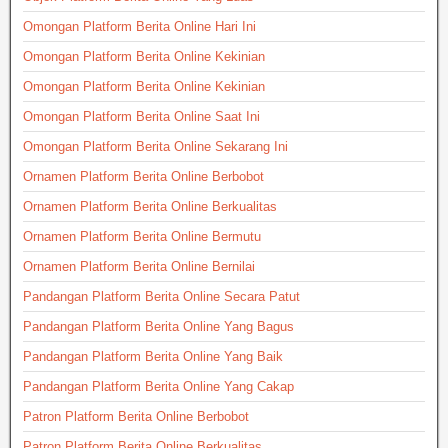
Omongan Platform Berita Online Hari Ini
Omongan Platform Berita Online Kekinian
Omongan Platform Berita Online Kekinian
Omongan Platform Berita Online Saat Ini
Omongan Platform Berita Online Sekarang Ini
Ornamen Platform Berita Online Berbobot
Ornamen Platform Berita Online Berkualitas
Ornamen Platform Berita Online Bermutu
Ornamen Platform Berita Online Bernilai
Pandangan Platform Berita Online Secara Patut
Pandangan Platform Berita Online Yang Bagus
Pandangan Platform Berita Online Yang Baik
Pandangan Platform Berita Online Yang Cakap
Patron Platform Berita Online Berbobot
Patron Platform Berita Online Berkualitas