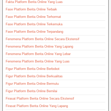
Fakta Platform Berita Online Yang Luas
Fase Platform Berita Online Terbaik
Fase Platform Berita Online Terhormat
Fase Platform Berita Online Terkemuka
Fase Platform Berita Online Terpandang
Fenomena Platform Berita Online Secara Ekstensif
Fenomena Platform Berita Online Yang Lapang
Fenomena Platform Berita Online Yang Lebar
Fenomena Platform Berita Online Yang Luas
Figur Platform Berita Online Berbobot
Figur Platform Berita Online Berkualitas
Figur Platform Berita Online Bermutu
Figur Platform Berita Online Bernilai
Firasat Platform Berita Online Secara Ekstensif
Firasat Platform Berita Online Yang Lapang