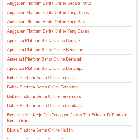
Anggapan Platform Berita Online Secara Patut
Anggapan Platform Berita Online Yang Bagus
Anggapan Platform Berita Online Yang Baik
Anggapan Platform Berita Online Yang Cakap
Apresiasi Platform Berita Online Berjejak
Apresiasi Platform Berita Online Berkesan
Apresiasi Platform Berita Online Bertapak
Apresiasi Platform Berita Online Bertumpu
Babak Platform Berita Online Terbaik
Babak Platform Berita Online Terhormat
Babak Platform Berita Online Terkemuka
Babak Platform Berita Online Terpandang
Beginilah Alur Kerja Dan Tanggung Jawab Tim Editorial Di Platform
Berita Online
Bicara Platform Berita Online Hari Ini