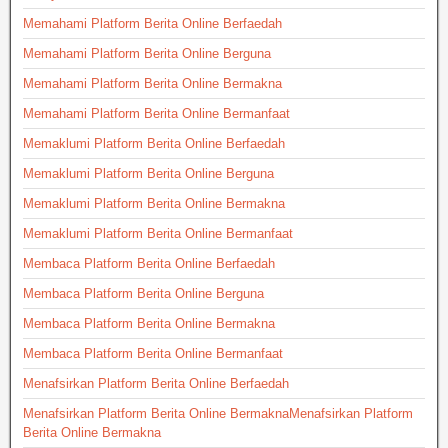
Memahami Platform Berita Online Berfaedah
Memahami Platform Berita Online Berguna
Memahami Platform Berita Online Bermakna
Memahami Platform Berita Online Bermanfaat
Memaklumi Platform Berita Online Berfaedah
Memaklumi Platform Berita Online Berguna
Memaklumi Platform Berita Online Bermakna
Memaklumi Platform Berita Online Bermanfaat
Membaca Platform Berita Online Berfaedah
Membaca Platform Berita Online Berguna
Membaca Platform Berita Online Bermakna
Membaca Platform Berita Online Bermanfaat
Menafsirkan Platform Berita Online Berfaedah
Menafsirkan Platform Berita Online BermaknaMenafsirkan Platform
Berita Online Bermakna