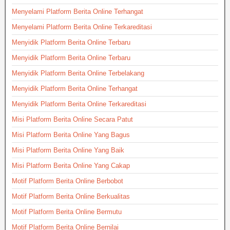
Menyelami Platform Berita Online Terhangat
Menyelami Platform Berita Online Terkareditasi
Menyidik Platform Berita Online Terbaru
Menyidik Platform Berita Online Terbaru
Menyidik Platform Berita Online Terbelakang
Menyidik Platform Berita Online Terhangat
Menyidik Platform Berita Online Terkareditasi
Misi Platform Berita Online Secara Patut
Misi Platform Berita Online Yang Bagus
Misi Platform Berita Online Yang Baik
Misi Platform Berita Online Yang Cakap
Motif Platform Berita Online Berbobot
Motif Platform Berita Online Berkualitas
Motif Platform Berita Online Bermutu
Motif Platform Berita Online Bernilai