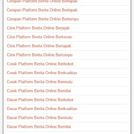
Cerapan Platform Berita Online Bertapak
Cerapan Platform Berita Online Bertapak
Cerapan Platform Berita Online Bertumpu
Citra Platform Berita Online Berjejak
Citra Platform Berita Online Berkesan
Citra Platform Berita Online Bertapak
Citra Platform Berita Online Bertumpu
Corak Platform Berita Online Berbobot
Corak Platform Berita Online Berkualitas
Corak Platform Berita Online Bermutu
Corak Platform Berita Online Bernilai
Dasar Platform Berita Online Berbobot
Dasar Platform Berita Online Berkualitas
Dasar Platform Berita Online Bermutu
Dasar Platform Berita Online Bernilai