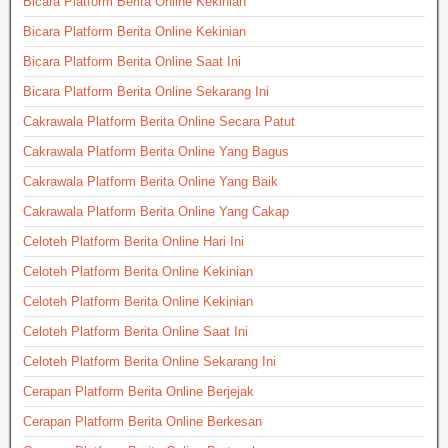
Bicara Platform Berita Online Kekinian
Bicara Platform Berita Online Kekinian
Bicara Platform Berita Online Saat Ini
Bicara Platform Berita Online Sekarang Ini
Cakrawala Platform Berita Online Secara Patut
Cakrawala Platform Berita Online Yang Bagus
Cakrawala Platform Berita Online Yang Baik
Cakrawala Platform Berita Online Yang Cakap
Celoteh Platform Berita Online Hari Ini
Celoteh Platform Berita Online Kekinian
Celoteh Platform Berita Online Kekinian
Celoteh Platform Berita Online Saat Ini
Celoteh Platform Berita Online Sekarang Ini
Cerapan Platform Berita Online Berjejak
Cerapan Platform Berita Online Berkesan