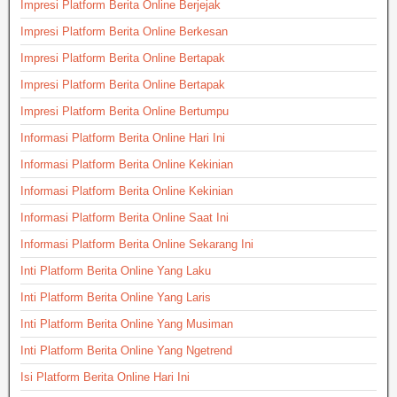
Impresi Platform Berita Online Berjejak
Impresi Platform Berita Online Berkesan
Impresi Platform Berita Online Bertapak
Impresi Platform Berita Online Bertapak
Impresi Platform Berita Online Bertumpu
Informasi Platform Berita Online Hari Ini
Informasi Platform Berita Online Kekinian
Informasi Platform Berita Online Kekinian
Informasi Platform Berita Online Saat Ini
Informasi Platform Berita Online Sekarang Ini
Inti Platform Berita Online Yang Laku
Inti Platform Berita Online Yang Laris
Inti Platform Berita Online Yang Musiman
Inti Platform Berita Online Yang Ngetrend
Isi Platform Berita Online Hari Ini