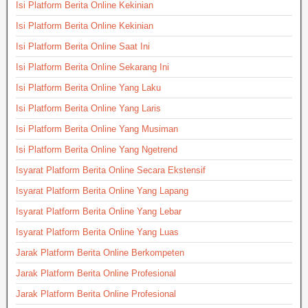
Isi Platform Berita Online Kekinian
Isi Platform Berita Online Kekinian
Isi Platform Berita Online Saat Ini
Isi Platform Berita Online Sekarang Ini
Isi Platform Berita Online Yang Laku
Isi Platform Berita Online Yang Laris
Isi Platform Berita Online Yang Musiman
Isi Platform Berita Online Yang Ngetrend
Isyarat Platform Berita Online Secara Ekstensif
Isyarat Platform Berita Online Yang Lapang
Isyarat Platform Berita Online Yang Lebar
Isyarat Platform Berita Online Yang Luas
Jarak Platform Berita Online Berkompeten
Jarak Platform Berita Online Profesional
Jarak Platform Berita Online Profesional