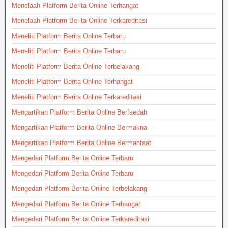
Menelaah Platform Berita Online Terhangat
Menelaah Platform Berita Online Terkareditasi
Meneliti Platform Berita Online Terbaru
Meneliti Platform Berita Online Terbaru
Meneliti Platform Berita Online Terbelakang
Meneliti Platform Berita Online Terhangat
Meneliti Platform Berita Online Terkareditasi
Mengartikan Platform Berita Online Berfaedah
Mengartikan Platform Berita Online Bermakna
Mengartikan Platform Berita Online Bermanfaat
Mengedari Platform Berita Online Terbaru
Mengedari Platform Berita Online Terbaru
Mengedari Platform Berita Online Terbelakang
Mengedari Platform Berita Online Terhangat
Mengedari Platform Berita Online Terkareditasi