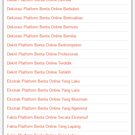
Dekorasi Platform Berita Online Berbobot
Dekorasi Platform Berita Online Berkualitas
Dekorasi Platform Berita Online Bermutu
Dekorasi Platform Berita Online Bernilai
Dekrit Platform Berita Online Berkompeten
Dekrit Platform Berita Online Profesional
Dekrit Platform Berita Online Terdidik
Dekrit Platform Berita Online Terlatih
Ekstrak Platform Berita Online Yang Laku
Ekstrak Platform Berita Online Yang Laris
Ekstrak Platform Berita Online Yang Musiman
Ekstrak Platform Berita Online Yang Ngetrend
Fakta Platform Berita Online Secara Ekstensif
Fakta Platform Berita Online Yang Lapang