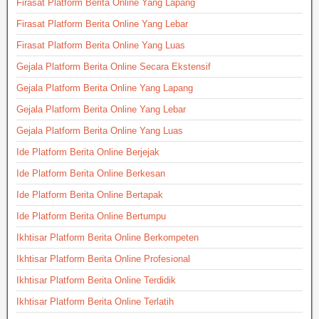
Firasat Platform Berita Online Yang Lapang
Firasat Platform Berita Online Yang Lebar
Firasat Platform Berita Online Yang Luas
Gejala Platform Berita Online Secara Ekstensif
Gejala Platform Berita Online Yang Lapang
Gejala Platform Berita Online Yang Lebar
Gejala Platform Berita Online Yang Luas
Ide Platform Berita Online Berjejak
Ide Platform Berita Online Berkesan
Ide Platform Berita Online Bertapak
Ide Platform Berita Online Bertumpu
Ikhtisar Platform Berita Online Berkompeten
Ikhtisar Platform Berita Online Profesional
Ikhtisar Platform Berita Online Terdidik
Ikhtisar Platform Berita Online Terlatih