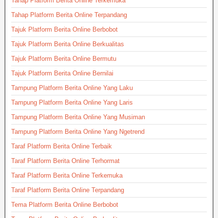
Tahap Platform Berita Online Terkemuka
Tahap Platform Berita Online Terpandang
Tajuk Platform Berita Online Berbobot
Tajuk Platform Berita Online Berkualitas
Tajuk Platform Berita Online Bermutu
Tajuk Platform Berita Online Bernilai
Tampung Platform Berita Online Yang Laku
Tampung Platform Berita Online Yang Laris
Tampung Platform Berita Online Yang Musiman
Tampung Platform Berita Online Yang Ngetrend
Taraf Platform Berita Online Terbaik
Taraf Platform Berita Online Terhormat
Taraf Platform Berita Online Terkemuka
Taraf Platform Berita Online Terpandang
Tema Platform Berita Online Berbobot