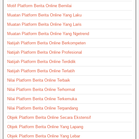
Motif Platform Berita Online Bernilai
Muatan Platform Berita Online Yang Laku
Muatan Platform Berita Online Yang Laris
Muatan Platform Berita Online Yang Ngetrend
Natijah Platform Berita Online Berkompeten
Natijah Platform Berita Online Profesional
Natijah Platform Berita Online Terdidik
Natijah Platform Berita Online Terlatih
Nilai Platform Berita Online Terbaik
Nilai Platform Berita Online Terhormat
Nilai Platform Berita Online Terkemuka
Nilai Platform Berita Online Terpandang
Objek Platform Berita Online Secara Ekstensif
Objek Platform Berita Online Yang Lapang
Objek Platform Berita Online Yang Lebar