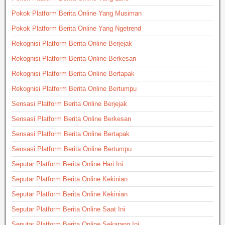
Pokok Platform Berita Online Yang Musiman
Pokok Platform Berita Online Yang Ngetrend
Rekognisi Platform Berita Online Berjejak
Rekognisi Platform Berita Online Berkesan
Rekognisi Platform Berita Online Bertapak
Rekognisi Platform Berita Online Bertumpu
Sensasi Platform Berita Online Berjejak
Sensasi Platform Berita Online Berkesan
Sensasi Platform Berita Online Bertapak
Sensasi Platform Berita Online Bertumpu
Seputar Platform Berita Online Hari Ini
Seputar Platform Berita Online Kekinian
Seputar Platform Berita Online Kekinian
Seputar Platform Berita Online Saat Ini
Seputar Platform Berita Online Sekarang Ini