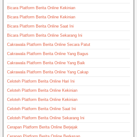
Bicara Platform Berita Online Kekinian
Bicara Platform Berita Online Kekinian
Bicara Platform Berita Online Saat Ini
Bicara Platform Berita Online Sekarang Ini
Cakrawala Platform Berita Online Secara Patut
Cakrawala Platform Berita Online Yang Bagus
Cakrawala Platform Berita Online Yang Baik
Cakrawala Platform Berita Online Yang Cakap
Celoteh Platform Berita Online Hari Ini
Celoteh Platform Berita Online Kekinian
Celoteh Platform Berita Online Kekinian
Celoteh Platform Berita Online Saat Ini
Celoteh Platform Berita Online Sekarang Ini
Cerapan Platform Berita Online Berjejak
Cerapan Platform Berita Online Berkesan