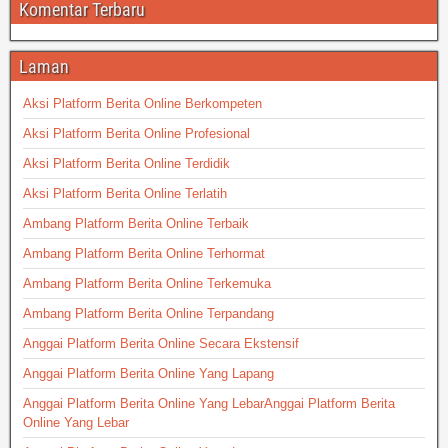
Komentar Terbaru
Laman
Aksi Platform Berita Online Berkompeten
Aksi Platform Berita Online Profesional
Aksi Platform Berita Online Terdidik
Aksi Platform Berita Online Terlatih
Ambang Platform Berita Online Terbaik
Ambang Platform Berita Online Terhormat
Ambang Platform Berita Online Terkemuka
Ambang Platform Berita Online Terpandang
Anggai Platform Berita Online Secara Ekstensif
Anggai Platform Berita Online Yang Lapang
Anggai Platform Berita Online Yang LebarAnggai Platform Berita
Online Yang Lebar