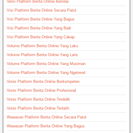
Versi Platform Berita Online Bernilai
Visi Platform Berita Online Secara Patut
Visi Platform Berita Online Yang Bagus
Visi Platform Berita Online Yang Baik
Visi Platform Berita Online Yang Cakap
Volume Platform Berita Online Yang Laku
Volume Platform Berita Online Yang Laris
Volume Platform Berita Online Yang Musiman
Volume Platform Berita Online Yang Ngetrend
Vonis Platform Berita Online Berkompeten
Vonis Platform Berita Online Profesional
Vonis Platform Berita Online Terdidik
Vonis Platform Berita Online Terlatih
Wawasan Platform Berita Online Secara Patut
Wawasan Platform Berita Online Yang Bagus