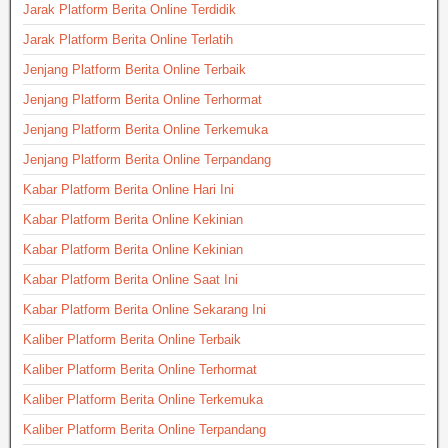
Jarak Platform Berita Online Terdidik
Jarak Platform Berita Online Terlatih
Jenjang Platform Berita Online Terbaik
Jenjang Platform Berita Online Terhormat
Jenjang Platform Berita Online Terkemuka
Jenjang Platform Berita Online Terpandang
Kabar Platform Berita Online Hari Ini
Kabar Platform Berita Online Kekinian
Kabar Platform Berita Online Kekinian
Kabar Platform Berita Online Saat Ini
Kabar Platform Berita Online Sekarang Ini
Kaliber Platform Berita Online Terbaik
Kaliber Platform Berita Online Terhormat
Kaliber Platform Berita Online Terkemuka
Kaliber Platform Berita Online Terpandang