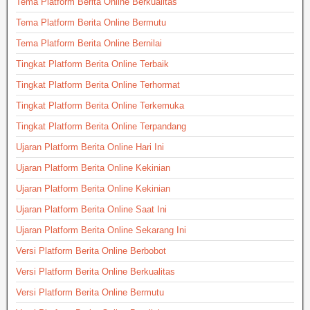
Tema Platform Berita Online Berkualitas
Tema Platform Berita Online Bermutu
Tema Platform Berita Online Bernilai
Tingkat Platform Berita Online Terbaik
Tingkat Platform Berita Online Terhormat
Tingkat Platform Berita Online Terkemuka
Tingkat Platform Berita Online Terpandang
Ujaran Platform Berita Online Hari Ini
Ujaran Platform Berita Online Kekinian
Ujaran Platform Berita Online Kekinian
Ujaran Platform Berita Online Saat Ini
Ujaran Platform Berita Online Sekarang Ini
Versi Platform Berita Online Berbobot
Versi Platform Berita Online Berkualitas
Versi Platform Berita Online Bermutu