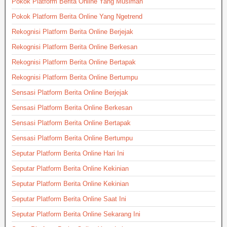
Pokok Platform Berita Online Yang Musiman
Pokok Platform Berita Online Yang Ngetrend
Rekognisi Platform Berita Online Berjejak
Rekognisi Platform Berita Online Berkesan
Rekognisi Platform Berita Online Bertapak
Rekognisi Platform Berita Online Bertumpu
Sensasi Platform Berita Online Berjejak
Sensasi Platform Berita Online Berkesan
Sensasi Platform Berita Online Bertapak
Sensasi Platform Berita Online Bertumpu
Seputar Platform Berita Online Hari Ini
Seputar Platform Berita Online Kekinian
Seputar Platform Berita Online Kekinian
Seputar Platform Berita Online Saat Ini
Seputar Platform Berita Online Sekarang Ini