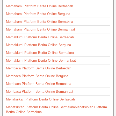
Memahami Platform Berita Online Berfaedah
Memahami Platform Berita Online Berguna
Memahami Platform Berita Online Bermakna
Memahami Platform Berita Online Bermanfaat
Memaklumi Platform Berita Online Berfaedah
Memaklumi Platform Berita Online Berguna
Memaklumi Platform Berita Online Bermakna
Memaklumi Platform Berita Online Bermanfaat
Membaca Platform Berita Online Berfaedah
Membaca Platform Berita Online Berguna
Membaca Platform Berita Online Bermakna
Membaca Platform Berita Online Bermanfaat
Menafsirkan Platform Berita Online Berfaedah
Menafsirkan Platform Berita Online BermaknaMenafsirkan Platform
Berita Online Bermakna