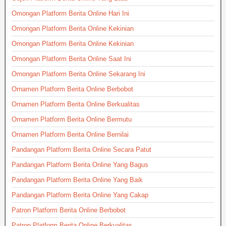
Omongan Platform Berita Online Hari Ini
Omongan Platform Berita Online Kekinian
Omongan Platform Berita Online Kekinian
Omongan Platform Berita Online Saat Ini
Omongan Platform Berita Online Sekarang Ini
Ornamen Platform Berita Online Berbobot
Ornamen Platform Berita Online Berkualitas
Ornamen Platform Berita Online Bermutu
Ornamen Platform Berita Online Bernilai
Pandangan Platform Berita Online Secara Patut
Pandangan Platform Berita Online Yang Bagus
Pandangan Platform Berita Online Yang Baik
Pandangan Platform Berita Online Yang Cakap
Patron Platform Berita Online Berbobot
Patron Platform Berita Online Berkualitas