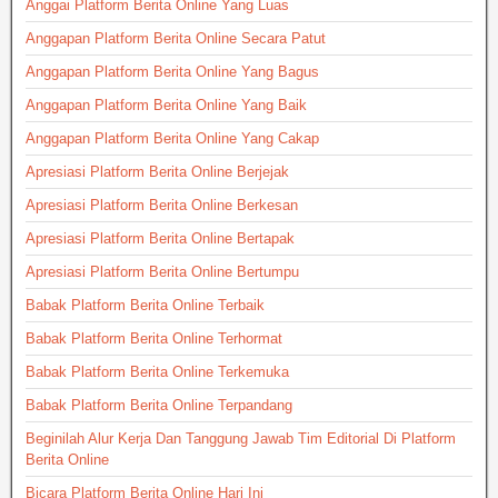
Anggai Platform Berita Online Yang Luas
Anggapan Platform Berita Online Secara Patut
Anggapan Platform Berita Online Yang Bagus
Anggapan Platform Berita Online Yang Baik
Anggapan Platform Berita Online Yang Cakap
Apresiasi Platform Berita Online Berjejak
Apresiasi Platform Berita Online Berkesan
Apresiasi Platform Berita Online Bertapak
Apresiasi Platform Berita Online Bertumpu
Babak Platform Berita Online Terbaik
Babak Platform Berita Online Terhormat
Babak Platform Berita Online Terkemuka
Babak Platform Berita Online Terpandang
Beginilah Alur Kerja Dan Tanggung Jawab Tim Editorial Di Platform
Berita Online
Bicara Platform Berita Online Hari Ini