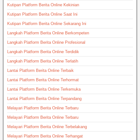
Kutipan Platform Berita Online Kekinian
Kutipan Platform Berita Online Saat Ini
Kutipan Platform Berita Online Sekarang Ini
Langkah Platform Berita Online Berkompeten
Langkah Platform Berita Online Profesional
Langkah Platform Berita Online Terdidik
Langkah Platform Berita Online Terlatih
Lantai Platform Berita Online Terbaik
Lantai Platform Berita Online Terhormat
Lantai Platform Berita Online Terkemuka
Lantai Platform Berita Online Terpandang
Melayari Platform Berita Online Terbaru
Melayari Platform Berita Online Terbaru
Melayari Platform Berita Online Terbelakang
Melayari Platform Berita Online Terhangat