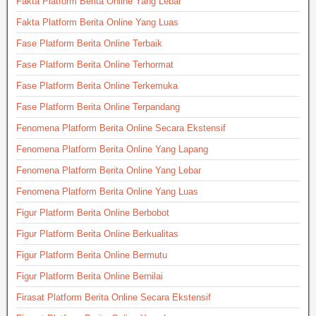
Fakta Platform Berita Online Yang Lebar
Fakta Platform Berita Online Yang Luas
Fase Platform Berita Online Terbaik
Fase Platform Berita Online Terhormat
Fase Platform Berita Online Terkemuka
Fase Platform Berita Online Terpandang
Fenomena Platform Berita Online Secara Ekstensif
Fenomena Platform Berita Online Yang Lapang
Fenomena Platform Berita Online Yang Lebar
Fenomena Platform Berita Online Yang Luas
Figur Platform Berita Online Berbobot
Figur Platform Berita Online Berkualitas
Figur Platform Berita Online Bermutu
Figur Platform Berita Online Bernilai
Firasat Platform Berita Online Secara Ekstensif