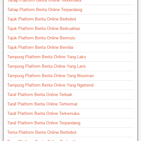
Tahap Platform Berita Online Terkemuka
Tahap Platform Berita Online Terpandang
Tajuk Platform Berita Online Berbobot
Tajuk Platform Berita Online Berkualitas
Tajuk Platform Berita Online Bermutu
Tajuk Platform Berita Online Bernilai
Tampung Platform Berita Online Yang Laku
Tampung Platform Berita Online Yang Laris
Tampung Platform Berita Online Yang Musiman
Tampung Platform Berita Online Yang Ngetrend
Taraf Platform Berita Online Terbaik
Taraf Platform Berita Online Terhormat
Taraf Platform Berita Online Terkemuka
Taraf Platform Berita Online Terpandang
Tema Platform Berita Online Berbobot