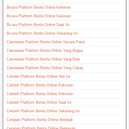
Bicara Platform Berita Online Kekinian
Bicara Platform Berita Online Kekinian
Bicara Platform Berita Online Saat Ini
Bicara Platform Berita Online Sekarang Ini
Cakrawala Platform Berita Online Secara Patut
Cakrawala Platform Berita Online Yang Bagus
Cakrawala Platform Berita Online Yang Baik
Cakrawala Platform Berita Online Yang Cakap
Celoteh Platform Berita Online Hari Ini
Celoteh Platform Berita Online Kekinian
Celoteh Platform Berita Online Kekinian
Celoteh Platform Berita Online Saat Ini
Celoteh Platform Berita Online Sekarang Ini
Cerapan Platform Berita Online Berjejak
Cerapan Platform Berita Online Berkesan