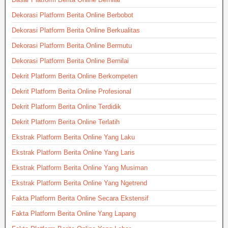
Dekorasi Platform Berita Online Berbobot
Dekorasi Platform Berita Online Berkualitas
Dekorasi Platform Berita Online Bermutu
Dekorasi Platform Berita Online Bernilai
Dekrit Platform Berita Online Berkompeten
Dekrit Platform Berita Online Profesional
Dekrit Platform Berita Online Terdidik
Dekrit Platform Berita Online Terlatih
Ekstrak Platform Berita Online Yang Laku
Ekstrak Platform Berita Online Yang Laris
Ekstrak Platform Berita Online Yang Musiman
Ekstrak Platform Berita Online Yang Ngetrend
Fakta Platform Berita Online Secara Ekstensif
Fakta Platform Berita Online Yang Lapang