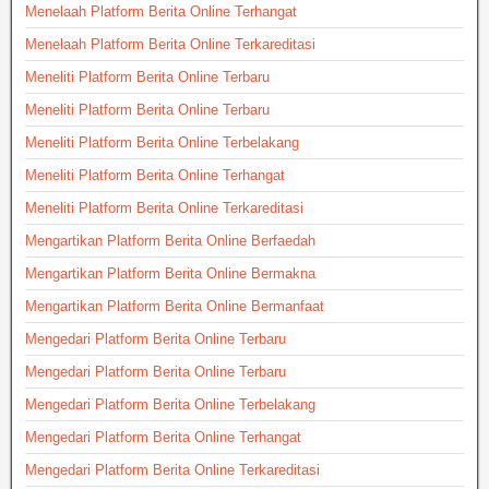
Menelaah Platform Berita Online Terhangat
Menelaah Platform Berita Online Terkareditasi
Meneliti Platform Berita Online Terbaru
Meneliti Platform Berita Online Terbaru
Meneliti Platform Berita Online Terbelakang
Meneliti Platform Berita Online Terhangat
Meneliti Platform Berita Online Terkareditasi
Mengartikan Platform Berita Online Berfaedah
Mengartikan Platform Berita Online Bermakna
Mengartikan Platform Berita Online Bermanfaat
Mengedari Platform Berita Online Terbaru
Mengedari Platform Berita Online Terbaru
Mengedari Platform Berita Online Terbelakang
Mengedari Platform Berita Online Terhangat
Mengedari Platform Berita Online Terkareditasi