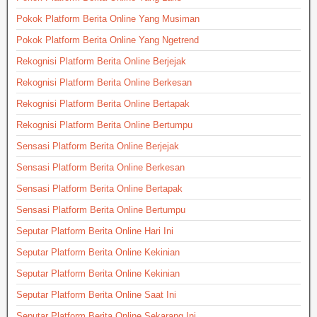
Pokok Platform Berita Online Yang Musiman
Pokok Platform Berita Online Yang Ngetrend
Rekognisi Platform Berita Online Berjejak
Rekognisi Platform Berita Online Berkesan
Rekognisi Platform Berita Online Bertapak
Rekognisi Platform Berita Online Bertumpu
Sensasi Platform Berita Online Berjejak
Sensasi Platform Berita Online Berkesan
Sensasi Platform Berita Online Bertapak
Sensasi Platform Berita Online Bertumpu
Seputar Platform Berita Online Hari Ini
Seputar Platform Berita Online Kekinian
Seputar Platform Berita Online Kekinian
Seputar Platform Berita Online Saat Ini
Seputar Platform Berita Online Sekarang Ini