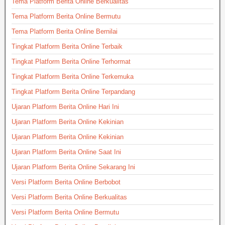
Tema Platform Berita Online Berkualitas
Tema Platform Berita Online Bermutu
Tema Platform Berita Online Bernilai
Tingkat Platform Berita Online Terbaik
Tingkat Platform Berita Online Terhormat
Tingkat Platform Berita Online Terkemuka
Tingkat Platform Berita Online Terpandang
Ujaran Platform Berita Online Hari Ini
Ujaran Platform Berita Online Kekinian
Ujaran Platform Berita Online Kekinian
Ujaran Platform Berita Online Saat Ini
Ujaran Platform Berita Online Sekarang Ini
Versi Platform Berita Online Berbobot
Versi Platform Berita Online Berkualitas
Versi Platform Berita Online Bermutu