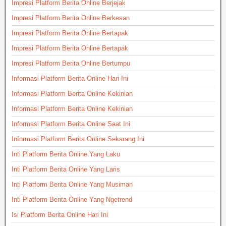
Impresi Platform Berita Online Berjejak
Impresi Platform Berita Online Berkesan
Impresi Platform Berita Online Bertapak
Impresi Platform Berita Online Bertapak
Impresi Platform Berita Online Bertumpu
Informasi Platform Berita Online Hari Ini
Informasi Platform Berita Online Kekinian
Informasi Platform Berita Online Kekinian
Informasi Platform Berita Online Saat Ini
Informasi Platform Berita Online Sekarang Ini
Inti Platform Berita Online Yang Laku
Inti Platform Berita Online Yang Laris
Inti Platform Berita Online Yang Musiman
Inti Platform Berita Online Yang Ngetrend
Isi Platform Berita Online Hari Ini