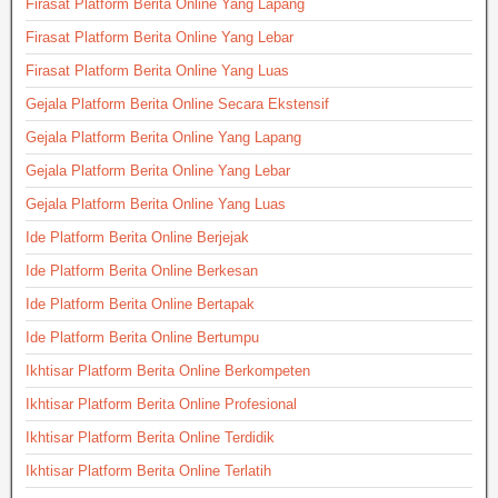
Firasat Platform Berita Online Yang Lapang
Firasat Platform Berita Online Yang Lebar
Firasat Platform Berita Online Yang Luas
Gejala Platform Berita Online Secara Ekstensif
Gejala Platform Berita Online Yang Lapang
Gejala Platform Berita Online Yang Lebar
Gejala Platform Berita Online Yang Luas
Ide Platform Berita Online Berjejak
Ide Platform Berita Online Berkesan
Ide Platform Berita Online Bertapak
Ide Platform Berita Online Bertumpu
Ikhtisar Platform Berita Online Berkompeten
Ikhtisar Platform Berita Online Profesional
Ikhtisar Platform Berita Online Terdidik
Ikhtisar Platform Berita Online Terlatih