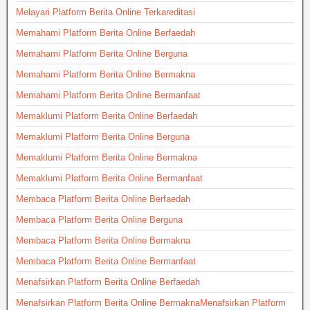
Melayari Platform Berita Online Terkareditasi
Memahami Platform Berita Online Berfaedah
Memahami Platform Berita Online Berguna
Memahami Platform Berita Online Bermakna
Memahami Platform Berita Online Bermanfaat
Memaklumi Platform Berita Online Berfaedah
Memaklumi Platform Berita Online Berguna
Memaklumi Platform Berita Online Bermakna
Memaklumi Platform Berita Online Bermanfaat
Membaca Platform Berita Online Berfaedah
Membaca Platform Berita Online Berguna
Membaca Platform Berita Online Bermakna
Membaca Platform Berita Online Bermanfaat
Menafsirkan Platform Berita Online Berfaedah
Menafsirkan Platform Berita Online BermaknaMenafsirkan Platform