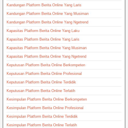
Kandungan Platform Berita Online Yang Laris
Kandungan Platform Berita Online Yang Musiman
Kandungan Platform Berita Online Yang Ngetrend
Kapasitas Platform Berita Online Yang Laku
Kapasitas Platform Berita Online Yang Laris
Kapasitas Platform Berita Online Yang Musiman
Kapasitas Platform Berita Online Yang Ngetrend
Keputusan Platform Berita Online Berkompeten
Keputusan Platform Berita Online Profesional
Keputusan Platform Berita Online Terdidik
Keputusan Platform Berita Online Terlatih
Kesimpulan Platform Berita Online Berkompeten
Kesimpulan Platform Berita Online Profesional
Kesimpulan Platform Berita Online Terdidik
Kesimpulan Platform Berita Online Terlatih