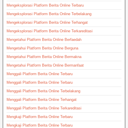
Mengeksplorasi Platform Berita Online Terbaru
Mengeksplorasi Platform Berita Online Terbelakang
Mengeksplorasi Platform Berita Online Terhangat
Mengeksplorasi Platform Berita Online Terkareditasi
Mengetahui Platform Berita Online Berfaedah
Mengetahui Platform Berita Online Berguna
Mengetahui Platform Berita Online Bermakna
Mengetahui Platform Berita Online Bermanfaat
Menggali Platform Berita Online Terbaru
Menggali Platform Berita Online Terbaru
Menggali Platform Berita Online Terbelakang
Menggali Platform Berita Online Terhangat
Menggali Platform Berita Online Terkareditasi
Mengkaji Platform Berita Online Terbaru
Mengkaji Platform Berita Online Terbaru