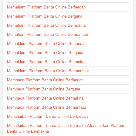
Memahami Platform Berita Online Berfaedah
Memahami Platform Berita Online Berguna
Memahami Platform Berita Online Bermakna
Memahami Platform Berita Online Bermanfaat
Memaklumi Platform Berita Online Berfaedah
Memaklumi Platform Berita Online Berguna
Memaklumi Platform Berita Online Bermakna
Memaklumi Platform Berita Online Bermanfaat
Membaca Platform Berita Online Berfaedah
Membaca Platform Berita Online Berguna
Membaca Platform Berita Online Bermakna
Membaca Platform Berita Online Bermanfaat
Menafsirkan Platform Berita Online Berfaedah
Menafsirkan Platform Berita Online BermaknaMenafsirkan Platform
Berita Online Bermakna