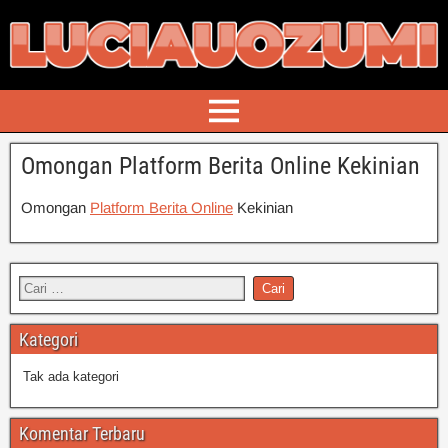
Omongan Platform Berita Online Kekinian
Omongan
Platform Berita Online
Kekinian
Kategori
Tak ada kategori
Komentar Terbaru