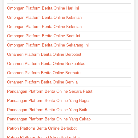
Omongan Platform Berita Online Hari Ini
Omongan Platform Berita Online Kekinian
Omongan Platform Berita Online Kekinian
Omongan Platform Berita Online Saat Ini
Omongan Platform Berita Online Sekarang Ini
Ornamen Platform Berita Online Berbobot
Ornamen Platform Berita Online Berkualitas
Ornamen Platform Berita Online Bermutu
Ornamen Platform Berita Online Bernilai
Pandangan Platform Berita Online Secara Patut
Pandangan Platform Berita Online Yang Bagus
Pandangan Platform Berita Online Yang Baik
Pandangan Platform Berita Online Yang Cakap
Patron Platform Berita Online Berbobot
Patron Platform Berita Online Berkualitas