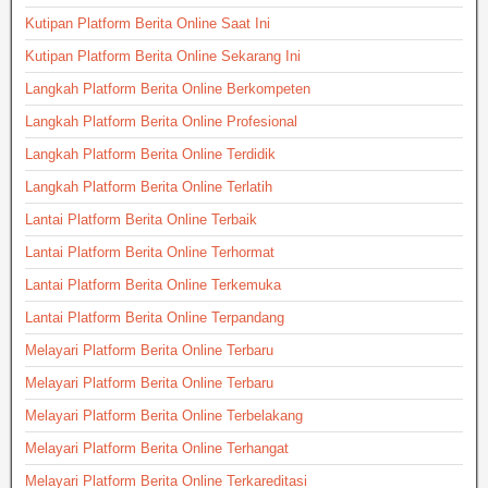
Kutipan Platform Berita Online Saat Ini
Kutipan Platform Berita Online Sekarang Ini
Langkah Platform Berita Online Berkompeten
Langkah Platform Berita Online Profesional
Langkah Platform Berita Online Terdidik
Langkah Platform Berita Online Terlatih
Lantai Platform Berita Online Terbaik
Lantai Platform Berita Online Terhormat
Lantai Platform Berita Online Terkemuka
Lantai Platform Berita Online Terpandang
Melayari Platform Berita Online Terbaru
Melayari Platform Berita Online Terbaru
Melayari Platform Berita Online Terbelakang
Melayari Platform Berita Online Terhangat
Melayari Platform Berita Online Terkareditasi