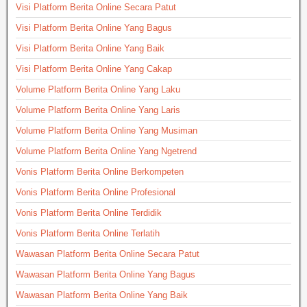
Visi Platform Berita Online Secara Patut
Visi Platform Berita Online Yang Bagus
Visi Platform Berita Online Yang Baik
Visi Platform Berita Online Yang Cakap
Volume Platform Berita Online Yang Laku
Volume Platform Berita Online Yang Laris
Volume Platform Berita Online Yang Musiman
Volume Platform Berita Online Yang Ngetrend
Vonis Platform Berita Online Berkompeten
Vonis Platform Berita Online Profesional
Vonis Platform Berita Online Terdidik
Vonis Platform Berita Online Terlatih
Wawasan Platform Berita Online Secara Patut
Wawasan Platform Berita Online Yang Bagus
Wawasan Platform Berita Online Yang Baik