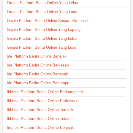
Firasat Platform Berita Online Yang Lebar
Firasat Platform Berita Online Yang Luas
Gejala Platform Berita Online Secara Ekstensif
Gejala Platform Berita Online Yang Lapang
Gejala Platform Berita Online Yang Lebar
Gejala Platform Berita Online Yang Luas
Ide Platform Berita Online Berjejak
Ide Platform Berita Online Berkesan
Ide Platform Berita Online Bertapak
Ide Platform Berita Online Bertumpu
Ikhtisar Platform Berita Online Berkompeten
Ikhtisar Platform Berita Online Profesional
Ikhtisar Platform Berita Online Terdidik
Ikhtisar Platform Berita Online Terlatih
Impresi Platform Berita Online Berjejak