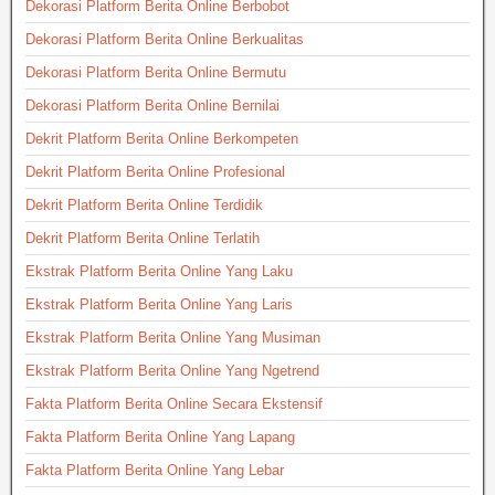
Dekorasi Platform Berita Online Berbobot
Dekorasi Platform Berita Online Berkualitas
Dekorasi Platform Berita Online Bermutu
Dekorasi Platform Berita Online Bernilai
Dekrit Platform Berita Online Berkompeten
Dekrit Platform Berita Online Profesional
Dekrit Platform Berita Online Terdidik
Dekrit Platform Berita Online Terlatih
Ekstrak Platform Berita Online Yang Laku
Ekstrak Platform Berita Online Yang Laris
Ekstrak Platform Berita Online Yang Musiman
Ekstrak Platform Berita Online Yang Ngetrend
Fakta Platform Berita Online Secara Ekstensif
Fakta Platform Berita Online Yang Lapang
Fakta Platform Berita Online Yang Lebar