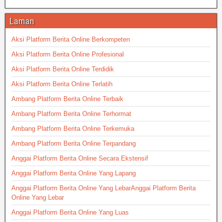
Laman
Aksi Platform Berita Online Berkompeten
Aksi Platform Berita Online Profesional
Aksi Platform Berita Online Terdidik
Aksi Platform Berita Online Terlatih
Ambang Platform Berita Online Terbaik
Ambang Platform Berita Online Terhormat
Ambang Platform Berita Online Terkemuka
Ambang Platform Berita Online Terpandang
Anggai Platform Berita Online Secara Ekstensif
Anggai Platform Berita Online Yang Lapang
Anggai Platform Berita Online Yang LebarAnggai Platform Berita
Online Yang Lebar
Anggai Platform Berita Online Yang Luas