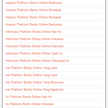
Impresi Platform Berita Online Berkesan
Impresi Platform Berita Online Bertapak
Impresi Platform Berita Online Bertapak
Impresi Platform Berita Online Bertumpu
Informasi Platform Berita Online Hari Ini
Informasi Platform Berita Online Kekinian
Informasi Platform Berita Online Kekinian
Informasi Platform Berita Online Saat Ini
Informasi Platform Berita Online Sekarang Ini
Inti Platform Berita Online Yang Laku
Inti Platform Berita Online Yang Laris
Inti Platform Berita Online Yang Musiman
Inti Platform Berita Online Yang Ngetrend
Isi Platform Berita Online Hari Ini
Isi Platform Berita Online Kekinian