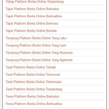
Tahap Platform Berita Online Terpandang
Tajuk Platform Berita Online Berbobot
Tajuk Platform Berita Online Berkualitas
Tajuk Platform Berita Online Bermutu
Tajuk Platform Berita Online Bernilai
Tampung Platform Berita Online Yang Laku
Tampung Platform Berita Online Yang Laris
Tampung Platform Berita Online Yang Musiman
Tampung Platform Berita Online Yang Ngetrend
Taraf Platform Berita Online Terbaik
Taraf Platform Berita Online Terhormat
Taraf Platform Berita Online Terkemuka
Taraf Platform Berita Online Terpandang
Tema Platform Berita Online Berbobot
Tema Platform Berita Online Berkualitas