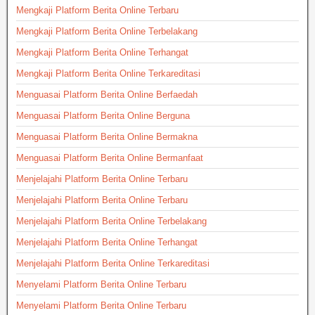
Mengkaji Platform Berita Online Terbaru
Mengkaji Platform Berita Online Terbelakang
Mengkaji Platform Berita Online Terhangat
Mengkaji Platform Berita Online Terkareditasi
Menguasai Platform Berita Online Berfaedah
Menguasai Platform Berita Online Berguna
Menguasai Platform Berita Online Bermakna
Menguasai Platform Berita Online Bermanfaat
Menjelajahi Platform Berita Online Terbaru
Menjelajahi Platform Berita Online Terbaru
Menjelajahi Platform Berita Online Terbelakang
Menjelajahi Platform Berita Online Terhangat
Menjelajahi Platform Berita Online Terkareditasi
Menyelami Platform Berita Online Terbaru
Menyelami Platform Berita Online Terbaru