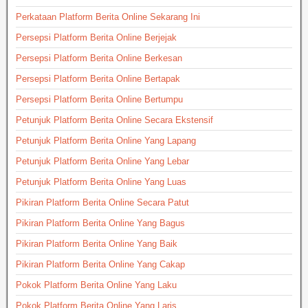
Perkataan Platform Berita Online Sekarang Ini
Persepsi Platform Berita Online Berjejak
Persepsi Platform Berita Online Berkesan
Persepsi Platform Berita Online Bertapak
Persepsi Platform Berita Online Bertumpu
Petunjuk Platform Berita Online Secara Ekstensif
Petunjuk Platform Berita Online Yang Lapang
Petunjuk Platform Berita Online Yang Lebar
Petunjuk Platform Berita Online Yang Luas
Pikiran Platform Berita Online Secara Patut
Pikiran Platform Berita Online Yang Bagus
Pikiran Platform Berita Online Yang Baik
Pikiran Platform Berita Online Yang Cakap
Pokok Platform Berita Online Yang Laku
Pokok Platform Berita Online Yang Laris