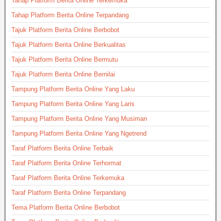
Tahap Platform Berita Online Terkemuka
Tahap Platform Berita Online Terpandang
Tajuk Platform Berita Online Berbobot
Tajuk Platform Berita Online Berkualitas
Tajuk Platform Berita Online Bermutu
Tajuk Platform Berita Online Bernilai
Tampung Platform Berita Online Yang Laku
Tampung Platform Berita Online Yang Laris
Tampung Platform Berita Online Yang Musiman
Tampung Platform Berita Online Yang Ngetrend
Taraf Platform Berita Online Terbaik
Taraf Platform Berita Online Terhormat
Taraf Platform Berita Online Terkemuka
Taraf Platform Berita Online Terpandang
Tema Platform Berita Online Berbobot