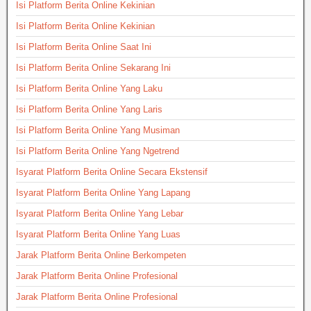
Isi Platform Berita Online Kekinian
Isi Platform Berita Online Kekinian
Isi Platform Berita Online Saat Ini
Isi Platform Berita Online Sekarang Ini
Isi Platform Berita Online Yang Laku
Isi Platform Berita Online Yang Laris
Isi Platform Berita Online Yang Musiman
Isi Platform Berita Online Yang Ngetrend
Isyarat Platform Berita Online Secara Ekstensif
Isyarat Platform Berita Online Yang Lapang
Isyarat Platform Berita Online Yang Lebar
Isyarat Platform Berita Online Yang Luas
Jarak Platform Berita Online Berkompeten
Jarak Platform Berita Online Profesional
Jarak Platform Berita Online Profesional