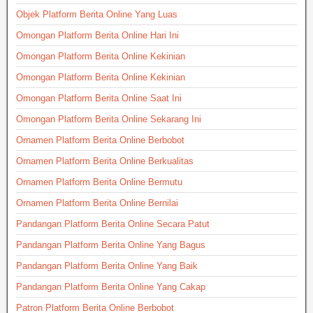
Objek Platform Berita Online Yang Luas
Omongan Platform Berita Online Hari Ini
Omongan Platform Berita Online Kekinian
Omongan Platform Berita Online Kekinian
Omongan Platform Berita Online Saat Ini
Omongan Platform Berita Online Sekarang Ini
Ornamen Platform Berita Online Berbobot
Ornamen Platform Berita Online Berkualitas
Ornamen Platform Berita Online Bermutu
Ornamen Platform Berita Online Bernilai
Pandangan Platform Berita Online Secara Patut
Pandangan Platform Berita Online Yang Bagus
Pandangan Platform Berita Online Yang Baik
Pandangan Platform Berita Online Yang Cakap
Patron Platform Berita Online Berbobot