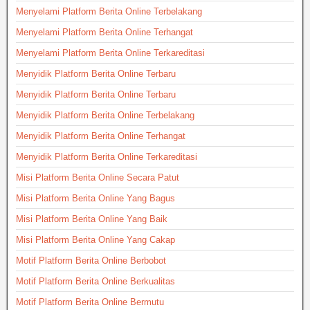
Menyelami Platform Berita Online Terbelakang
Menyelami Platform Berita Online Terhangat
Menyelami Platform Berita Online Terkareditasi
Menyidik Platform Berita Online Terbaru
Menyidik Platform Berita Online Terbaru
Menyidik Platform Berita Online Terbelakang
Menyidik Platform Berita Online Terhangat
Menyidik Platform Berita Online Terkareditasi
Misi Platform Berita Online Secara Patut
Misi Platform Berita Online Yang Bagus
Misi Platform Berita Online Yang Baik
Misi Platform Berita Online Yang Cakap
Motif Platform Berita Online Berbobot
Motif Platform Berita Online Berkualitas
Motif Platform Berita Online Bermutu