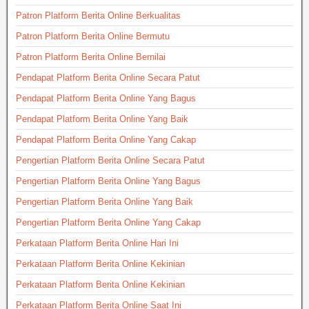
Patron Platform Berita Online Berkualitas
Patron Platform Berita Online Bermutu
Patron Platform Berita Online Bernilai
Pendapat Platform Berita Online Secara Patut
Pendapat Platform Berita Online Yang Bagus
Pendapat Platform Berita Online Yang Baik
Pendapat Platform Berita Online Yang Cakap
Pengertian Platform Berita Online Secara Patut
Pengertian Platform Berita Online Yang Bagus
Pengertian Platform Berita Online Yang Baik
Pengertian Platform Berita Online Yang Cakap
Perkataan Platform Berita Online Hari Ini
Perkataan Platform Berita Online Kekinian
Perkataan Platform Berita Online Kekinian
Perkataan Platform Berita Online Saat Ini