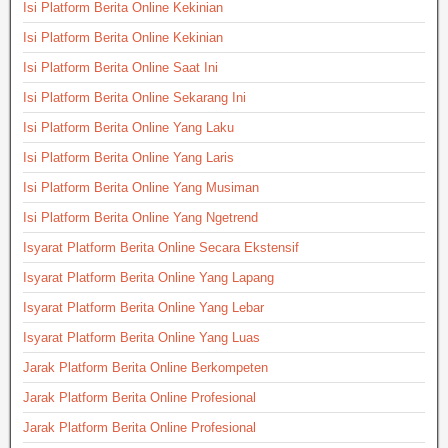
Isi Platform Berita Online Kekinian
Isi Platform Berita Online Kekinian
Isi Platform Berita Online Saat Ini
Isi Platform Berita Online Sekarang Ini
Isi Platform Berita Online Yang Laku
Isi Platform Berita Online Yang Laris
Isi Platform Berita Online Yang Musiman
Isi Platform Berita Online Yang Ngetrend
Isyarat Platform Berita Online Secara Ekstensif
Isyarat Platform Berita Online Yang Lapang
Isyarat Platform Berita Online Yang Lebar
Isyarat Platform Berita Online Yang Luas
Jarak Platform Berita Online Berkompeten
Jarak Platform Berita Online Profesional
Jarak Platform Berita Online Profesional