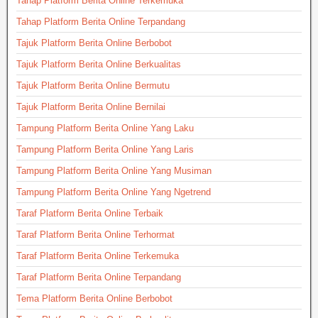
Tahap Platform Berita Online Terkemuka
Tahap Platform Berita Online Terpandang
Tajuk Platform Berita Online Berbobot
Tajuk Platform Berita Online Berkualitas
Tajuk Platform Berita Online Bermutu
Tajuk Platform Berita Online Bernilai
Tampung Platform Berita Online Yang Laku
Tampung Platform Berita Online Yang Laris
Tampung Platform Berita Online Yang Musiman
Tampung Platform Berita Online Yang Ngetrend
Taraf Platform Berita Online Terbaik
Taraf Platform Berita Online Terhormat
Taraf Platform Berita Online Terkemuka
Taraf Platform Berita Online Terpandang
Tema Platform Berita Online Berbobot