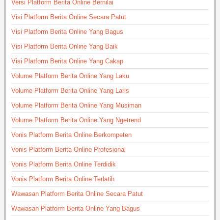
Versi Platform Berita Online Bernilai
Visi Platform Berita Online Secara Patut
Visi Platform Berita Online Yang Bagus
Visi Platform Berita Online Yang Baik
Visi Platform Berita Online Yang Cakap
Volume Platform Berita Online Yang Laku
Volume Platform Berita Online Yang Laris
Volume Platform Berita Online Yang Musiman
Volume Platform Berita Online Yang Ngetrend
Vonis Platform Berita Online Berkompeten
Vonis Platform Berita Online Profesional
Vonis Platform Berita Online Terdidik
Vonis Platform Berita Online Terlatih
Wawasan Platform Berita Online Secara Patut
Wawasan Platform Berita Online Yang Bagus