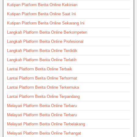
Kutipan Platform Berita Online Kekinian
Kutipan Platform Berita Online Saat Ini
Kutipan Platform Berita Online Sekarang Ini
Langkah Platform Berita Online Berkompeten
Langkah Platform Berita Online Profesional
Langkah Platform Berita Online Terdidik
Langkah Platform Berita Online Terlatih
Lantai Platform Berita Online Terbaik
Lantai Platform Berita Online Terhormat
Lantai Platform Berita Online Terkemuka
Lantai Platform Berita Online Terpandang
Melayari Platform Berita Online Terbaru
Melayari Platform Berita Online Terbaru
Melayari Platform Berita Online Terbelakang
Melayari Platform Berita Online Terhangat