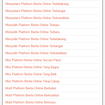
Menyelami Platform Berita Online Terbelakang
Menyelami Platform Berita Online Terhangat
Menyelami Platform Berita Online Terkareditasi
Menyidik Platform Berita Online Terbaru
Menyidik Platform Berita Online Terbaru
Menyidik Platform Berita Online Terbelakang
Menyidik Platform Berita Online Terhangat
Menyidik Platform Berita Online Terkareditasi
Misi Platform Berita Online Secara Patut
Misi Platform Berita Online Yang Bagus
Misi Platform Berita Online Yang Baik
Misi Platform Berita Online Yang Cakap
Motif Platform Berita Online Berbobot
Motif Platform Berita Online Berkualitas
Motif Platform Berita Online Bermutu