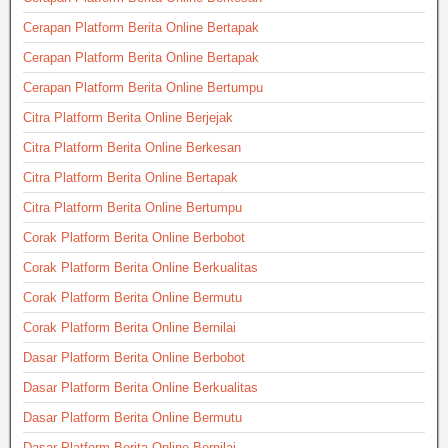
Cerapan Platform Berita Online Bertapak
Cerapan Platform Berita Online Bertapak
Cerapan Platform Berita Online Bertumpu
Citra Platform Berita Online Berjejak
Citra Platform Berita Online Berkesan
Citra Platform Berita Online Bertapak
Citra Platform Berita Online Bertumpu
Corak Platform Berita Online Berbobot
Corak Platform Berita Online Berkualitas
Corak Platform Berita Online Bermutu
Corak Platform Berita Online Bernilai
Dasar Platform Berita Online Berbobot
Dasar Platform Berita Online Berkualitas
Dasar Platform Berita Online Bermutu
Dasar Platform Berita Online Bernilai