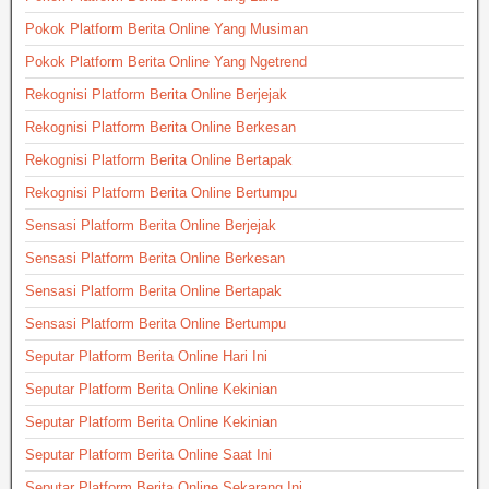
Pokok Platform Berita Online Yang Musiman
Pokok Platform Berita Online Yang Ngetrend
Rekognisi Platform Berita Online Berjejak
Rekognisi Platform Berita Online Berkesan
Rekognisi Platform Berita Online Bertapak
Rekognisi Platform Berita Online Bertumpu
Sensasi Platform Berita Online Berjejak
Sensasi Platform Berita Online Berkesan
Sensasi Platform Berita Online Bertapak
Sensasi Platform Berita Online Bertumpu
Seputar Platform Berita Online Hari Ini
Seputar Platform Berita Online Kekinian
Seputar Platform Berita Online Kekinian
Seputar Platform Berita Online Saat Ini
Seputar Platform Berita Online Sekarang Ini