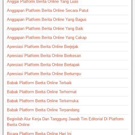
Anggai Platform Berita Online Yang Luas
Anggapan Platform Berita Online Secara Patut
Anggapan Platform Berita Online Yang Bagus
Anggapan Platform Berita Online Yang Baik
Anggapan Platform Berita Online Yang Cakap
Apresiasi Platform Berita Online Berjejak
Apresiasi Platform Berita Online Berkesan
Apresiasi Platform Berita Online Bertapak
Apresiasi Platform Berita Online Bertumpu
Babak Platform Berita Online Terbaik
Babak Platform Berita Online Terhormat
Babak Platform Berita Online Terkemuka
Babak Platform Berita Online Terpandang
Beginilah Alur Kerja Dan Tanggung Jawab Tim Editorial Di Platform
Berita Online
Bicara Platform Berita Online Hari Ini