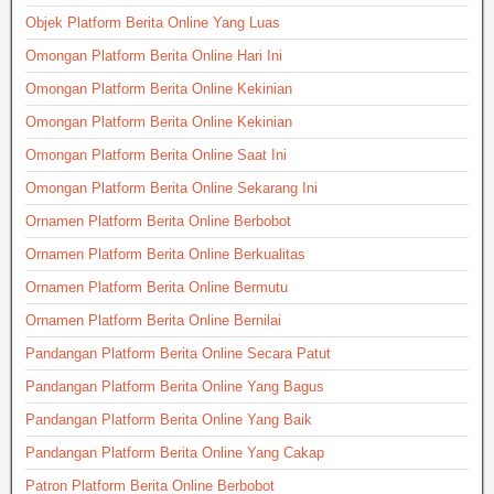
Objek Platform Berita Online Yang Luas
Omongan Platform Berita Online Hari Ini
Omongan Platform Berita Online Kekinian
Omongan Platform Berita Online Kekinian
Omongan Platform Berita Online Saat Ini
Omongan Platform Berita Online Sekarang Ini
Ornamen Platform Berita Online Berbobot
Ornamen Platform Berita Online Berkualitas
Ornamen Platform Berita Online Bermutu
Ornamen Platform Berita Online Bernilai
Pandangan Platform Berita Online Secara Patut
Pandangan Platform Berita Online Yang Bagus
Pandangan Platform Berita Online Yang Baik
Pandangan Platform Berita Online Yang Cakap
Patron Platform Berita Online Berbobot