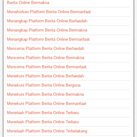
Berita Online Bermakna
Menafsirkan Platform Berita Online Bermanfaat
Menangkap Platform Berita Online Berfaedah
Menangkap Platform Berita Online Bermakna
Menangkap Platform Berita Online Bermanfaat
Mencerna Platform Berita Online Berfaedah
Mencerna Platform Berita Online Bermakna
Mencerna Platform Berita Online Bermanfaat
Menekuni Platform Berita Online Berfaedah
Menekuni Platform Berita Online Berguna
Menekuni Platform Berita Online Bermakna
Menekuni Platform Berita Online Bermanfaat
Menelaah Platform Berita Online Terbaru
Menelaah Platform Berita Online Terbaru
Menelaah Platform Berita Online Terbelakang