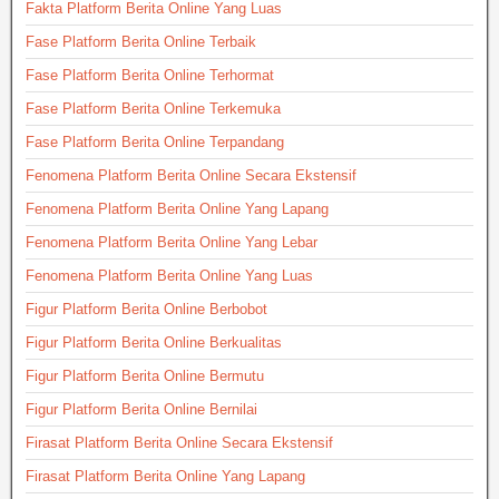
Fakta Platform Berita Online Yang Luas
Fase Platform Berita Online Terbaik
Fase Platform Berita Online Terhormat
Fase Platform Berita Online Terkemuka
Fase Platform Berita Online Terpandang
Fenomena Platform Berita Online Secara Ekstensif
Fenomena Platform Berita Online Yang Lapang
Fenomena Platform Berita Online Yang Lebar
Fenomena Platform Berita Online Yang Luas
Figur Platform Berita Online Berbobot
Figur Platform Berita Online Berkualitas
Figur Platform Berita Online Bermutu
Figur Platform Berita Online Bernilai
Firasat Platform Berita Online Secara Ekstensif
Firasat Platform Berita Online Yang Lapang