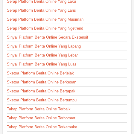
Serap Platform Berita Online Yang Laku
Serap Platform Berita Online Yang Laris
Serap Platform Berita Online Yang Musiman
Serap Platform Berita Online Yang Ngetrend
Sinyal Platform Berita Online Secara Ekstensif
Sinyal Platform Berita Online Yang Lapang
Sinyal Platform Berita Online Yang Lebar
Sinyal Platform Berita Online Yang Luas
Sketsa Platform Berita Online Berjejak
Sketsa Platform Berita Online Berkesan
Sketsa Platform Berita Online Bertapak
Sketsa Platform Berita Online Bertumpu
Tahap Platform Berita Online Terbaik
Tahap Platform Berita Online Terhormat
Tahap Platform Berita Online Terkemuka