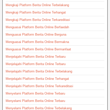
Mengkaji Platform Berita Online Terbelakang
Mengkaji Platform Berita Online Terhangat
Mengkaji Platform Berita Online Terkareditasi
Menguasai Platform Berita Online Berfaedah
Menguasai Platform Berita Online Berguna
Menguasai Platform Berita Online Bermakna
Menguasai Platform Berita Online Bermanfaat
Menjelajahi Platform Berita Online Terbaru
Menjelajahi Platform Berita Online Terbaru
Menjelajahi Platform Berita Online Terbelakang
Menjelajahi Platform Berita Online Terhangat
Menjelajahi Platform Berita Online Terkareditasi
Menyelami Platform Berita Online Terbaru
Menyelami Platform Berita Online Terbaru
Menyelami Platform Berita Online Terbelakang