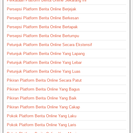
Perkataan Platform Berita Online Sekarang Ini
Persepsi Platform Berita Online Berjejak
Persepsi Platform Berita Online Berkesan
Persepsi Platform Berita Online Bertapak
Persepsi Platform Berita Online Bertumpu
Petunjuk Platform Berita Online Secara Ekstensif
Petunjuk Platform Berita Online Yang Lapang
Petunjuk Platform Berita Online Yang Lebar
Petunjuk Platform Berita Online Yang Luas
Pikiran Platform Berita Online Secara Patut
Pikiran Platform Berita Online Yang Bagus
Pikiran Platform Berita Online Yang Baik
Pikiran Platform Berita Online Yang Cakap
Pokok Platform Berita Online Yang Laku
Pokok Platform Berita Online Yang Laris