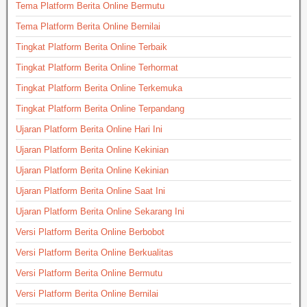
Tema Platform Berita Online Bermutu
Tema Platform Berita Online Bernilai
Tingkat Platform Berita Online Terbaik
Tingkat Platform Berita Online Terhormat
Tingkat Platform Berita Online Terkemuka
Tingkat Platform Berita Online Terpandang
Ujaran Platform Berita Online Hari Ini
Ujaran Platform Berita Online Kekinian
Ujaran Platform Berita Online Kekinian
Ujaran Platform Berita Online Saat Ini
Ujaran Platform Berita Online Sekarang Ini
Versi Platform Berita Online Berbobot
Versi Platform Berita Online Berkualitas
Versi Platform Berita Online Bermutu
Versi Platform Berita Online Bernilai