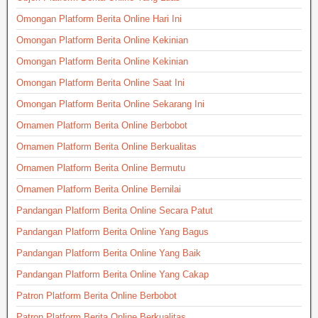
Omongan Platform Berita Online Hari Ini
Omongan Platform Berita Online Kekinian
Omongan Platform Berita Online Kekinian
Omongan Platform Berita Online Saat Ini
Omongan Platform Berita Online Sekarang Ini
Ornamen Platform Berita Online Berbobot
Ornamen Platform Berita Online Berkualitas
Ornamen Platform Berita Online Bermutu
Ornamen Platform Berita Online Bernilai
Pandangan Platform Berita Online Secara Patut
Pandangan Platform Berita Online Yang Bagus
Pandangan Platform Berita Online Yang Baik
Pandangan Platform Berita Online Yang Cakap
Patron Platform Berita Online Berbobot
Patron Platform Berita Online Berkualitas