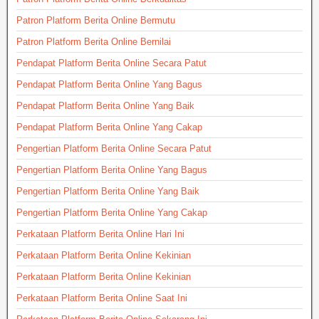
Patron Platform Berita Online Bermutu
Patron Platform Berita Online Bernilai
Pendapat Platform Berita Online Secara Patut
Pendapat Platform Berita Online Yang Bagus
Pendapat Platform Berita Online Yang Baik
Pendapat Platform Berita Online Yang Cakap
Pengertian Platform Berita Online Secara Patut
Pengertian Platform Berita Online Yang Bagus
Pengertian Platform Berita Online Yang Baik
Pengertian Platform Berita Online Yang Cakap
Perkataan Platform Berita Online Hari Ini
Perkataan Platform Berita Online Kekinian
Perkataan Platform Berita Online Kekinian
Perkataan Platform Berita Online Saat Ini