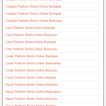
Cerapan Platform Berita Online Bertapak
Cerapan Platform Berita Online Bertapak
Cerapan Platform Berita Online Bertumpu
Citra Platform Berita Online Berjejak
Citra Platform Berita Online Berkesan
Citra Platform Berita Online Bertapak
Citra Platform Berita Online Bertumpu
Corak Platform Berita Online Berbobot
Corak Platform Berita Online Berkualitas
Corak Platform Berita Online Bermutu
Corak Platform Berita Online Bernilai
Dasar Platform Berita Online Berbobot
Dasar Platform Berita Online Berkualitas
Dasar Platform Berita Online Bermutu
Dasar Platform Berita Online Bernilai