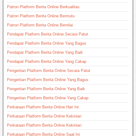
Patron Platform Berita Online Berkualitas
Patron Platform Berita Online Bermutu
Patron Platform Berita Online Bernilai
Pendapat Platform Berita Online Secara Patut
Pendapat Platform Berita Online Yang Bagus
Pendapat Platform Berita Online Yang Baik
Pendapat Platform Berita Online Yang Cakap
Pengertian Platform Berita Online Secara Patut
Pengertian Platform Berita Online Yang Bagus
Pengertian Platform Berita Online Yang Baik
Pengertian Platform Berita Online Yang Cakap
Perkataan Platform Berita Online Hari Ini
Perkataan Platform Berita Online Kekinian
Perkataan Platform Berita Online Kekinian
Perkataan Platform Berita Online Saat Ini