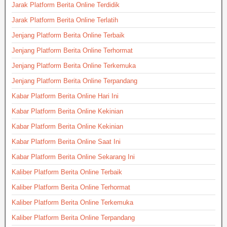
Jarak Platform Berita Online Terdidik
Jarak Platform Berita Online Terlatih
Jenjang Platform Berita Online Terbaik
Jenjang Platform Berita Online Terhormat
Jenjang Platform Berita Online Terkemuka
Jenjang Platform Berita Online Terpandang
Kabar Platform Berita Online Hari Ini
Kabar Platform Berita Online Kekinian
Kabar Platform Berita Online Kekinian
Kabar Platform Berita Online Saat Ini
Kabar Platform Berita Online Sekarang Ini
Kaliber Platform Berita Online Terbaik
Kaliber Platform Berita Online Terhormat
Kaliber Platform Berita Online Terkemuka
Kaliber Platform Berita Online Terpandang