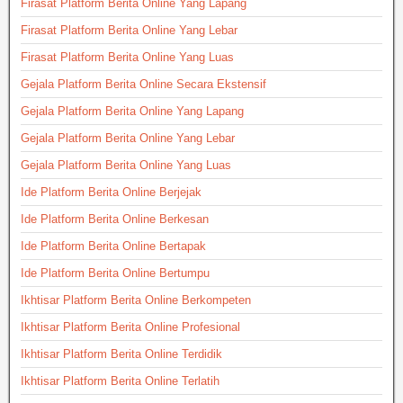
Firasat Platform Berita Online Yang Lapang
Firasat Platform Berita Online Yang Lebar
Firasat Platform Berita Online Yang Luas
Gejala Platform Berita Online Secara Ekstensif
Gejala Platform Berita Online Yang Lapang
Gejala Platform Berita Online Yang Lebar
Gejala Platform Berita Online Yang Luas
Ide Platform Berita Online Berjejak
Ide Platform Berita Online Berkesan
Ide Platform Berita Online Bertapak
Ide Platform Berita Online Bertumpu
Ikhtisar Platform Berita Online Berkompeten
Ikhtisar Platform Berita Online Profesional
Ikhtisar Platform Berita Online Terdidik
Ikhtisar Platform Berita Online Terlatih