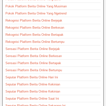
Pokok Platform Berita Online Yang Musiman
Pokok Platform Berita Online Yang Ngetrend
Rekognisi Platform Berita Online Berjejak
Rekognisi Platform Berita Online Berkesan
Rekognisi Platform Berita Online Bertapak
Rekognisi Platform Berita Online Bertumpu
Sensasi Platform Berita Online Berjejak
Sensasi Platform Berita Online Berkesan
Sensasi Platform Berita Online Bertapak
Sensasi Platform Berita Online Bertumpu
Seputar Platform Berita Online Hari Ini
Seputar Platform Berita Online Kekinian
Seputar Platform Berita Online Kekinian
Seputar Platform Berita Online Saat Ini
Seputar Platform Berita Online Sekarang Ini