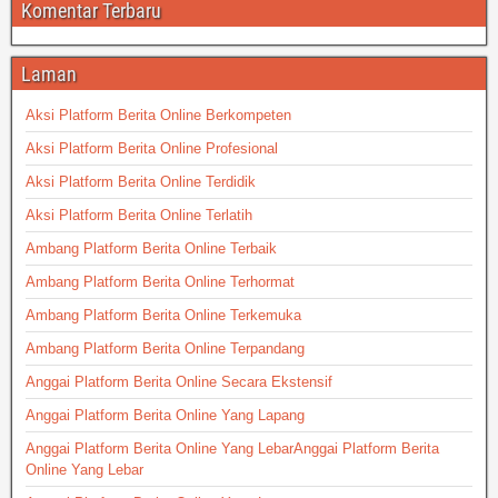
Komentar Terbaru
Laman
Aksi Platform Berita Online Berkompeten
Aksi Platform Berita Online Profesional
Aksi Platform Berita Online Terdidik
Aksi Platform Berita Online Terlatih
Ambang Platform Berita Online Terbaik
Ambang Platform Berita Online Terhormat
Ambang Platform Berita Online Terkemuka
Ambang Platform Berita Online Terpandang
Anggai Platform Berita Online Secara Ekstensif
Anggai Platform Berita Online Yang Lapang
Anggai Platform Berita Online Yang LebarAnggai Platform Berita
Online Yang Lebar