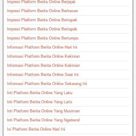
Impresi Platform Berita Online Berjejak
Impresi Platform Berita Online Berkesan
Impresi Platform Berita Online Bertapak
Impresi Platform Berita Online Bertapak
Impresi Platform Berita Online Bertumpu
Informasi Platform Berita Online Hari Ini
Informasi Platform Berita Online Kekinian
Informasi Platform Berita Online Kekinian
Informasi Platform Berita Online Saat Ini
Informasi Platform Berita Online Sekarang Ini
Inti Platform Berita Online Yang Laku
Inti Platform Berita Online Yang Laris
Inti Platform Berita Online Yang Musiman
Inti Platform Berita Online Yang Ngetrend
Isi Platform Berita Online Hari Ini