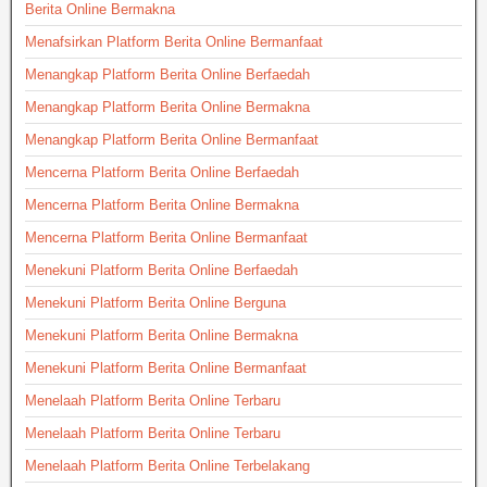
Berita Online Bermakna
Menafsirkan Platform Berita Online Bermanfaat
Menangkap Platform Berita Online Berfaedah
Menangkap Platform Berita Online Bermakna
Menangkap Platform Berita Online Bermanfaat
Mencerna Platform Berita Online Berfaedah
Mencerna Platform Berita Online Bermakna
Mencerna Platform Berita Online Bermanfaat
Menekuni Platform Berita Online Berfaedah
Menekuni Platform Berita Online Berguna
Menekuni Platform Berita Online Bermakna
Menekuni Platform Berita Online Bermanfaat
Menelaah Platform Berita Online Terbaru
Menelaah Platform Berita Online Terbaru
Menelaah Platform Berita Online Terbelakang