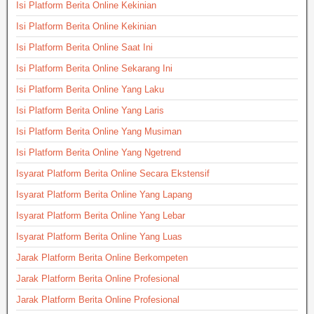
Isi Platform Berita Online Kekinian
Isi Platform Berita Online Kekinian
Isi Platform Berita Online Saat Ini
Isi Platform Berita Online Sekarang Ini
Isi Platform Berita Online Yang Laku
Isi Platform Berita Online Yang Laris
Isi Platform Berita Online Yang Musiman
Isi Platform Berita Online Yang Ngetrend
Isyarat Platform Berita Online Secara Ekstensif
Isyarat Platform Berita Online Yang Lapang
Isyarat Platform Berita Online Yang Lebar
Isyarat Platform Berita Online Yang Luas
Jarak Platform Berita Online Berkompeten
Jarak Platform Berita Online Profesional
Jarak Platform Berita Online Profesional