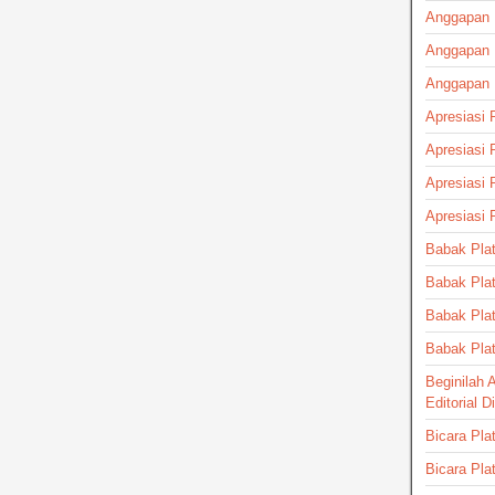
Anggapan P
Anggapan P
Anggapan P
Apresiasi 
Apresiasi 
Apresiasi 
Apresiasi 
Babak Plat
Babak Plat
Babak Plat
Babak Plat
Beginilah 
Editorial D
Bicara Plat
Bicara Pla