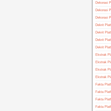
Dekorasi P
Dekorasi P
Dekorasi Pl
Dekrit Pla
Dekrit Plat
Dekrit Plat
Dekrit Plat
Ekstrak Pl
Ekstrak Pl
Ekstrak Pl
Ekstrak Pl
Fakta Plat
Fakta Plat
Fakta Plat
Fakta Plat