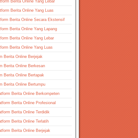
atform Berita Online Yang Lebar
atform Berita Online Yang Luas
tform Berita Online Secara Ekstensif
tform Berita Online Yang Lapang
tform Berita Online Yang Lebar
tform Berita Online Yang Luas
m Berita Online Berjejak
rm Berita Online Berkesan
rm Berita Online Bertapak
rm Berita Online Bertumpu
latform Berita Online Berkompeten
atform Berita Online Profesional
atform Berita Online Terdidik
atform Berita Online Terlatih
atform Berita Online Berjejak