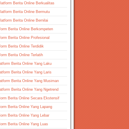
latform Berita Online Berkualitas
latform Berita Online Bermutu
atform Berita Online Bernilai
tform Berita Online Berkompeten
form Berita Online Profesional
form Berita Online Terdidik
form Berita Online Terlatih
atform Berita Online Yang Laku
atform Berita Online Yang Laris
atform Berita Online Yang Musiman
atform Berita Online Yang Ngetrend
form Berita Online Secara Ekstensif
form Berita Online Yang Lapang
form Berita Online Yang Lebar
form Berita Online Yang Luas