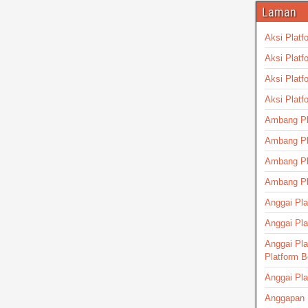
Laman
Aksi Platf
Aksi Platf
Aksi Platfo
Aksi Platfo
Ambang Pla
Ambang Pla
Ambang Pl
Ambang Pla
Anggai Pla
Anggai Pla
Anggai Pla
Platform B
Anggai Pla
Anggapan P