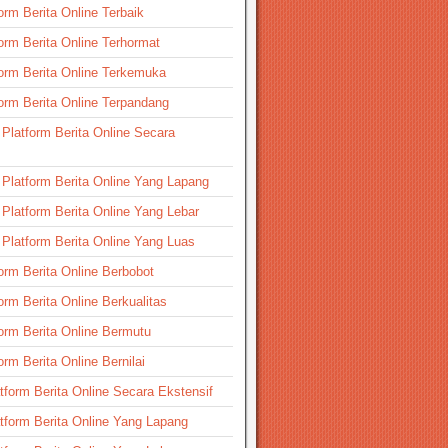
orm Berita Online Terbaik
orm Berita Online Terhormat
orm Berita Online Terkemuka
orm Berita Online Terpandang
latform Berita Online Secara
latform Berita Online Yang Lapang
latform Berita Online Yang Lebar
latform Berita Online Yang Luas
form Berita Online Berbobot
orm Berita Online Berkualitas
form Berita Online Bermutu
orm Berita Online Bernilai
atform Berita Online Secara Ekstensif
atform Berita Online Yang Lapang