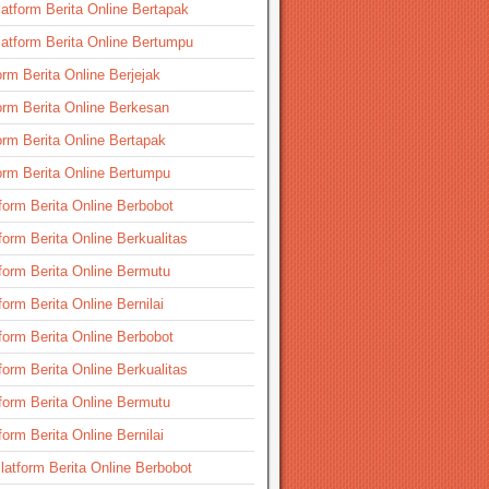
atform Berita Online Bertapak
atform Berita Online Bertumpu
orm Berita Online Berjejak
form Berita Online Berkesan
form Berita Online Bertapak
form Berita Online Bertumpu
form Berita Online Berbobot
form Berita Online Berkualitas
form Berita Online Bermutu
orm Berita Online Bernilai
form Berita Online Berbobot
form Berita Online Berkualitas
form Berita Online Bermutu
orm Berita Online Bernilai
latform Berita Online Berbobot