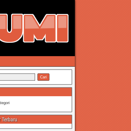
tegori
 Terbaru