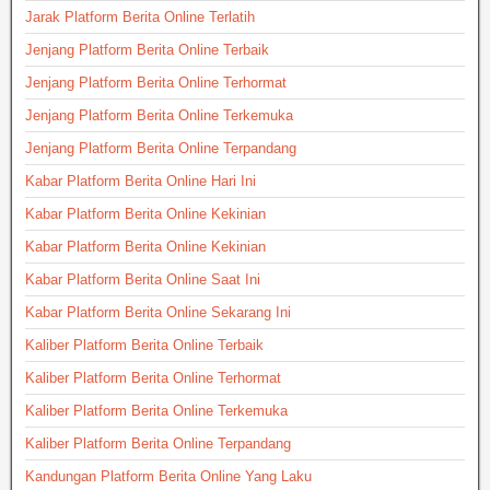
Jarak Platform Berita Online Terlatih
Jenjang Platform Berita Online Terbaik
Jenjang Platform Berita Online Terhormat
Jenjang Platform Berita Online Terkemuka
Jenjang Platform Berita Online Terpandang
Kabar Platform Berita Online Hari Ini
Kabar Platform Berita Online Kekinian
Kabar Platform Berita Online Kekinian
Kabar Platform Berita Online Saat Ini
Kabar Platform Berita Online Sekarang Ini
Kaliber Platform Berita Online Terbaik
Kaliber Platform Berita Online Terhormat
Kaliber Platform Berita Online Terkemuka
Kaliber Platform Berita Online Terpandang
Kandungan Platform Berita Online Yang Laku