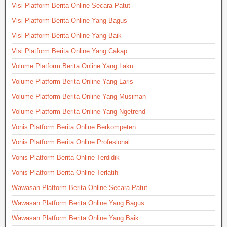
Visi Platform Berita Online Secara Patut
Visi Platform Berita Online Yang Bagus
Visi Platform Berita Online Yang Baik
Visi Platform Berita Online Yang Cakap
Volume Platform Berita Online Yang Laku
Volume Platform Berita Online Yang Laris
Volume Platform Berita Online Yang Musiman
Volume Platform Berita Online Yang Ngetrend
Vonis Platform Berita Online Berkompeten
Vonis Platform Berita Online Profesional
Vonis Platform Berita Online Terdidik
Vonis Platform Berita Online Terlatih
Wawasan Platform Berita Online Secara Patut
Wawasan Platform Berita Online Yang Bagus
Wawasan Platform Berita Online Yang Baik