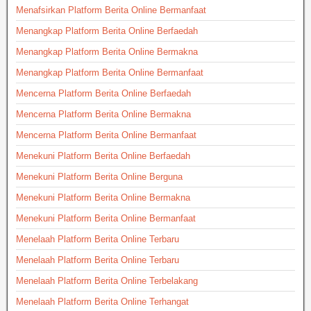
Menafsirkan Platform Berita Online Bermanfaat
Menangkap Platform Berita Online Berfaedah
Menangkap Platform Berita Online Bermakna
Menangkap Platform Berita Online Bermanfaat
Mencerna Platform Berita Online Berfaedah
Mencerna Platform Berita Online Bermakna
Mencerna Platform Berita Online Bermanfaat
Menekuni Platform Berita Online Berfaedah
Menekuni Platform Berita Online Berguna
Menekuni Platform Berita Online Bermakna
Menekuni Platform Berita Online Bermanfaat
Menelaah Platform Berita Online Terbaru
Menelaah Platform Berita Online Terbaru
Menelaah Platform Berita Online Terbelakang
Menelaah Platform Berita Online Terhangat