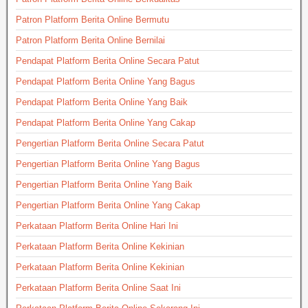
Patron Platform Berita Online Bermutu
Patron Platform Berita Online Bernilai
Pendapat Platform Berita Online Secara Patut
Pendapat Platform Berita Online Yang Bagus
Pendapat Platform Berita Online Yang Baik
Pendapat Platform Berita Online Yang Cakap
Pengertian Platform Berita Online Secara Patut
Pengertian Platform Berita Online Yang Bagus
Pengertian Platform Berita Online Yang Baik
Pengertian Platform Berita Online Yang Cakap
Perkataan Platform Berita Online Hari Ini
Perkataan Platform Berita Online Kekinian
Perkataan Platform Berita Online Kekinian
Perkataan Platform Berita Online Saat Ini