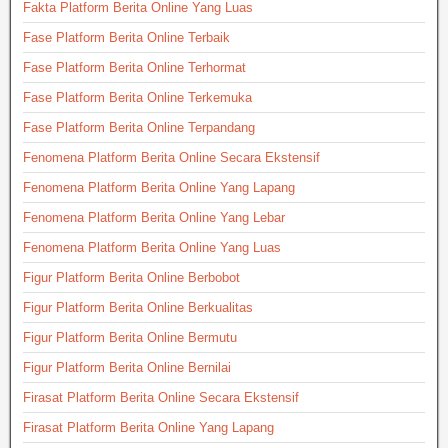
Fakta Platform Berita Online Yang Luas
Fase Platform Berita Online Terbaik
Fase Platform Berita Online Terhormat
Fase Platform Berita Online Terkemuka
Fase Platform Berita Online Terpandang
Fenomena Platform Berita Online Secara Ekstensif
Fenomena Platform Berita Online Yang Lapang
Fenomena Platform Berita Online Yang Lebar
Fenomena Platform Berita Online Yang Luas
Figur Platform Berita Online Berbobot
Figur Platform Berita Online Berkualitas
Figur Platform Berita Online Bermutu
Figur Platform Berita Online Bernilai
Firasat Platform Berita Online Secara Ekstensif
Firasat Platform Berita Online Yang Lapang