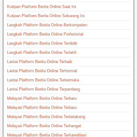
Kutipan Platform Berita Online Saat Ini
Kutipan Platform Berita Online Sekarang Ini
Langkah Platform Berita Online Berkompeten
Langkah Platform Berita Online Profesional
Langkah Platform Berita Online Terdidik
Langkah Platform Berita Online Terlatih
Lantai Platform Berita Online Terbaik
Lantai Platform Berita Online Terhormat
Lantai Platform Berita Online Terkemuka
Lantai Platform Berita Online Terpandang
Melayari Platform Berita Online Terbaru
Melayari Platform Berita Online Terbaru
Melayari Platform Berita Online Terbelakang
Melayari Platform Berita Online Terhangat
Melayari Platform Berita Online Terkareditasi