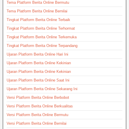
Tema Platform Berita Online Bermutu
Tema Platform Berita Online Bernilai
Tingkat Platform Berita Online Terbaik
Tingkat Platform Berita Online Terhormat
Tingkat Platform Berita Online Terkemuka
Tingkat Platform Berita Online Terpandang
Ujaran Platform Berita Online Hari Ini
Ujaran Platform Berita Online Kekinian
Ujaran Platform Berita Online Kekinian
Ujaran Platform Berita Online Saat Ini
Ujaran Platform Berita Online Sekarang Ini
Versi Platform Berita Online Berbobot
Versi Platform Berita Online Berkualitas
Versi Platform Berita Online Bermutu
Versi Platform Berita Online Bernilai