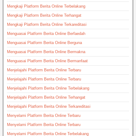
Mengkaji Platform Berita Online Terbelakang
Mengkaji Platform Berita Online Terhangat
Mengkaji Platform Berita Online Terkareditasi
Menguasai Platform Berita Online Berfaedah
Menguasai Platform Berita Online Berguna
Menguasai Platform Berita Online Bermakna
Menguasai Platform Berita Online Bermanfaat
Menjelajahi Platform Berita Online Terbaru
Menjelajahi Platform Berita Online Terbaru
Menjelajahi Platform Berita Online Terbelakang
Menjelajahi Platform Berita Online Terhangat
Menjelajahi Platform Berita Online Terkareditasi
Menyelami Platform Berita Online Terbaru
Menyelami Platform Berita Online Terbaru
Menyelami Platform Berita Online Terbelakang