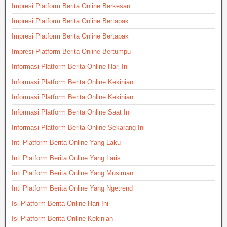
Impresi Platform Berita Online Berkesan
Impresi Platform Berita Online Bertapak
Impresi Platform Berita Online Bertapak
Impresi Platform Berita Online Bertumpu
Informasi Platform Berita Online Hari Ini
Informasi Platform Berita Online Kekinian
Informasi Platform Berita Online Kekinian
Informasi Platform Berita Online Saat Ini
Informasi Platform Berita Online Sekarang Ini
Inti Platform Berita Online Yang Laku
Inti Platform Berita Online Yang Laris
Inti Platform Berita Online Yang Musiman
Inti Platform Berita Online Yang Ngetrend
Isi Platform Berita Online Hari Ini
Isi Platform Berita Online Kekinian