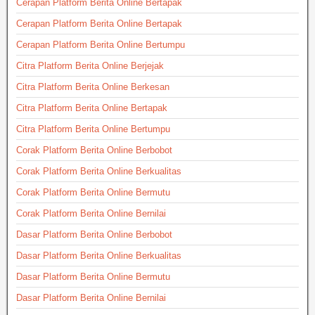
Cerapan Platform Berita Online Bertapak
Cerapan Platform Berita Online Bertapak
Cerapan Platform Berita Online Bertumpu
Citra Platform Berita Online Berjejak
Citra Platform Berita Online Berkesan
Citra Platform Berita Online Bertapak
Citra Platform Berita Online Bertumpu
Corak Platform Berita Online Berbobot
Corak Platform Berita Online Berkualitas
Corak Platform Berita Online Bermutu
Corak Platform Berita Online Bernilai
Dasar Platform Berita Online Berbobot
Dasar Platform Berita Online Berkualitas
Dasar Platform Berita Online Bermutu
Dasar Platform Berita Online Bernilai