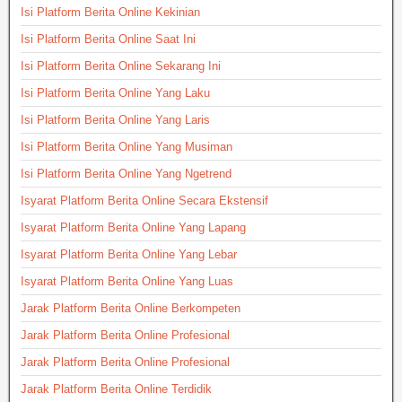
Isi Platform Berita Online Kekinian
Isi Platform Berita Online Saat Ini
Isi Platform Berita Online Sekarang Ini
Isi Platform Berita Online Yang Laku
Isi Platform Berita Online Yang Laris
Isi Platform Berita Online Yang Musiman
Isi Platform Berita Online Yang Ngetrend
Isyarat Platform Berita Online Secara Ekstensif
Isyarat Platform Berita Online Yang Lapang
Isyarat Platform Berita Online Yang Lebar
Isyarat Platform Berita Online Yang Luas
Jarak Platform Berita Online Berkompeten
Jarak Platform Berita Online Profesional
Jarak Platform Berita Online Profesional
Jarak Platform Berita Online Terdidik