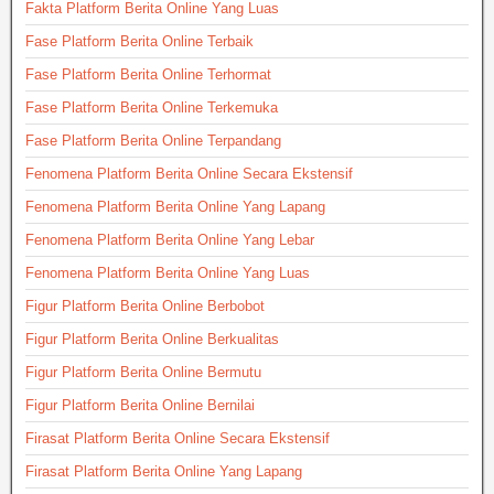
Fakta Platform Berita Online Yang Luas
Fase Platform Berita Online Terbaik
Fase Platform Berita Online Terhormat
Fase Platform Berita Online Terkemuka
Fase Platform Berita Online Terpandang
Fenomena Platform Berita Online Secara Ekstensif
Fenomena Platform Berita Online Yang Lapang
Fenomena Platform Berita Online Yang Lebar
Fenomena Platform Berita Online Yang Luas
Figur Platform Berita Online Berbobot
Figur Platform Berita Online Berkualitas
Figur Platform Berita Online Bermutu
Figur Platform Berita Online Bernilai
Firasat Platform Berita Online Secara Ekstensif
Firasat Platform Berita Online Yang Lapang