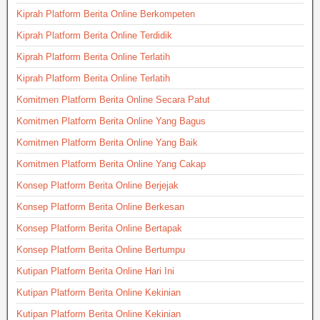
Kiprah Platform Berita Online Berkompeten
Kiprah Platform Berita Online Terdidik
Kiprah Platform Berita Online Terlatih
Kiprah Platform Berita Online Terlatih
Komitmen Platform Berita Online Secara Patut
Komitmen Platform Berita Online Yang Bagus
Komitmen Platform Berita Online Yang Baik
Komitmen Platform Berita Online Yang Cakap
Konsep Platform Berita Online Berjejak
Konsep Platform Berita Online Berkesan
Konsep Platform Berita Online Bertapak
Konsep Platform Berita Online Bertumpu
Kutipan Platform Berita Online Hari Ini
Kutipan Platform Berita Online Kekinian
Kutipan Platform Berita Online Kekinian