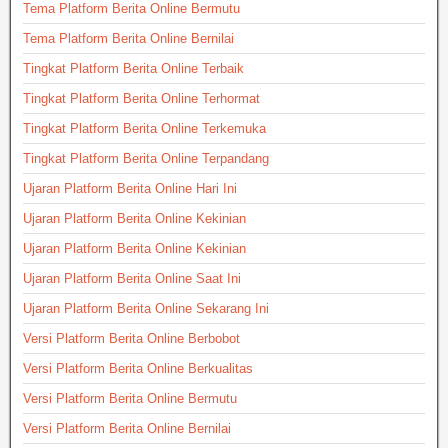
Tema Platform Berita Online Bermutu
Tema Platform Berita Online Bernilai
Tingkat Platform Berita Online Terbaik
Tingkat Platform Berita Online Terhormat
Tingkat Platform Berita Online Terkemuka
Tingkat Platform Berita Online Terpandang
Ujaran Platform Berita Online Hari Ini
Ujaran Platform Berita Online Kekinian
Ujaran Platform Berita Online Kekinian
Ujaran Platform Berita Online Saat Ini
Ujaran Platform Berita Online Sekarang Ini
Versi Platform Berita Online Berbobot
Versi Platform Berita Online Berkualitas
Versi Platform Berita Online Bermutu
Versi Platform Berita Online Bernilai