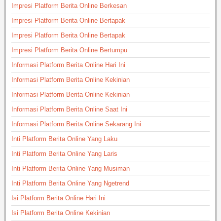
Impresi Platform Berita Online Berkesan
Impresi Platform Berita Online Bertapak
Impresi Platform Berita Online Bertapak
Impresi Platform Berita Online Bertumpu
Informasi Platform Berita Online Hari Ini
Informasi Platform Berita Online Kekinian
Informasi Platform Berita Online Kekinian
Informasi Platform Berita Online Saat Ini
Informasi Platform Berita Online Sekarang Ini
Inti Platform Berita Online Yang Laku
Inti Platform Berita Online Yang Laris
Inti Platform Berita Online Yang Musiman
Inti Platform Berita Online Yang Ngetrend
Isi Platform Berita Online Hari Ini
Isi Platform Berita Online Kekinian