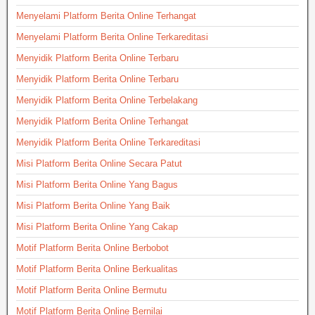
Menyelami Platform Berita Online Terhangat
Menyelami Platform Berita Online Terkareditasi
Menyidik Platform Berita Online Terbaru
Menyidik Platform Berita Online Terbaru
Menyidik Platform Berita Online Terbelakang
Menyidik Platform Berita Online Terhangat
Menyidik Platform Berita Online Terkareditasi
Misi Platform Berita Online Secara Patut
Misi Platform Berita Online Yang Bagus
Misi Platform Berita Online Yang Baik
Misi Platform Berita Online Yang Cakap
Motif Platform Berita Online Berbobot
Motif Platform Berita Online Berkualitas
Motif Platform Berita Online Bermutu
Motif Platform Berita Online Bernilai