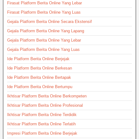
Firasat Platform Berita Online Yang Lebar
Firasat Platform Berita Online Yang Luas
Gejala Platform Berita Online Secara Ekstensif
Gejala Platform Berita Online Yang Lapang
Gejala Platform Berita Online Yang Lebar
Gejala Platform Berita Online Yang Luas
Ide Platform Berita Online Berjejak
Ide Platform Berita Online Berkesan
Ide Platform Berita Online Bertapak
Ide Platform Berita Online Bertumpu
Ikhtisar Platform Berita Online Berkompeten
Ikhtisar Platform Berita Online Profesional
Ikhtisar Platform Berita Online Terdidik
Ikhtisar Platform Berita Online Terlatih
Impresi Platform Berita Online Berjejak