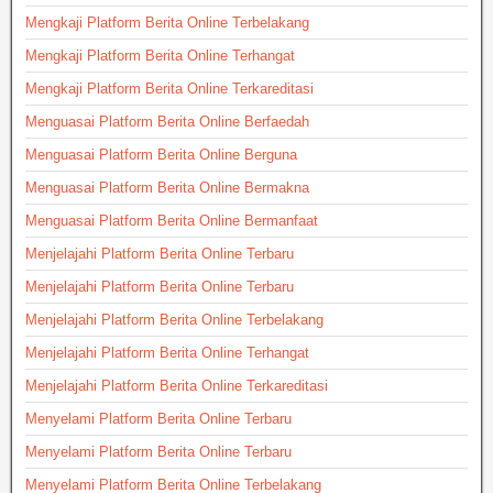
Mengkaji Platform Berita Online Terbelakang
Mengkaji Platform Berita Online Terhangat
Mengkaji Platform Berita Online Terkareditasi
Menguasai Platform Berita Online Berfaedah
Menguasai Platform Berita Online Berguna
Menguasai Platform Berita Online Bermakna
Menguasai Platform Berita Online Bermanfaat
Menjelajahi Platform Berita Online Terbaru
Menjelajahi Platform Berita Online Terbaru
Menjelajahi Platform Berita Online Terbelakang
Menjelajahi Platform Berita Online Terhangat
Menjelajahi Platform Berita Online Terkareditasi
Menyelami Platform Berita Online Terbaru
Menyelami Platform Berita Online Terbaru
Menyelami Platform Berita Online Terbelakang