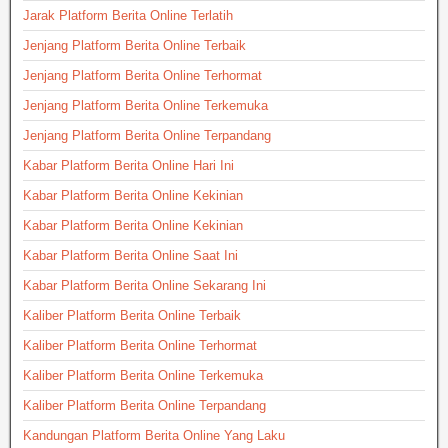
Jarak Platform Berita Online Terlatih
Jenjang Platform Berita Online Terbaik
Jenjang Platform Berita Online Terhormat
Jenjang Platform Berita Online Terkemuka
Jenjang Platform Berita Online Terpandang
Kabar Platform Berita Online Hari Ini
Kabar Platform Berita Online Kekinian
Kabar Platform Berita Online Kekinian
Kabar Platform Berita Online Saat Ini
Kabar Platform Berita Online Sekarang Ini
Kaliber Platform Berita Online Terbaik
Kaliber Platform Berita Online Terhormat
Kaliber Platform Berita Online Terkemuka
Kaliber Platform Berita Online Terpandang
Kandungan Platform Berita Online Yang Laku