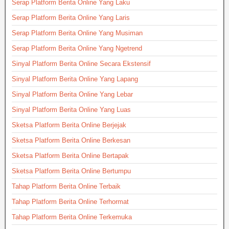
Serap Platform Berita Online Yang Laku
Serap Platform Berita Online Yang Laris
Serap Platform Berita Online Yang Musiman
Serap Platform Berita Online Yang Ngetrend
Sinyal Platform Berita Online Secara Ekstensif
Sinyal Platform Berita Online Yang Lapang
Sinyal Platform Berita Online Yang Lebar
Sinyal Platform Berita Online Yang Luas
Sketsa Platform Berita Online Berjejak
Sketsa Platform Berita Online Berkesan
Sketsa Platform Berita Online Bertapak
Sketsa Platform Berita Online Bertumpu
Tahap Platform Berita Online Terbaik
Tahap Platform Berita Online Terhormat
Tahap Platform Berita Online Terkemuka