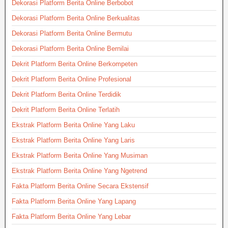
Dekorasi Platform Berita Online Berbobot
Dekorasi Platform Berita Online Berkualitas
Dekorasi Platform Berita Online Bermutu
Dekorasi Platform Berita Online Bernilai
Dekrit Platform Berita Online Berkompeten
Dekrit Platform Berita Online Profesional
Dekrit Platform Berita Online Terdidik
Dekrit Platform Berita Online Terlatih
Ekstrak Platform Berita Online Yang Laku
Ekstrak Platform Berita Online Yang Laris
Ekstrak Platform Berita Online Yang Musiman
Ekstrak Platform Berita Online Yang Ngetrend
Fakta Platform Berita Online Secara Ekstensif
Fakta Platform Berita Online Yang Lapang
Fakta Platform Berita Online Yang Lebar