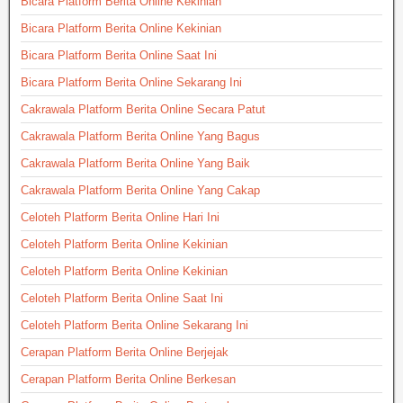
Bicara Platform Berita Online Kekinian
Bicara Platform Berita Online Kekinian
Bicara Platform Berita Online Saat Ini
Bicara Platform Berita Online Sekarang Ini
Cakrawala Platform Berita Online Secara Patut
Cakrawala Platform Berita Online Yang Bagus
Cakrawala Platform Berita Online Yang Baik
Cakrawala Platform Berita Online Yang Cakap
Celoteh Platform Berita Online Hari Ini
Celoteh Platform Berita Online Kekinian
Celoteh Platform Berita Online Kekinian
Celoteh Platform Berita Online Saat Ini
Celoteh Platform Berita Online Sekarang Ini
Cerapan Platform Berita Online Berjejak
Cerapan Platform Berita Online Berkesan