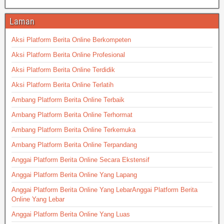
Laman
Aksi Platform Berita Online Berkompeten
Aksi Platform Berita Online Profesional
Aksi Platform Berita Online Terdidik
Aksi Platform Berita Online Terlatih
Ambang Platform Berita Online Terbaik
Ambang Platform Berita Online Terhormat
Ambang Platform Berita Online Terkemuka
Ambang Platform Berita Online Terpandang
Anggai Platform Berita Online Secara Ekstensif
Anggai Platform Berita Online Yang Lapang
Anggai Platform Berita Online Yang LebarAnggai Platform Berita
Online Yang Lebar
Anggai Platform Berita Online Yang Luas