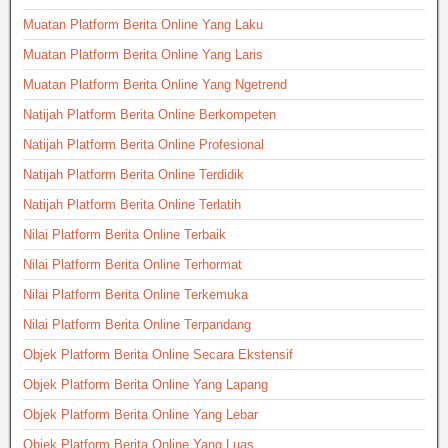
Muatan Platform Berita Online Yang Laku
Muatan Platform Berita Online Yang Laris
Muatan Platform Berita Online Yang Ngetrend
Natijah Platform Berita Online Berkompeten
Natijah Platform Berita Online Profesional
Natijah Platform Berita Online Terdidik
Natijah Platform Berita Online Terlatih
Nilai Platform Berita Online Terbaik
Nilai Platform Berita Online Terhormat
Nilai Platform Berita Online Terkemuka
Nilai Platform Berita Online Terpandang
Objek Platform Berita Online Secara Ekstensif
Objek Platform Berita Online Yang Lapang
Objek Platform Berita Online Yang Lebar
Objek Platform Berita Online Yang Luas