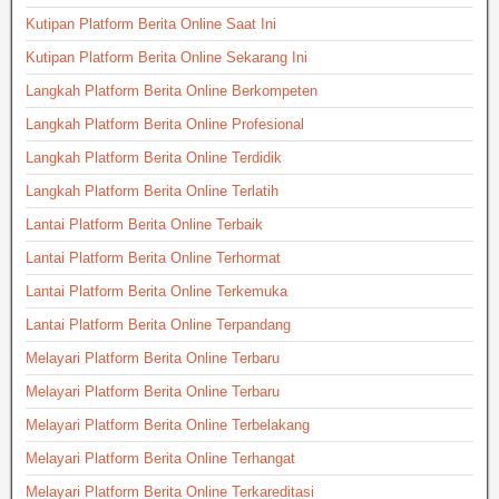
Kutipan Platform Berita Online Saat Ini
Kutipan Platform Berita Online Sekarang Ini
Langkah Platform Berita Online Berkompeten
Langkah Platform Berita Online Profesional
Langkah Platform Berita Online Terdidik
Langkah Platform Berita Online Terlatih
Lantai Platform Berita Online Terbaik
Lantai Platform Berita Online Terhormat
Lantai Platform Berita Online Terkemuka
Lantai Platform Berita Online Terpandang
Melayari Platform Berita Online Terbaru
Melayari Platform Berita Online Terbaru
Melayari Platform Berita Online Terbelakang
Melayari Platform Berita Online Terhangat
Melayari Platform Berita Online Terkareditasi