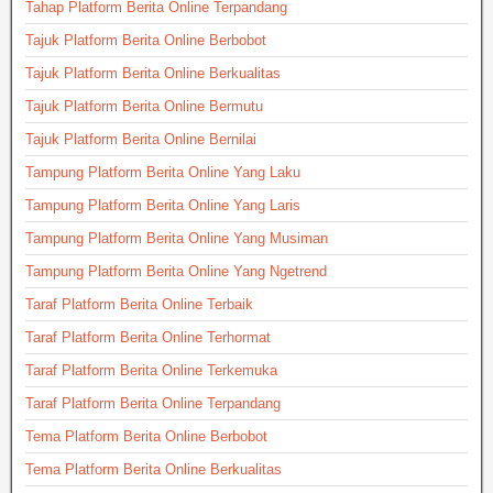
Tahap Platform Berita Online Terpandang
Tajuk Platform Berita Online Berbobot
Tajuk Platform Berita Online Berkualitas
Tajuk Platform Berita Online Bermutu
Tajuk Platform Berita Online Bernilai
Tampung Platform Berita Online Yang Laku
Tampung Platform Berita Online Yang Laris
Tampung Platform Berita Online Yang Musiman
Tampung Platform Berita Online Yang Ngetrend
Taraf Platform Berita Online Terbaik
Taraf Platform Berita Online Terhormat
Taraf Platform Berita Online Terkemuka
Taraf Platform Berita Online Terpandang
Tema Platform Berita Online Berbobot
Tema Platform Berita Online Berkualitas