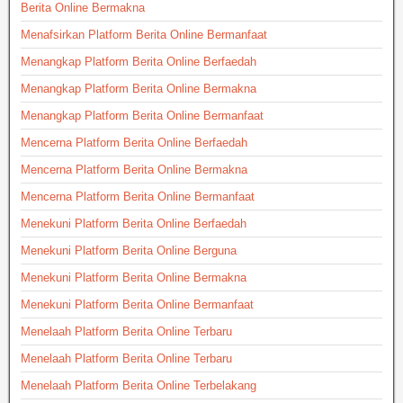
Berita Online Bermakna
Menafsirkan Platform Berita Online Bermanfaat
Menangkap Platform Berita Online Berfaedah
Menangkap Platform Berita Online Bermakna
Menangkap Platform Berita Online Bermanfaat
Mencerna Platform Berita Online Berfaedah
Mencerna Platform Berita Online Bermakna
Mencerna Platform Berita Online Bermanfaat
Menekuni Platform Berita Online Berfaedah
Menekuni Platform Berita Online Berguna
Menekuni Platform Berita Online Bermakna
Menekuni Platform Berita Online Bermanfaat
Menelaah Platform Berita Online Terbaru
Menelaah Platform Berita Online Terbaru
Menelaah Platform Berita Online Terbelakang