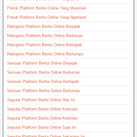
Pokok Platform Berita Online Yang Musiman
Pokok Platform Berita Online Yang Ngetrend
Rekognisi Platform Berita Online Berjejak
Rekognisi Platform Berita Online Berkesan
Rekognisi Platform Berita Online Bertapak
Rekognisi Platform Berita Online Bertumpu
Sensasi Platform Berita Online Berjejak
Sensasi Platform Berita Online Berkesan
Sensasi Platform Berita Online Bertapak
Sensasi Platform Berita Online Bertumpu
Seputar Platform Berita Online Hari Ini
Seputar Platform Berita Online Kekinian
Seputar Platform Berita Online Kekinian
Seputar Platform Berita Online Saat Ini
Seputar Platform Berita Online Sekarang Ini