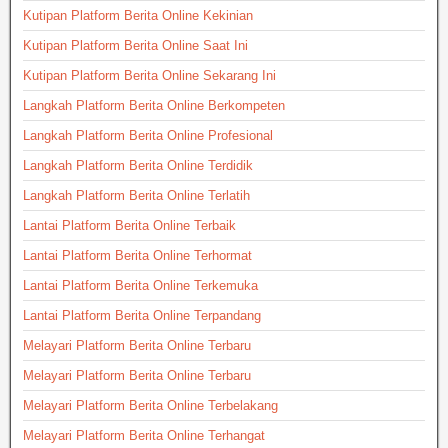
Kutipan Platform Berita Online Kekinian
Kutipan Platform Berita Online Saat Ini
Kutipan Platform Berita Online Sekarang Ini
Langkah Platform Berita Online Berkompeten
Langkah Platform Berita Online Profesional
Langkah Platform Berita Online Terdidik
Langkah Platform Berita Online Terlatih
Lantai Platform Berita Online Terbaik
Lantai Platform Berita Online Terhormat
Lantai Platform Berita Online Terkemuka
Lantai Platform Berita Online Terpandang
Melayari Platform Berita Online Terbaru
Melayari Platform Berita Online Terbaru
Melayari Platform Berita Online Terbelakang
Melayari Platform Berita Online Terhangat