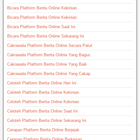
Bicara Platform Berita Online Kekinian
Bicara Platform Berita Online Kekinian
Bicara Platform Berita Online Saat Ini
Bicara Platform Berita Online Sekarang Ini
Cakrawala Platform Berita Online Secara Patut
Cakrawala Platform Berita Online Yang Bagus
Cakrawala Platform Berita Online Yang Baik
Cakrawala Platform Berita Online Yang Cakap
Celoteh Platform Berita Online Hari Ini
Celoteh Platform Berita Online Kekinian
Celoteh Platform Berita Online Kekinian
Celoteh Platform Berita Online Saat Ini
Celoteh Platform Berita Online Sekarang Ini
Cerapan Platform Berita Online Berjejak
Cerapan Platform Berita Online Berkesan