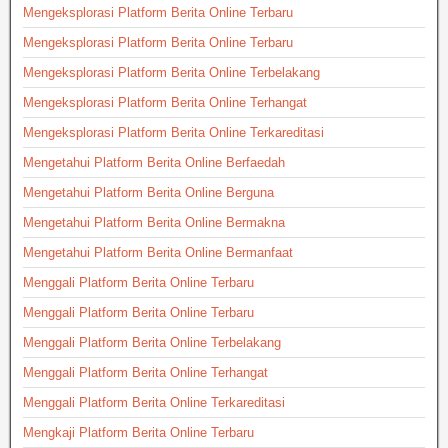
Mengeksplorasi Platform Berita Online Terbaru
Mengeksplorasi Platform Berita Online Terbaru
Mengeksplorasi Platform Berita Online Terbelakang
Mengeksplorasi Platform Berita Online Terhangat
Mengeksplorasi Platform Berita Online Terkareditasi
Mengetahui Platform Berita Online Berfaedah
Mengetahui Platform Berita Online Berguna
Mengetahui Platform Berita Online Bermakna
Mengetahui Platform Berita Online Bermanfaat
Menggali Platform Berita Online Terbaru
Menggali Platform Berita Online Terbaru
Menggali Platform Berita Online Terbelakang
Menggali Platform Berita Online Terhangat
Menggali Platform Berita Online Terkareditasi
Mengkaji Platform Berita Online Terbaru