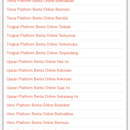
Tema Platform Berita Online Berkualitas
Tema Platform Berita Online Bermutu
Tema Platform Berita Online Bernilai
Tingkat Platform Berita Online Terbaik
Tingkat Platform Berita Online Terhormat
Tingkat Platform Berita Online Terkemuka
Tingkat Platform Berita Online Terpandang
Ujaran Platform Berita Online Hari Ini
Ujaran Platform Berita Online Kekinian
Ujaran Platform Berita Online Kekinian
Ujaran Platform Berita Online Saat Ini
Ujaran Platform Berita Online Sekarang Ini
Versi Platform Berita Online Berbobot
Versi Platform Berita Online Berkualitas
Versi Platform Berita Online Bermutu