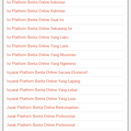
Isi Platform Berita Online Kekinian
Isi Platform Berita Online Kekinian
Isi Platform Berita Online Saat Ini
Isi Platform Berita Online Sekarang Ini
Isi Platform Berita Online Yang Laku
Isi Platform Berita Online Yang Laris
Isi Platform Berita Online Yang Musiman
Isi Platform Berita Online Yang Ngetrend
Isyarat Platform Berita Online Secara Ekstensif
Isyarat Platform Berita Online Yang Lapang
Isyarat Platform Berita Online Yang Lebar
Isyarat Platform Berita Online Yang Luas
Jarak Platform Berita Online Berkompeten
Jarak Platform Berita Online Profesional
Jarak Platform Berita Online Profesional