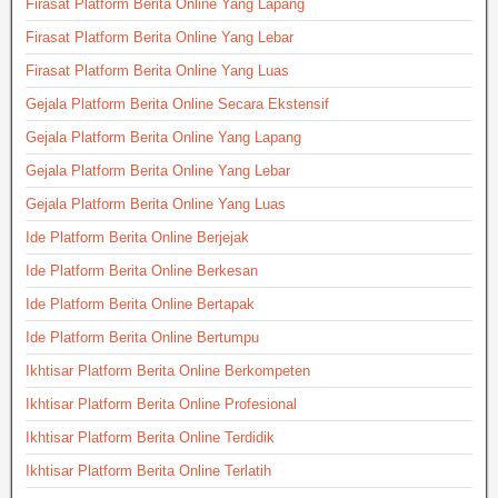
Firasat Platform Berita Online Yang Lapang
Firasat Platform Berita Online Yang Lebar
Firasat Platform Berita Online Yang Luas
Gejala Platform Berita Online Secara Ekstensif
Gejala Platform Berita Online Yang Lapang
Gejala Platform Berita Online Yang Lebar
Gejala Platform Berita Online Yang Luas
Ide Platform Berita Online Berjejak
Ide Platform Berita Online Berkesan
Ide Platform Berita Online Bertapak
Ide Platform Berita Online Bertumpu
Ikhtisar Platform Berita Online Berkompeten
Ikhtisar Platform Berita Online Profesional
Ikhtisar Platform Berita Online Terdidik
Ikhtisar Platform Berita Online Terlatih