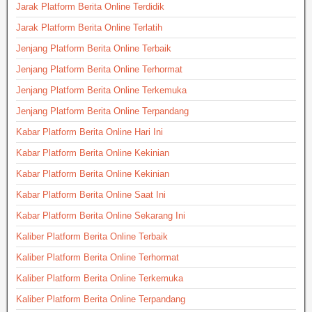
Jarak Platform Berita Online Terdidik
Jarak Platform Berita Online Terlatih
Jenjang Platform Berita Online Terbaik
Jenjang Platform Berita Online Terhormat
Jenjang Platform Berita Online Terkemuka
Jenjang Platform Berita Online Terpandang
Kabar Platform Berita Online Hari Ini
Kabar Platform Berita Online Kekinian
Kabar Platform Berita Online Kekinian
Kabar Platform Berita Online Saat Ini
Kabar Platform Berita Online Sekarang Ini
Kaliber Platform Berita Online Terbaik
Kaliber Platform Berita Online Terhormat
Kaliber Platform Berita Online Terkemuka
Kaliber Platform Berita Online Terpandang