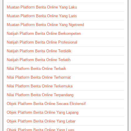
Muatan Platform Berita Online Yang Laku
Muatan Platform Berita Online Yang Laris
Muatan Platform Berita Online Yang Ngetrend
Natijah Platform Berita Online Berkompeten
Natijah Platform Berita Online Profesional
Natijah Platform Berita Online Terdidik
Natijah Platform Berita Online Terlatih
Nilai Platform Berita Online Terbaik
Nilai Platform Berita Online Terhormat
Nilai Platform Berita Online Terkemuka
Nilai Platform Berita Online Terpandang
Objek Platform Berita Online Secara Ekstensif
Objek Platform Berita Online Yang Lapang
Objek Platform Berita Online Yang Lebar
Objek Platform Berita Online Yang Luas