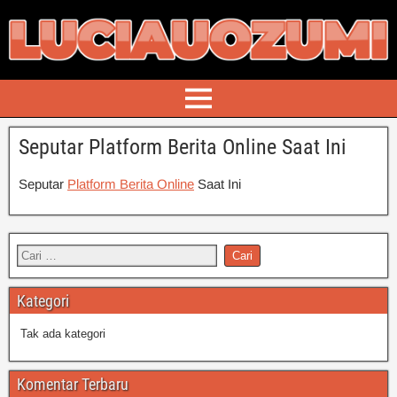
Seputar Platform Berita Online Saat Ini
Seputar
Platform Berita Online
Saat Ini
Kategori
Tak ada kategori
Komentar Terbaru