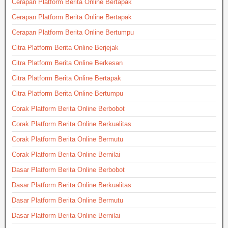
Cerapan Platform Berita Online Bertapak
Cerapan Platform Berita Online Bertapak
Cerapan Platform Berita Online Bertumpu
Citra Platform Berita Online Berjejak
Citra Platform Berita Online Berkesan
Citra Platform Berita Online Bertapak
Citra Platform Berita Online Bertumpu
Corak Platform Berita Online Berbobot
Corak Platform Berita Online Berkualitas
Corak Platform Berita Online Bermutu
Corak Platform Berita Online Bernilai
Dasar Platform Berita Online Berbobot
Dasar Platform Berita Online Berkualitas
Dasar Platform Berita Online Bermutu
Dasar Platform Berita Online Bernilai