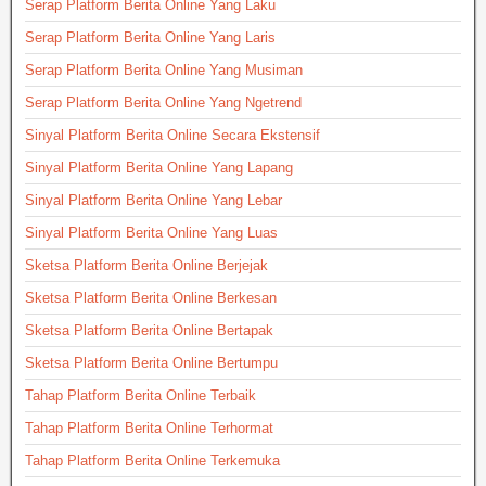
Serap Platform Berita Online Yang Laku
Serap Platform Berita Online Yang Laris
Serap Platform Berita Online Yang Musiman
Serap Platform Berita Online Yang Ngetrend
Sinyal Platform Berita Online Secara Ekstensif
Sinyal Platform Berita Online Yang Lapang
Sinyal Platform Berita Online Yang Lebar
Sinyal Platform Berita Online Yang Luas
Sketsa Platform Berita Online Berjejak
Sketsa Platform Berita Online Berkesan
Sketsa Platform Berita Online Bertapak
Sketsa Platform Berita Online Bertumpu
Tahap Platform Berita Online Terbaik
Tahap Platform Berita Online Terhormat
Tahap Platform Berita Online Terkemuka