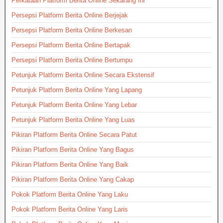
Perkataan Platform Berita Online Sekarang Ini
Persepsi Platform Berita Online Berjejak
Persepsi Platform Berita Online Berkesan
Persepsi Platform Berita Online Bertapak
Persepsi Platform Berita Online Bertumpu
Petunjuk Platform Berita Online Secara Ekstensif
Petunjuk Platform Berita Online Yang Lapang
Petunjuk Platform Berita Online Yang Lebar
Petunjuk Platform Berita Online Yang Luas
Pikiran Platform Berita Online Secara Patut
Pikiran Platform Berita Online Yang Bagus
Pikiran Platform Berita Online Yang Baik
Pikiran Platform Berita Online Yang Cakap
Pokok Platform Berita Online Yang Laku
Pokok Platform Berita Online Yang Laris