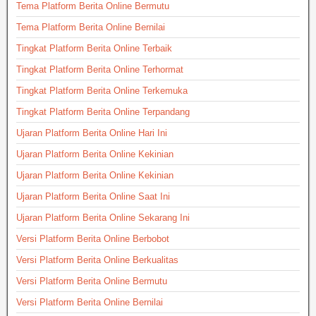
Tema Platform Berita Online Bermutu
Tema Platform Berita Online Bernilai
Tingkat Platform Berita Online Terbaik
Tingkat Platform Berita Online Terhormat
Tingkat Platform Berita Online Terkemuka
Tingkat Platform Berita Online Terpandang
Ujaran Platform Berita Online Hari Ini
Ujaran Platform Berita Online Kekinian
Ujaran Platform Berita Online Kekinian
Ujaran Platform Berita Online Saat Ini
Ujaran Platform Berita Online Sekarang Ini
Versi Platform Berita Online Berbobot
Versi Platform Berita Online Berkualitas
Versi Platform Berita Online Bermutu
Versi Platform Berita Online Bernilai