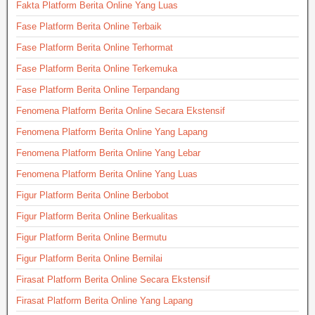
Fakta Platform Berita Online Yang Luas
Fase Platform Berita Online Terbaik
Fase Platform Berita Online Terhormat
Fase Platform Berita Online Terkemuka
Fase Platform Berita Online Terpandang
Fenomena Platform Berita Online Secara Ekstensif
Fenomena Platform Berita Online Yang Lapang
Fenomena Platform Berita Online Yang Lebar
Fenomena Platform Berita Online Yang Luas
Figur Platform Berita Online Berbobot
Figur Platform Berita Online Berkualitas
Figur Platform Berita Online Bermutu
Figur Platform Berita Online Bernilai
Firasat Platform Berita Online Secara Ekstensif
Firasat Platform Berita Online Yang Lapang