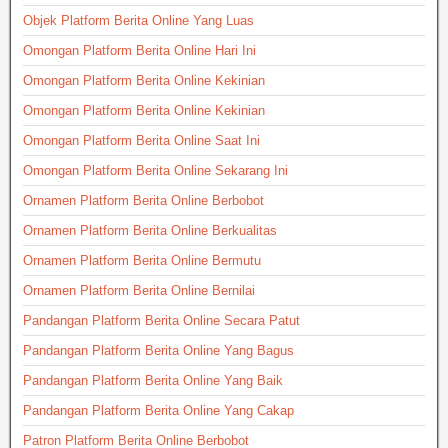
Objek Platform Berita Online Yang Luas
Omongan Platform Berita Online Hari Ini
Omongan Platform Berita Online Kekinian
Omongan Platform Berita Online Kekinian
Omongan Platform Berita Online Saat Ini
Omongan Platform Berita Online Sekarang Ini
Ornamen Platform Berita Online Berbobot
Ornamen Platform Berita Online Berkualitas
Ornamen Platform Berita Online Bermutu
Ornamen Platform Berita Online Bernilai
Pandangan Platform Berita Online Secara Patut
Pandangan Platform Berita Online Yang Bagus
Pandangan Platform Berita Online Yang Baik
Pandangan Platform Berita Online Yang Cakap
Patron Platform Berita Online Berbobot