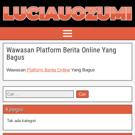
Wawasan Platform Berita Online Yang
Bagus
Wawasan
Platform Berita Online
Yang Bagus
Kategori
Tak ada kategori