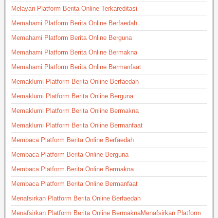
Melayari Platform Berita Online Terkareditasi
Memahami Platform Berita Online Berfaedah
Memahami Platform Berita Online Berguna
Memahami Platform Berita Online Bermakna
Memahami Platform Berita Online Bermanfaat
Memaklumi Platform Berita Online Berfaedah
Memaklumi Platform Berita Online Berguna
Memaklumi Platform Berita Online Bermakna
Memaklumi Platform Berita Online Bermanfaat
Membaca Platform Berita Online Berfaedah
Membaca Platform Berita Online Berguna
Membaca Platform Berita Online Bermakna
Membaca Platform Berita Online Bermanfaat
Menafsirkan Platform Berita Online Berfaedah
Menafsirkan Platform Berita Online BermaknaMenafsirkan Platform