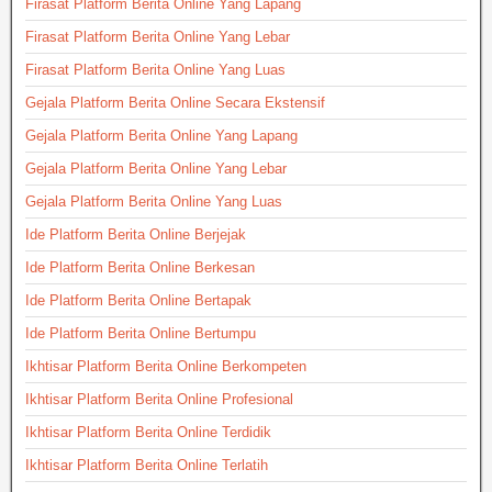
Firasat Platform Berita Online Yang Lapang
Firasat Platform Berita Online Yang Lebar
Firasat Platform Berita Online Yang Luas
Gejala Platform Berita Online Secara Ekstensif
Gejala Platform Berita Online Yang Lapang
Gejala Platform Berita Online Yang Lebar
Gejala Platform Berita Online Yang Luas
Ide Platform Berita Online Berjejak
Ide Platform Berita Online Berkesan
Ide Platform Berita Online Bertapak
Ide Platform Berita Online Bertumpu
Ikhtisar Platform Berita Online Berkompeten
Ikhtisar Platform Berita Online Profesional
Ikhtisar Platform Berita Online Terdidik
Ikhtisar Platform Berita Online Terlatih