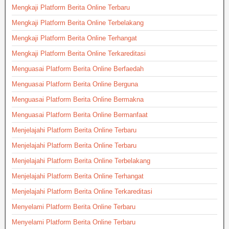
Mengkaji Platform Berita Online Terbaru
Mengkaji Platform Berita Online Terbelakang
Mengkaji Platform Berita Online Terhangat
Mengkaji Platform Berita Online Terkareditasi
Menguasai Platform Berita Online Berfaedah
Menguasai Platform Berita Online Berguna
Menguasai Platform Berita Online Bermakna
Menguasai Platform Berita Online Bermanfaat
Menjelajahi Platform Berita Online Terbaru
Menjelajahi Platform Berita Online Terbaru
Menjelajahi Platform Berita Online Terbelakang
Menjelajahi Platform Berita Online Terhangat
Menjelajahi Platform Berita Online Terkareditasi
Menyelami Platform Berita Online Terbaru
Menyelami Platform Berita Online Terbaru