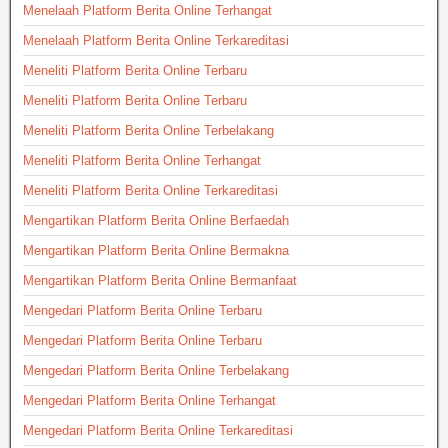
Menelaah Platform Berita Online Terhangat
Menelaah Platform Berita Online Terkareditasi
Meneliti Platform Berita Online Terbaru
Meneliti Platform Berita Online Terbaru
Meneliti Platform Berita Online Terbelakang
Meneliti Platform Berita Online Terhangat
Meneliti Platform Berita Online Terkareditasi
Mengartikan Platform Berita Online Berfaedah
Mengartikan Platform Berita Online Bermakna
Mengartikan Platform Berita Online Bermanfaat
Mengedari Platform Berita Online Terbaru
Mengedari Platform Berita Online Terbaru
Mengedari Platform Berita Online Terbelakang
Mengedari Platform Berita Online Terhangat
Mengedari Platform Berita Online Terkareditasi