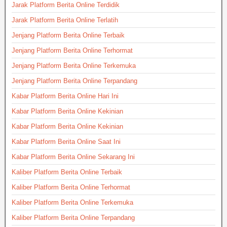
Jarak Platform Berita Online Terdidik
Jarak Platform Berita Online Terlatih
Jenjang Platform Berita Online Terbaik
Jenjang Platform Berita Online Terhormat
Jenjang Platform Berita Online Terkemuka
Jenjang Platform Berita Online Terpandang
Kabar Platform Berita Online Hari Ini
Kabar Platform Berita Online Kekinian
Kabar Platform Berita Online Kekinian
Kabar Platform Berita Online Saat Ini
Kabar Platform Berita Online Sekarang Ini
Kaliber Platform Berita Online Terbaik
Kaliber Platform Berita Online Terhormat
Kaliber Platform Berita Online Terkemuka
Kaliber Platform Berita Online Terpandang