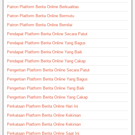
Patron Platform Berita Online Berkualitas
Patron Platform Berita Online Bermutu
Patron Platform Berita Online Bernilai
Pendapat Platform Berita Online Secara Patut
Pendapat Platform Berita Online Yang Bagus
Pendapat Platform Berita Online Yang Baik
Pendapat Platform Berita Online Yang Cakap
Pengertian Platform Berita Online Secara Patut
Pengertian Platform Berita Online Yang Bagus
Pengertian Platform Berita Online Yang Baik
Pengertian Platform Berita Online Yang Cakap
Perkataan Platform Berita Online Hari Ini
Perkataan Platform Berita Online Kekinian
Perkataan Platform Berita Online Kekinian
Perkataan Platform Berita Online Saat Ini