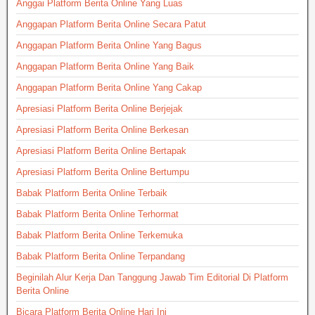
Anggai Platform Berita Online Yang Luas
Anggapan Platform Berita Online Secara Patut
Anggapan Platform Berita Online Yang Bagus
Anggapan Platform Berita Online Yang Baik
Anggapan Platform Berita Online Yang Cakap
Apresiasi Platform Berita Online Berjejak
Apresiasi Platform Berita Online Berkesan
Apresiasi Platform Berita Online Bertapak
Apresiasi Platform Berita Online Bertumpu
Babak Platform Berita Online Terbaik
Babak Platform Berita Online Terhormat
Babak Platform Berita Online Terkemuka
Babak Platform Berita Online Terpandang
Beginilah Alur Kerja Dan Tanggung Jawab Tim Editorial Di Platform
Berita Online
Bicara Platform Berita Online Hari Ini