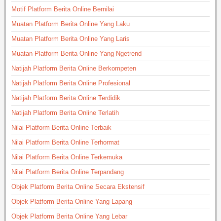
Motif Platform Berita Online Bernilai
Muatan Platform Berita Online Yang Laku
Muatan Platform Berita Online Yang Laris
Muatan Platform Berita Online Yang Ngetrend
Natijah Platform Berita Online Berkompeten
Natijah Platform Berita Online Profesional
Natijah Platform Berita Online Terdidik
Natijah Platform Berita Online Terlatih
Nilai Platform Berita Online Terbaik
Nilai Platform Berita Online Terhormat
Nilai Platform Berita Online Terkemuka
Nilai Platform Berita Online Terpandang
Objek Platform Berita Online Secara Ekstensif
Objek Platform Berita Online Yang Lapang
Objek Platform Berita Online Yang Lebar