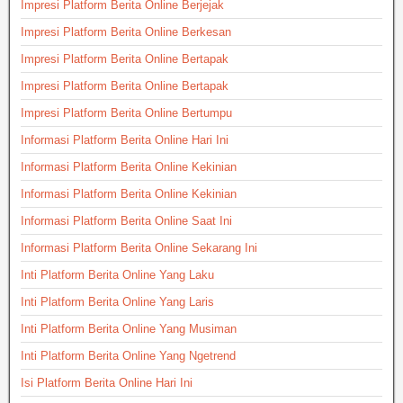
Impresi Platform Berita Online Berjejak
Impresi Platform Berita Online Berkesan
Impresi Platform Berita Online Bertapak
Impresi Platform Berita Online Bertapak
Impresi Platform Berita Online Bertumpu
Informasi Platform Berita Online Hari Ini
Informasi Platform Berita Online Kekinian
Informasi Platform Berita Online Kekinian
Informasi Platform Berita Online Saat Ini
Informasi Platform Berita Online Sekarang Ini
Inti Platform Berita Online Yang Laku
Inti Platform Berita Online Yang Laris
Inti Platform Berita Online Yang Musiman
Inti Platform Berita Online Yang Ngetrend
Isi Platform Berita Online Hari Ini