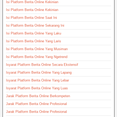
Isi Platform Berita Online Kekinian
Isi Platform Berita Online Kekinian
Isi Platform Berita Online Saat Ini
Isi Platform Berita Online Sekarang Ini
Isi Platform Berita Online Yang Laku
Isi Platform Berita Online Yang Laris
Isi Platform Berita Online Yang Musiman
Isi Platform Berita Online Yang Ngetrend
Isyarat Platform Berita Online Secara Ekstensif
Isyarat Platform Berita Online Yang Lapang
Isyarat Platform Berita Online Yang Lebar
Isyarat Platform Berita Online Yang Luas
Jarak Platform Berita Online Berkompeten
Jarak Platform Berita Online Profesional
Jarak Platform Berita Online Profesional