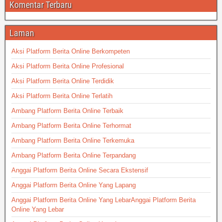
Komentar Terbaru
Laman
Aksi Platform Berita Online Berkompeten
Aksi Platform Berita Online Profesional
Aksi Platform Berita Online Terdidik
Aksi Platform Berita Online Terlatih
Ambang Platform Berita Online Terbaik
Ambang Platform Berita Online Terhormat
Ambang Platform Berita Online Terkemuka
Ambang Platform Berita Online Terpandang
Anggai Platform Berita Online Secara Ekstensif
Anggai Platform Berita Online Yang Lapang
Anggai Platform Berita Online Yang LebarAnggai Platform Berita
Online Yang Lebar