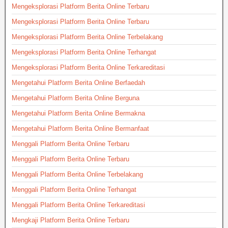
Mengeksplorasi Platform Berita Online Terbaru
Mengeksplorasi Platform Berita Online Terbaru
Mengeksplorasi Platform Berita Online Terbelakang
Mengeksplorasi Platform Berita Online Terhangat
Mengeksplorasi Platform Berita Online Terkareditasi
Mengetahui Platform Berita Online Berfaedah
Mengetahui Platform Berita Online Berguna
Mengetahui Platform Berita Online Bermakna
Mengetahui Platform Berita Online Bermanfaat
Menggali Platform Berita Online Terbaru
Menggali Platform Berita Online Terbaru
Menggali Platform Berita Online Terbelakang
Menggali Platform Berita Online Terhangat
Menggali Platform Berita Online Terkareditasi
Mengkaji Platform Berita Online Terbaru