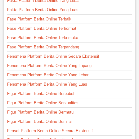
Fakta Platform Berita Online Yang Lebar
Fakta Platform Berita Online Yang Luas
Fase Platform Berita Online Terbaik
Fase Platform Berita Online Terhormat
Fase Platform Berita Online Terkemuka
Fase Platform Berita Online Terpandang
Fenomena Platform Berita Online Secara Ekstensif
Fenomena Platform Berita Online Yang Lapang
Fenomena Platform Berita Online Yang Lebar
Fenomena Platform Berita Online Yang Luas
Figur Platform Berita Online Berbobot
Figur Platform Berita Online Berkualitas
Figur Platform Berita Online Bermutu
Figur Platform Berita Online Bernilai
Firasat Platform Berita Online Secara Ekstensif