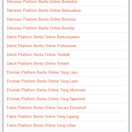
Dekorasi Platform Berita Online Berbobot
Dekorasi Platform Berita Online Berkualitas
Dekorasi Platform Berita Online Bermutu
Dekorasi Platform Berita Online Bernilai
Dekrit Platform Berita Online Berkompeten
Dekrit Platform Berita Online Profesional
Dekrit Platform Berita Online Terdidik
Dekrit Platform Berita Online Terlatih
Ekstrak Platform Berita Online Yang Laku
Ekstrak Platform Berita Online Yang Laris
Ekstrak Platform Berita Online Yang Musiman
Ekstrak Platform Berita Online Yang Ngetrend
Fakta Platform Berita Online Secara Ekstensif
Fakta Platform Berita Online Yang Lapang
Fakta Platform Berita Online Yang Lebar