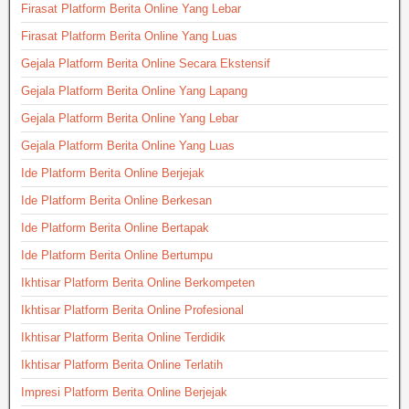
Firasat Platform Berita Online Yang Lebar
Firasat Platform Berita Online Yang Luas
Gejala Platform Berita Online Secara Ekstensif
Gejala Platform Berita Online Yang Lapang
Gejala Platform Berita Online Yang Lebar
Gejala Platform Berita Online Yang Luas
Ide Platform Berita Online Berjejak
Ide Platform Berita Online Berkesan
Ide Platform Berita Online Bertapak
Ide Platform Berita Online Bertumpu
Ikhtisar Platform Berita Online Berkompeten
Ikhtisar Platform Berita Online Profesional
Ikhtisar Platform Berita Online Terdidik
Ikhtisar Platform Berita Online Terlatih
Impresi Platform Berita Online Berjejak