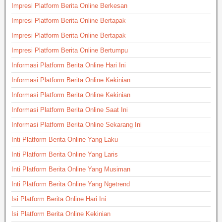
Impresi Platform Berita Online Berkesan
Impresi Platform Berita Online Bertapak
Impresi Platform Berita Online Bertapak
Impresi Platform Berita Online Bertumpu
Informasi Platform Berita Online Hari Ini
Informasi Platform Berita Online Kekinian
Informasi Platform Berita Online Kekinian
Informasi Platform Berita Online Saat Ini
Informasi Platform Berita Online Sekarang Ini
Inti Platform Berita Online Yang Laku
Inti Platform Berita Online Yang Laris
Inti Platform Berita Online Yang Musiman
Inti Platform Berita Online Yang Ngetrend
Isi Platform Berita Online Hari Ini
Isi Platform Berita Online Kekinian