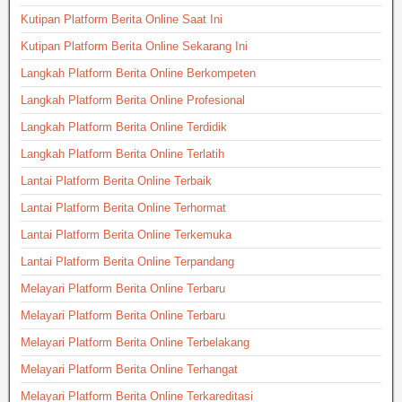
Kutipan Platform Berita Online Saat Ini
Kutipan Platform Berita Online Sekarang Ini
Langkah Platform Berita Online Berkompeten
Langkah Platform Berita Online Profesional
Langkah Platform Berita Online Terdidik
Langkah Platform Berita Online Terlatih
Lantai Platform Berita Online Terbaik
Lantai Platform Berita Online Terhormat
Lantai Platform Berita Online Terkemuka
Lantai Platform Berita Online Terpandang
Melayari Platform Berita Online Terbaru
Melayari Platform Berita Online Terbaru
Melayari Platform Berita Online Terbelakang
Melayari Platform Berita Online Terhangat
Melayari Platform Berita Online Terkareditasi