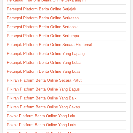
Perkataan Platform Berita Online Sekarang Ini
Persepsi Platform Berita Online Berjejak
Persepsi Platform Berita Online Berkesan
Persepsi Platform Berita Online Bertapak
Persepsi Platform Berita Online Bertumpu
Petunjuk Platform Berita Online Secara Ekstensif
Petunjuk Platform Berita Online Yang Lapang
Petunjuk Platform Berita Online Yang Lebar
Petunjuk Platform Berita Online Yang Luas
Pikiran Platform Berita Online Secara Patut
Pikiran Platform Berita Online Yang Bagus
Pikiran Platform Berita Online Yang Baik
Pikiran Platform Berita Online Yang Cakap
Pokok Platform Berita Online Yang Laku
Pokok Platform Berita Online Yang Laris