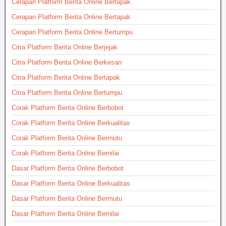
Cerapan Platform Berita Online Bertapak
Cerapan Platform Berita Online Bertapak
Cerapan Platform Berita Online Bertumpu
Citra Platform Berita Online Berjejak
Citra Platform Berita Online Berkesan
Citra Platform Berita Online Bertapak
Citra Platform Berita Online Bertumpu
Corak Platform Berita Online Berbobot
Corak Platform Berita Online Berkualitas
Corak Platform Berita Online Bermutu
Corak Platform Berita Online Bernilai
Dasar Platform Berita Online Berbobot
Dasar Platform Berita Online Berkualitas
Dasar Platform Berita Online Bermutu
Dasar Platform Berita Online Bernilai