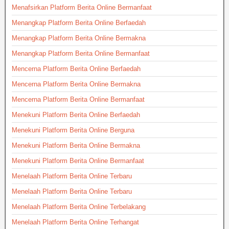
Menafsirkan Platform Berita Online Bermanfaat
Menangkap Platform Berita Online Berfaedah
Menangkap Platform Berita Online Bermakna
Menangkap Platform Berita Online Bermanfaat
Mencerna Platform Berita Online Berfaedah
Mencerna Platform Berita Online Bermakna
Mencerna Platform Berita Online Bermanfaat
Menekuni Platform Berita Online Berfaedah
Menekuni Platform Berita Online Berguna
Menekuni Platform Berita Online Bermakna
Menekuni Platform Berita Online Bermanfaat
Menelaah Platform Berita Online Terbaru
Menelaah Platform Berita Online Terbaru
Menelaah Platform Berita Online Terbelakang
Menelaah Platform Berita Online Terhangat