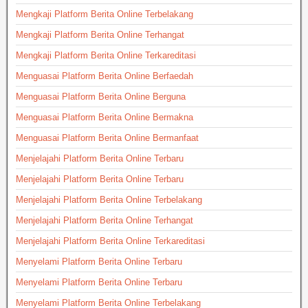
Mengkaji Platform Berita Online Terbelakang
Mengkaji Platform Berita Online Terhangat
Mengkaji Platform Berita Online Terkareditasi
Menguasai Platform Berita Online Berfaedah
Menguasai Platform Berita Online Berguna
Menguasai Platform Berita Online Bermakna
Menguasai Platform Berita Online Bermanfaat
Menjelajahi Platform Berita Online Terbaru
Menjelajahi Platform Berita Online Terbaru
Menjelajahi Platform Berita Online Terbelakang
Menjelajahi Platform Berita Online Terhangat
Menjelajahi Platform Berita Online Terkareditasi
Menyelami Platform Berita Online Terbaru
Menyelami Platform Berita Online Terbaru
Menyelami Platform Berita Online Terbelakang