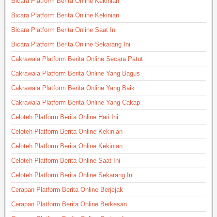
Bicara Platform Berita Online Kekinian
Bicara Platform Berita Online Kekinian
Bicara Platform Berita Online Saat Ini
Bicara Platform Berita Online Sekarang Ini
Cakrawala Platform Berita Online Secara Patut
Cakrawala Platform Berita Online Yang Bagus
Cakrawala Platform Berita Online Yang Baik
Cakrawala Platform Berita Online Yang Cakap
Celoteh Platform Berita Online Hari Ini
Celoteh Platform Berita Online Kekinian
Celoteh Platform Berita Online Kekinian
Celoteh Platform Berita Online Saat Ini
Celoteh Platform Berita Online Sekarang Ini
Cerapan Platform Berita Online Berjejak
Cerapan Platform Berita Online Berkesan