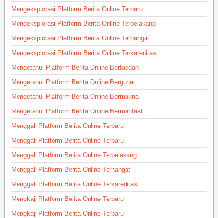
Mengeksplorasi Platform Berita Online Terbaru
Mengeksplorasi Platform Berita Online Terbelakang
Mengeksplorasi Platform Berita Online Terhangat
Mengeksplorasi Platform Berita Online Terkareditasi
Mengetahui Platform Berita Online Berfaedah
Mengetahui Platform Berita Online Berguna
Mengetahui Platform Berita Online Bermakna
Mengetahui Platform Berita Online Bermanfaat
Menggali Platform Berita Online Terbaru
Menggali Platform Berita Online Terbaru
Menggali Platform Berita Online Terbelakang
Menggali Platform Berita Online Terhangat
Menggali Platform Berita Online Terkareditasi
Mengkaji Platform Berita Online Terbaru
Mengkaji Platform Berita Online Terbaru