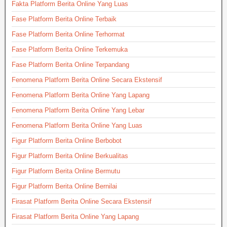
Fakta Platform Berita Online Yang Luas
Fase Platform Berita Online Terbaik
Fase Platform Berita Online Terhormat
Fase Platform Berita Online Terkemuka
Fase Platform Berita Online Terpandang
Fenomena Platform Berita Online Secara Ekstensif
Fenomena Platform Berita Online Yang Lapang
Fenomena Platform Berita Online Yang Lebar
Fenomena Platform Berita Online Yang Luas
Figur Platform Berita Online Berbobot
Figur Platform Berita Online Berkualitas
Figur Platform Berita Online Bermutu
Figur Platform Berita Online Bernilai
Firasat Platform Berita Online Secara Ekstensif
Firasat Platform Berita Online Yang Lapang