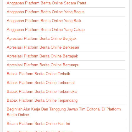
Anggapan Platform Berita Online Secara Patut
Anggapan Platform Berita Online Yang Bagus
Anggapan Platform Berita Online Yang Baik
Anggapan Platform Berita Online Yang Cakap
Apresiasi Platform Berita Online Berjejak
Apresiasi Platform Berita Online Berkesan
Apresiasi Platform Berita Online Bertapak
Apresiasi Platform Berita Online Bertumpu
Babak Platform Berita Online Terbaik
Babak Platform Berita Online Terhormat
Babak Platform Berita Online Terkemuka
Babak Platform Berita Online Terpandang
Beginilah Alur Kerja Dan Tanggung Jawab Tim Editorial Di Platform
Berita Online
Bicara Platform Berita Online Hari Ini