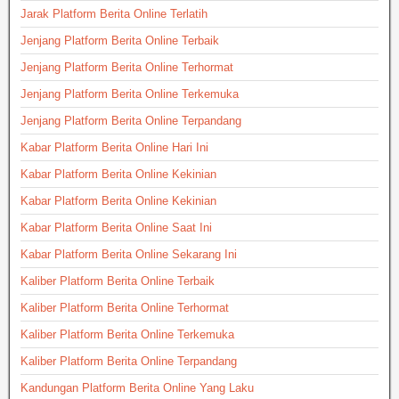
Jarak Platform Berita Online Terlatih
Jenjang Platform Berita Online Terbaik
Jenjang Platform Berita Online Terhormat
Jenjang Platform Berita Online Terkemuka
Jenjang Platform Berita Online Terpandang
Kabar Platform Berita Online Hari Ini
Kabar Platform Berita Online Kekinian
Kabar Platform Berita Online Kekinian
Kabar Platform Berita Online Saat Ini
Kabar Platform Berita Online Sekarang Ini
Kaliber Platform Berita Online Terbaik
Kaliber Platform Berita Online Terhormat
Kaliber Platform Berita Online Terkemuka
Kaliber Platform Berita Online Terpandang
Kandungan Platform Berita Online Yang Laku