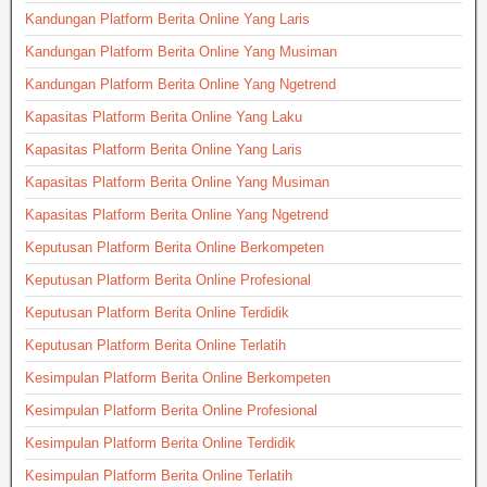
Kandungan Platform Berita Online Yang Laris
Kandungan Platform Berita Online Yang Musiman
Kandungan Platform Berita Online Yang Ngetrend
Kapasitas Platform Berita Online Yang Laku
Kapasitas Platform Berita Online Yang Laris
Kapasitas Platform Berita Online Yang Musiman
Kapasitas Platform Berita Online Yang Ngetrend
Keputusan Platform Berita Online Berkompeten
Keputusan Platform Berita Online Profesional
Keputusan Platform Berita Online Terdidik
Keputusan Platform Berita Online Terlatih
Kesimpulan Platform Berita Online Berkompeten
Kesimpulan Platform Berita Online Profesional
Kesimpulan Platform Berita Online Terdidik
Kesimpulan Platform Berita Online Terlatih