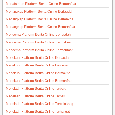
Menafsirkan Platform Berita Online Bermanfaat
Menangkap Platform Berita Online Berfaedah
Menangkap Platform Berita Online Bermakna
Menangkap Platform Berita Online Bermanfaat
Mencerna Platform Berita Online Berfaedah
Mencerna Platform Berita Online Bermakna
Mencerna Platform Berita Online Bermanfaat
Menekuni Platform Berita Online Berfaedah
Menekuni Platform Berita Online Berguna
Menekuni Platform Berita Online Bermakna
Menekuni Platform Berita Online Bermanfaat
Menelaah Platform Berita Online Terbaru
Menelaah Platform Berita Online Terbaru
Menelaah Platform Berita Online Terbelakang
Menelaah Platform Berita Online Terhangat