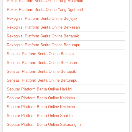
Pokok Platform Berita Online Yang Musiman
Pokok Platform Berita Online Yang Ngetrend
Rekognisi Platform Berita Online Berjejak
Rekognisi Platform Berita Online Berkesan
Rekognisi Platform Berita Online Bertapak
Rekognisi Platform Berita Online Bertumpu
Sensasi Platform Berita Online Berjejak
Sensasi Platform Berita Online Berkesan
Sensasi Platform Berita Online Bertapak
Sensasi Platform Berita Online Bertumpu
Seputar Platform Berita Online Hari Ini
Seputar Platform Berita Online Kekinian
Seputar Platform Berita Online Kekinian
Seputar Platform Berita Online Saat Ini
Seputar Platform Berita Online Sekarang Ini