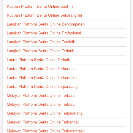
Kutipan Platform Berita Online Saat Ini
Kutipan Platform Berita Online Sekarang Ini
Langkah Platform Berita Online Berkompeten
Langkah Platform Berita Online Profesional
Langkah Platform Berita Online Terdidik
Langkah Platform Berita Online Terlatih
Lantai Platform Berita Online Terbaik
Lantai Platform Berita Online Terhormat
Lantai Platform Berita Online Terkemuka
Lantai Platform Berita Online Terpandang
Melayari Platform Berita Online Terbaru
Melayari Platform Berita Online Terbaru
Melayari Platform Berita Online Terbelakang
Melayari Platform Berita Online Terhangat
Melayari Platform Berita Online Terkareditasi