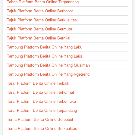
Tahap Platform Berita Online Terpandang
Tajuk Platform Berita Online Berbobot
Tajuk Platform Berita Online Berkualitas
Tajuk Platform Berita Online Bermutu
Tajuk Platform Berita Online Bernilai
Tampung Platform Berita Online Yang Laku
Tampung Platform Berita Online Yang Laris
Tampung Platform Berita Online Yang Musiman
Tampung Platform Berita Online Yang Ngetrend
Taraf Platform Berita Online Terbaik
Taraf Platform Berita Online Terhormat
Taraf Platform Berita Online Terkemuka
Taraf Platform Berita Online Terpandang
Tema Platform Berita Online Berbobot
Tema Platform Berita Online Berkualitas