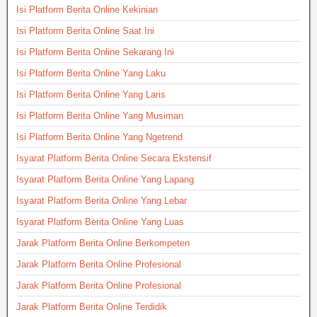
Isi Platform Berita Online Kekinian
Isi Platform Berita Online Saat Ini
Isi Platform Berita Online Sekarang Ini
Isi Platform Berita Online Yang Laku
Isi Platform Berita Online Yang Laris
Isi Platform Berita Online Yang Musiman
Isi Platform Berita Online Yang Ngetrend
Isyarat Platform Berita Online Secara Ekstensif
Isyarat Platform Berita Online Yang Lapang
Isyarat Platform Berita Online Yang Lebar
Isyarat Platform Berita Online Yang Luas
Jarak Platform Berita Online Berkompeten
Jarak Platform Berita Online Profesional
Jarak Platform Berita Online Profesional
Jarak Platform Berita Online Terdidik