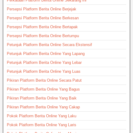
Perkataan Platform Berita Online Sekarang Ini
Persepsi Platform Berita Online Berjejak
Persepsi Platform Berita Online Berkesan
Persepsi Platform Berita Online Bertapak
Persepsi Platform Berita Online Bertumpu
Petunjuk Platform Berita Online Secara Ekstensif
Petunjuk Platform Berita Online Yang Lapang
Petunjuk Platform Berita Online Yang Lebar
Petunjuk Platform Berita Online Yang Luas
Pikiran Platform Berita Online Secara Patut
Pikiran Platform Berita Online Yang Bagus
Pikiran Platform Berita Online Yang Baik
Pikiran Platform Berita Online Yang Cakap
Pokok Platform Berita Online Yang Laku
Pokok Platform Berita Online Yang Laris