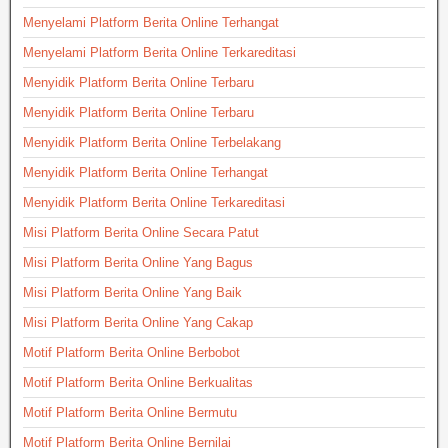
Menyelami Platform Berita Online Terhangat
Menyelami Platform Berita Online Terkareditasi
Menyidik Platform Berita Online Terbaru
Menyidik Platform Berita Online Terbaru
Menyidik Platform Berita Online Terbelakang
Menyidik Platform Berita Online Terhangat
Menyidik Platform Berita Online Terkareditasi
Misi Platform Berita Online Secara Patut
Misi Platform Berita Online Yang Bagus
Misi Platform Berita Online Yang Baik
Misi Platform Berita Online Yang Cakap
Motif Platform Berita Online Berbobot
Motif Platform Berita Online Berkualitas
Motif Platform Berita Online Bermutu
Motif Platform Berita Online Bernilai