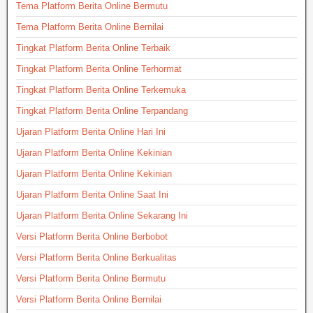
Tema Platform Berita Online Bermutu
Tema Platform Berita Online Bernilai
Tingkat Platform Berita Online Terbaik
Tingkat Platform Berita Online Terhormat
Tingkat Platform Berita Online Terkemuka
Tingkat Platform Berita Online Terpandang
Ujaran Platform Berita Online Hari Ini
Ujaran Platform Berita Online Kekinian
Ujaran Platform Berita Online Kekinian
Ujaran Platform Berita Online Saat Ini
Ujaran Platform Berita Online Sekarang Ini
Versi Platform Berita Online Berbobot
Versi Platform Berita Online Berkualitas
Versi Platform Berita Online Bermutu
Versi Platform Berita Online Bernilai