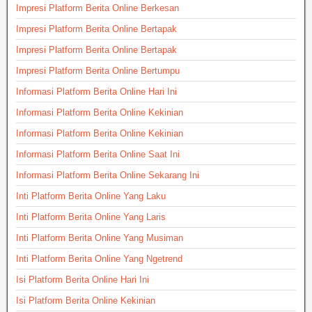
Impresi Platform Berita Online Berkesan
Impresi Platform Berita Online Bertapak
Impresi Platform Berita Online Bertapak
Impresi Platform Berita Online Bertumpu
Informasi Platform Berita Online Hari Ini
Informasi Platform Berita Online Kekinian
Informasi Platform Berita Online Kekinian
Informasi Platform Berita Online Saat Ini
Informasi Platform Berita Online Sekarang Ini
Inti Platform Berita Online Yang Laku
Inti Platform Berita Online Yang Laris
Inti Platform Berita Online Yang Musiman
Inti Platform Berita Online Yang Ngetrend
Isi Platform Berita Online Hari Ini
Isi Platform Berita Online Kekinian