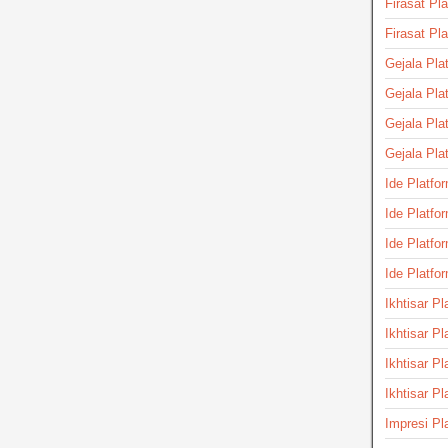
Firasat Pl
Firasat Pl
Gejala Pla
Gejala Pla
Gejala Pla
Gejala Pla
Ide Platfor
Ide Platfo
Ide Platfo
Ide Platfo
Ikhtisar P
Ikhtisar Pl
Ikhtisar Pl
Ikhtisar Pl
Impresi Pl