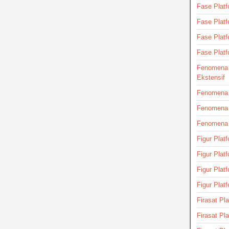
Fase Platf
Fase Platf
Fase Platf
Fase Platf
Fenomena P
Ekstensif
Fenomena P
Fenomena P
Fenomena P
Figur Plat
Figur Platf
Figur Plat
Figur Platf
Firasat Pl
Firasat Pl