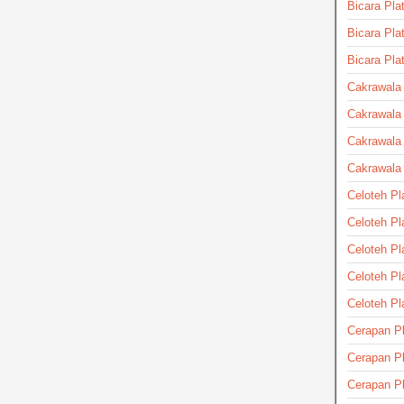
Bicara Pla
Bicara Plat
Bicara Pla
Cakrawala 
Cakrawala 
Cakrawala 
Cakrawala 
Celoteh Pla
Celoteh Pl
Celoteh Pl
Celoteh Pla
Celoteh Pl
Cerapan Pl
Cerapan Pl
Cerapan Pl