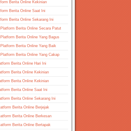
tform Berita Online Kekinian
form Berita Online Saat Ini
tform Berita Online Sekarang Ini
Platform Berita Online Secara Patut
Platform Berita Online Yang Bagus
Platform Berita Online Yang Baik
Platform Berita Online Yang Cakap
tform Berita Online Hari Ini
atform Berita Online Kekinian
atform Berita Online Kekinian
tform Berita Online Saat Ini
atform Berita Online Sekarang Ini
atform Berita Online Berjejak
atform Berita Online Berkesan
atform Berita Online Bertapak