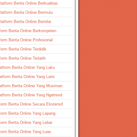
latform Berita Online Berkualitas
latform Berita Online Bermutu
atform Berita Online Bernilai
tform Berita Online Berkompeten
form Berita Online Profesional
form Berita Online Terdidik
form Berita Online Terlatih
atform Berita Online Yang Laku
atform Berita Online Yang Laris
atform Berita Online Yang Musiman
atform Berita Online Yang Ngetrend
form Berita Online Secara Ekstensif
form Berita Online Yang Lapang
form Berita Online Yang Lebar
form Berita Online Yang Luas