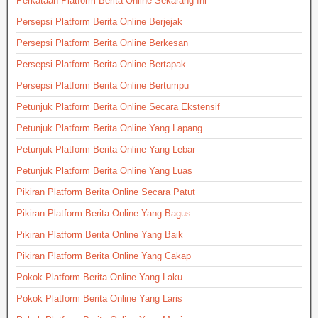
Perkataan Platform Berita Online Sekarang Ini
Persepsi Platform Berita Online Berjejak
Persepsi Platform Berita Online Berkesan
Persepsi Platform Berita Online Bertapak
Persepsi Platform Berita Online Bertumpu
Petunjuk Platform Berita Online Secara Ekstensif
Petunjuk Platform Berita Online Yang Lapang
Petunjuk Platform Berita Online Yang Lebar
Petunjuk Platform Berita Online Yang Luas
Pikiran Platform Berita Online Secara Patut
Pikiran Platform Berita Online Yang Bagus
Pikiran Platform Berita Online Yang Baik
Pikiran Platform Berita Online Yang Cakap
Pokok Platform Berita Online Yang Laku
Pokok Platform Berita Online Yang Laris