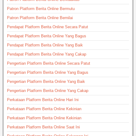
Patron Platform Berita Online Bermutu
Patron Platform Berita Online Bernilai
Pendapat Platform Berita Online Secara Patut
Pendapat Platform Berita Online Yang Bagus
Pendapat Platform Berita Online Yang Baik
Pendapat Platform Berita Online Yang Cakap
Pengertian Platform Berita Online Secara Patut
Pengertian Platform Berita Online Yang Bagus
Pengertian Platform Berita Online Yang Baik
Pengertian Platform Berita Online Yang Cakap
Perkataan Platform Berita Online Hari Ini
Perkataan Platform Berita Online Kekinian
Perkataan Platform Berita Online Kekinian
Perkataan Platform Berita Online Saat Ini