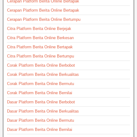
Cerapan Platform Berita Online Bertapak
Cerapan Platform Berita Online Bertapak
Cerapan Platform Berita Online Bertumpu
Citra Platform Berita Online Berjejak
Citra Platform Berita Online Berkesan
Citra Platform Berita Online Bertapak
Citra Platform Berita Online Bertumpu
Corak Platform Berita Online Berbobot
Corak Platform Berita Online Berkualitas
Corak Platform Berita Online Bermutu
Corak Platform Berita Online Bernilai
Dasar Platform Berita Online Berbobot
Dasar Platform Berita Online Berkualitas
Dasar Platform Berita Online Bermutu
Dasar Platform Berita Online Bernilai