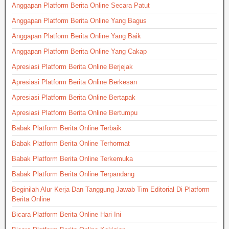
Anggapan Platform Berita Online Secara Patut
Anggapan Platform Berita Online Yang Bagus
Anggapan Platform Berita Online Yang Baik
Anggapan Platform Berita Online Yang Cakap
Apresiasi Platform Berita Online Berjejak
Apresiasi Platform Berita Online Berkesan
Apresiasi Platform Berita Online Bertapak
Apresiasi Platform Berita Online Bertumpu
Babak Platform Berita Online Terbaik
Babak Platform Berita Online Terhormat
Babak Platform Berita Online Terkemuka
Babak Platform Berita Online Terpandang
Beginilah Alur Kerja Dan Tanggung Jawab Tim Editorial Di Platform
Berita Online
Bicara Platform Berita Online Hari Ini