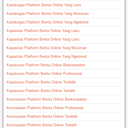
Kandungan Platform Berita Online Yang Laris
Kandungan Platform Berita Online Yang Musiman
Kandungan Platform Berita Online Yang Ngetrend
Kapasitas Platform Berita Online Yang Laku
Kapasitas Platform Berita Online Yang Laris
Kapasitas Platform Berita Online Yang Musiman
Kapasitas Platform Berita Online Yang Ngetrend
Keputusan Platform Berita Online Berkompeten
Keputusan Platform Berita Online Profesional
Keputusan Platform Berita Online Terdidik
Keputusan Platform Berita Online Terlatih
Kesimpulan Platform Berita Online Berkompeten
Kesimpulan Platform Berita Online Profesional
Kesimpulan Platform Berita Online Terdidik
Kesimpulan Platform Berita Online Terlatih