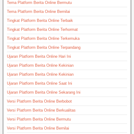
Tema Platform Berita Online Bermutu
Tema Platform Berita Online Bernilai
Tingkat Platform Berita Online Terbaik
Tingkat Platform Berita Online Terhormat
Tingkat Platform Berita Online Terkemuka
Tingkat Platform Berita Online Terpandang
Ujaran Platform Berita Online Hari Ini
Ujaran Platform Berita Online Kekinian
Ujaran Platform Berita Online Kekinian
Ujaran Platform Berita Online Saat Ini
Ujaran Platform Berita Online Sekarang Ini
Versi Platform Berita Online Berbobot
Versi Platform Berita Online Berkualitas
Versi Platform Berita Online Bermutu
Versi Platform Berita Online Bernilai