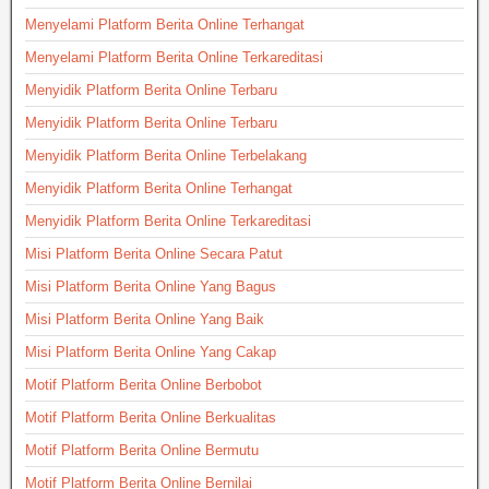
Menyelami Platform Berita Online Terhangat
Menyelami Platform Berita Online Terkareditasi
Menyidik Platform Berita Online Terbaru
Menyidik Platform Berita Online Terbaru
Menyidik Platform Berita Online Terbelakang
Menyidik Platform Berita Online Terhangat
Menyidik Platform Berita Online Terkareditasi
Misi Platform Berita Online Secara Patut
Misi Platform Berita Online Yang Bagus
Misi Platform Berita Online Yang Baik
Misi Platform Berita Online Yang Cakap
Motif Platform Berita Online Berbobot
Motif Platform Berita Online Berkualitas
Motif Platform Berita Online Bermutu
Motif Platform Berita Online Bernilai