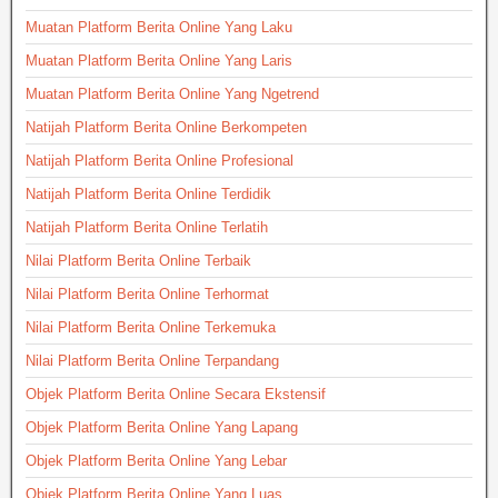
Muatan Platform Berita Online Yang Laku
Muatan Platform Berita Online Yang Laris
Muatan Platform Berita Online Yang Ngetrend
Natijah Platform Berita Online Berkompeten
Natijah Platform Berita Online Profesional
Natijah Platform Berita Online Terdidik
Natijah Platform Berita Online Terlatih
Nilai Platform Berita Online Terbaik
Nilai Platform Berita Online Terhormat
Nilai Platform Berita Online Terkemuka
Nilai Platform Berita Online Terpandang
Objek Platform Berita Online Secara Ekstensif
Objek Platform Berita Online Yang Lapang
Objek Platform Berita Online Yang Lebar
Objek Platform Berita Online Yang Luas