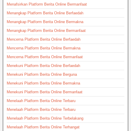
Menafsirkan Platform Berita Online Bermanfaat
Menangkap Platform Berita Online Berfaedah
Menangkap Platform Berita Online Bermakna
Menangkap Platform Berita Online Bermanfaat
Mencerna Platform Berita Online Berfaedah
Mencerna Platform Berita Online Bermakna
Mencerna Platform Berita Online Bermanfaat
Menekuni Platform Berita Online Berfaedah
Menekuni Platform Berita Online Berguna
Menekuni Platform Berita Online Bermakna
Menekuni Platform Berita Online Bermanfaat
Menelaah Platform Berita Online Terbaru
Menelaah Platform Berita Online Terbaru
Menelaah Platform Berita Online Terbelakang
Menelaah Platform Berita Online Terhangat