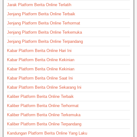
Jarak Platform Berita Online Terlatih
Jenjang Platform Berita Online Terbaik
Jenjang Platform Berita Online Terhormat
Jenjang Platform Berita Online Terkemuka
Jenjang Platform Berita Online Terpandang
Kabar Platform Berita Online Hari Ini
Kabar Platform Berita Online Kekinian
Kabar Platform Berita Online Kekinian
Kabar Platform Berita Online Saat Ini
Kabar Platform Berita Online Sekarang Ini
Kaliber Platform Berita Online Terbaik
Kaliber Platform Berita Online Terhormat
Kaliber Platform Berita Online Terkemuka
Kaliber Platform Berita Online Terpandang
Kandungan Platform Berita Online Yang Laku