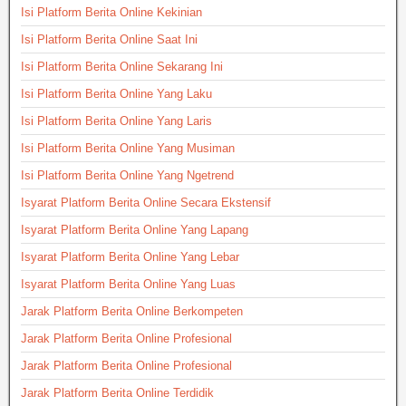
Isi Platform Berita Online Kekinian
Isi Platform Berita Online Saat Ini
Isi Platform Berita Online Sekarang Ini
Isi Platform Berita Online Yang Laku
Isi Platform Berita Online Yang Laris
Isi Platform Berita Online Yang Musiman
Isi Platform Berita Online Yang Ngetrend
Isyarat Platform Berita Online Secara Ekstensif
Isyarat Platform Berita Online Yang Lapang
Isyarat Platform Berita Online Yang Lebar
Isyarat Platform Berita Online Yang Luas
Jarak Platform Berita Online Berkompeten
Jarak Platform Berita Online Profesional
Jarak Platform Berita Online Profesional
Jarak Platform Berita Online Terdidik