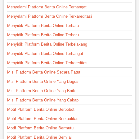
Menyelami Platform Berita Online Terhangat
Menyelami Platform Berita Online Terkareditasi
Menyidik Platform Berita Online Terbaru
Menyidik Platform Berita Online Terbaru
Menyidik Platform Berita Online Terbelakang
Menyidik Platform Berita Online Terhangat
Menyidik Platform Berita Online Terkareditasi
Misi Platform Berita Online Secara Patut
Misi Platform Berita Online Yang Bagus
Misi Platform Berita Online Yang Baik
Misi Platform Berita Online Yang Cakap
Motif Platform Berita Online Berbobot
Motif Platform Berita Online Berkualitas
Motif Platform Berita Online Bermutu
Motif Platform Berita Online Bernilai