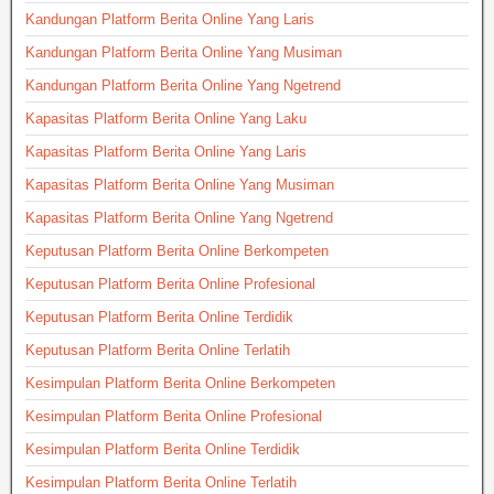
Kandungan Platform Berita Online Yang Laris
Kandungan Platform Berita Online Yang Musiman
Kandungan Platform Berita Online Yang Ngetrend
Kapasitas Platform Berita Online Yang Laku
Kapasitas Platform Berita Online Yang Laris
Kapasitas Platform Berita Online Yang Musiman
Kapasitas Platform Berita Online Yang Ngetrend
Keputusan Platform Berita Online Berkompeten
Keputusan Platform Berita Online Profesional
Keputusan Platform Berita Online Terdidik
Keputusan Platform Berita Online Terlatih
Kesimpulan Platform Berita Online Berkompeten
Kesimpulan Platform Berita Online Profesional
Kesimpulan Platform Berita Online Terdidik
Kesimpulan Platform Berita Online Terlatih