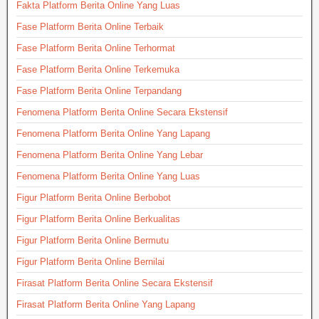
Fakta Platform Berita Online Yang Luas
Fase Platform Berita Online Terbaik
Fase Platform Berita Online Terhormat
Fase Platform Berita Online Terkemuka
Fase Platform Berita Online Terpandang
Fenomena Platform Berita Online Secara Ekstensif
Fenomena Platform Berita Online Yang Lapang
Fenomena Platform Berita Online Yang Lebar
Fenomena Platform Berita Online Yang Luas
Figur Platform Berita Online Berbobot
Figur Platform Berita Online Berkualitas
Figur Platform Berita Online Bermutu
Figur Platform Berita Online Bernilai
Firasat Platform Berita Online Secara Ekstensif
Firasat Platform Berita Online Yang Lapang