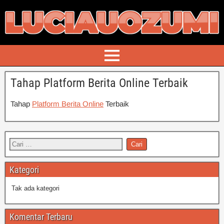
Tahap Platform Berita Online Terbaik
Tahap
Platform Berita Online
Terbaik
Kategori
Tak ada kategori
Komentar Terbaru