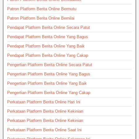
Patron Platform Berita Online Bermutu
Patron Platform Berita Online Bernilai
Pendapat Platform Berita Online Secara Patut
Pendapat Platform Berita Online Yang Bagus
Pendapat Platform Berita Online Yang Baik
Pendapat Platform Berita Online Yang Cakap
Pengertian Platform Berita Online Secara Patut
Pengertian Platform Berita Online Yang Bagus
Pengertian Platform Berita Online Yang Baik
Pengertian Platform Berita Online Yang Cakap
Perkataan Platform Berita Online Hari Ini
Perkataan Platform Berita Online Kekinian
Perkataan Platform Berita Online Kekinian
Perkataan Platform Berita Online Saat Ini