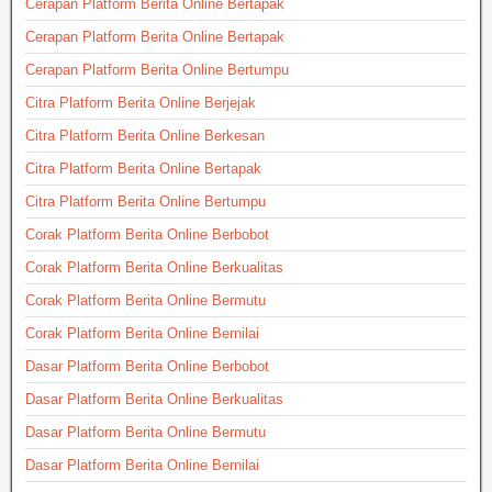
Cerapan Platform Berita Online Bertapak
Cerapan Platform Berita Online Bertapak
Cerapan Platform Berita Online Bertumpu
Citra Platform Berita Online Berjejak
Citra Platform Berita Online Berkesan
Citra Platform Berita Online Bertapak
Citra Platform Berita Online Bertumpu
Corak Platform Berita Online Berbobot
Corak Platform Berita Online Berkualitas
Corak Platform Berita Online Bermutu
Corak Platform Berita Online Bernilai
Dasar Platform Berita Online Berbobot
Dasar Platform Berita Online Berkualitas
Dasar Platform Berita Online Bermutu
Dasar Platform Berita Online Bernilai