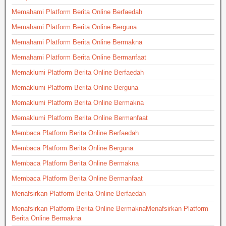
Memahami Platform Berita Online Berfaedah
Memahami Platform Berita Online Berguna
Memahami Platform Berita Online Bermakna
Memahami Platform Berita Online Bermanfaat
Memaklumi Platform Berita Online Berfaedah
Memaklumi Platform Berita Online Berguna
Memaklumi Platform Berita Online Bermakna
Memaklumi Platform Berita Online Bermanfaat
Membaca Platform Berita Online Berfaedah
Membaca Platform Berita Online Berguna
Membaca Platform Berita Online Bermakna
Membaca Platform Berita Online Bermanfaat
Menafsirkan Platform Berita Online Berfaedah
Menafsirkan Platform Berita Online BermaknaMenafsirkan Platform
Berita Online Bermakna