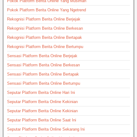
Pokok Platform Berita Online Yang Musiman
Pokok Platform Berita Online Yang Ngetrend
Rekognisi Platform Berita Online Berjejak
Rekognisi Platform Berita Online Berkesan
Rekognisi Platform Berita Online Bertapak
Rekognisi Platform Berita Online Bertumpu
Sensasi Platform Berita Online Berjejak
Sensasi Platform Berita Online Berkesan
Sensasi Platform Berita Online Bertapak
Sensasi Platform Berita Online Bertumpu
Seputar Platform Berita Online Hari Ini
Seputar Platform Berita Online Kekinian
Seputar Platform Berita Online Kekinian
Seputar Platform Berita Online Saat Ini
Seputar Platform Berita Online Sekarang Ini