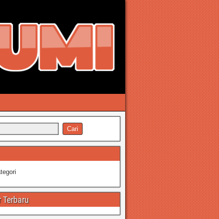
tegori
 Terbaru