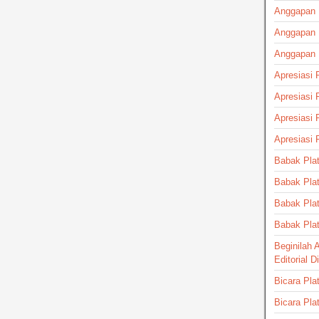
Anggapan P
Anggapan P
Anggapan P
Apresiasi 
Apresiasi 
Apresiasi 
Apresiasi 
Babak Plat
Babak Plat
Babak Plat
Babak Plat
Beginilah 
Editorial D
Bicara Plat
Bicara Pla