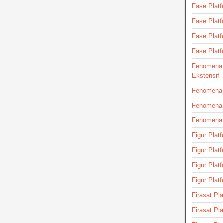
Fase Platf
Fase Platf
Fase Platf
Fase Platf
Fenomena P
Ekstensif
Fenomena P
Fenomena P
Fenomena P
Figur Plat
Figur Platf
Figur Plat
Figur Platf
Firasat Pl
Firasat Pl