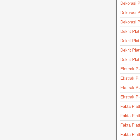
Dekorasi P
Dekorasi P
Dekorasi Pl
Dekrit Pla
Dekrit Plat
Dekrit Plat
Dekrit Plat
Ekstrak Pl
Ekstrak Pl
Ekstrak Pl
Ekstrak Pl
Fakta Plat
Fakta Plat
Fakta Plat
Fakta Plat