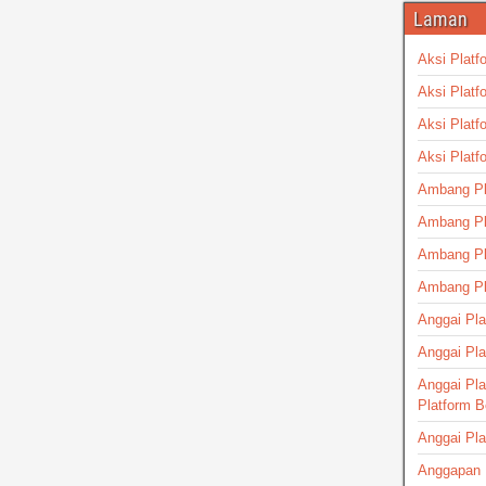
Laman
Aksi Platf
Aksi Platf
Aksi Platfo
Aksi Platfo
Ambang Pla
Ambang Pla
Ambang Pl
Ambang Pla
Anggai Pla
Anggai Pla
Anggai Pla
Platform B
Anggai Pla
Anggapan P